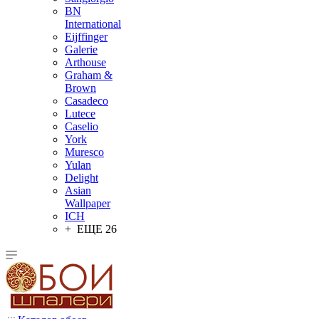
BN
International
Eijffinger
Galerie
Arthouse
Graham &
Brown
Casadeco
Lutece
Caselio
York
Muresco
Yulan
Delight
Asian
Wallpaper
ICH
+ ЕЩЕ 26