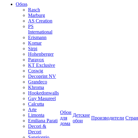
Обои
Rasch
Marburg
AS Creation
PS
International
Erismann
Komar
Sirpi
Hohenberger
Paravox
KT Exclusive
Coswig
Decoprint NV
Grandeco
Khroma
Hookedonwalls
Guy Masureel
Calcutta
Arte
Обои
Limonta
Детские
для
Производители
Стра
Emiliana Parati
обои
дома
Decori &
Decori
Sangiorgio