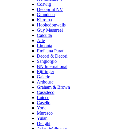
Coswig
Decoprint NV
Grandeco
Khroma
Hookedonwalls
Guy Masureel
Calcutta
Arte
Limonta
Emiliana Parati
Decori & Decori
Sangiorgio
BN International
Eijffinger
Galerie
Arthouse
Graham & Brown
Casadeco
Lutece
Caselio
York
Muresco
Yulan
Delight
Asian Wallpaper