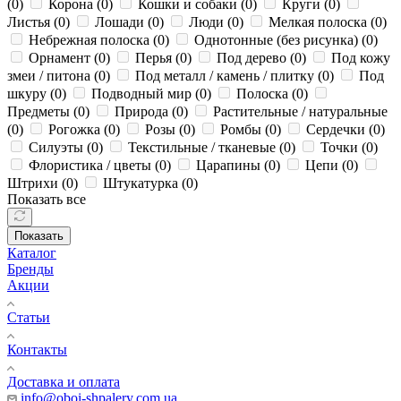
(
0
)
Корона (
0
)
Кошки и собаки (
0
)
Круги (
0
)
Листья (
0
)
Лошади (
0
)
Люди (
0
)
Мелкая полоска (
0
)
Небрежная полоска (
0
)
Однотонные (без рисунка) (
0
)
Орнамент (
0
)
Перья (
0
)
Под дерево (
0
)
Под кожу
змеи / питона (
0
)
Под металл / камень / плитку (
0
)
Под
шкуру (
0
)
Подводный мир (
0
)
Полоска (
0
)
Предметы (
0
)
Природа (
0
)
Растительные / натуральные
(
0
)
Рогожка (
0
)
Розы (
0
)
Ромбы (
0
)
Сердечки (
0
)
Силуэты (
0
)
Текстильные / тканевые (
0
)
Точки (
0
)
Флористика / цветы (
0
)
Царапины (
0
)
Цепи (
0
)
Штрихи (
0
)
Штукатурка (
0
)
Показать все
Показать
Каталог
Бренды
Акции
Статьи
Контакты
Доставка и оплата
info@oboi-shpalery.com.ua