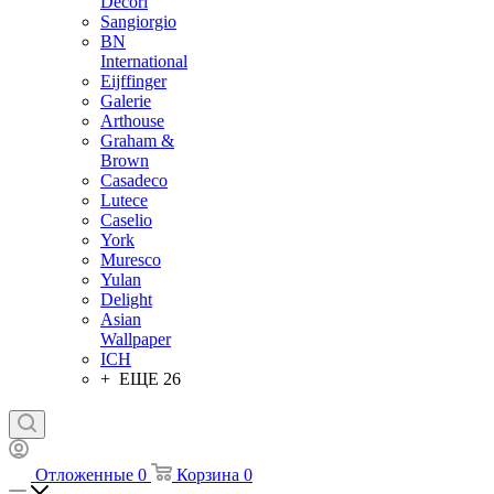
Decori
Sangiorgio
BN
International
Eijffinger
Galerie
Arthouse
Graham &
Brown
Casadeco
Lutece
Caselio
York
Muresco
Yulan
Delight
Asian
Wallpaper
ICH
+ ЕЩЕ 26
Отложенные
0
Корзина
0