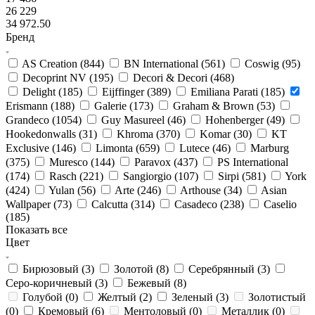
26 229
34 972.50
Бренд
AS Creation (
844
)
BN International (
561
)
Coswig (
95
)
Decoprint NV (
195
)
Decori & Decori (
468
)
Delight (
185
)
Eijffinger (
389
)
Emiliana Parati (
185
)
Erismann (
188
)
Galerie (
173
)
Graham & Brown (
53
)
Grandeco (
1054
)
Guy Masureel (
46
)
Hohenberger (
49
)
Hookedonwalls (
31
)
Khroma (
370
)
Komar (
30
)
KT
Exclusive (
146
)
Limonta (
659
)
Lutece (
46
)
Marburg
(
375
)
Muresco (
144
)
Paravox (
437
)
PS International
(
174
)
Rasch (
221
)
Sangiorgio (
107
)
Sirpi (
581
)
York
(
424
)
Yulan (
56
)
Arte (
246
)
Arthouse (
34
)
Asian
Wallpaper (
73
)
Calcutta (
314
)
Casadeco (
238
)
Caselio
(
185
)
Показать все
Цвет
Бирюзовый (
3
)
Золотой (
8
)
Серебрянный (
3
)
Серо-коричневый (
3
)
Бежевый (
8
)
Голубой (
0
)
Желтый (
2
)
Зеленый (
3
)
Золотистый
(
0
)
Кремовый (
6
)
Ментоловый (
0
)
Металлик (
0
)