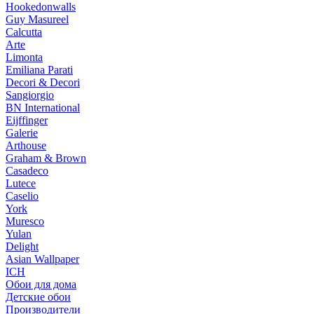
Hookedonwalls
Guy Masureel
Calcutta
Arte
Limonta
Emiliana Parati
Decori & Decori
Sangiorgio
BN International
Eijffinger
Galerie
Arthouse
Graham & Brown
Casadeco
Lutece
Caselio
York
Muresco
Yulan
Delight
Asian Wallpaper
ICH
Обои для дома
Детские обои
Производители