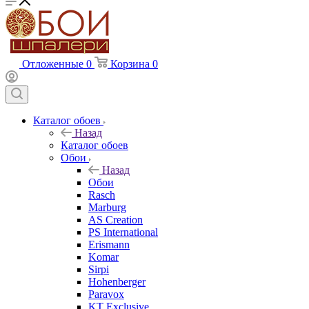
Отложенные
0
Корзина
0
Каталог обоев
Назад
Каталог обоев
Обои
Назад
Обои
Rasch
Marburg
AS Creation
PS International
Erismann
Komar
Sirpi
Hohenberger
Paravox
KT Exclusive