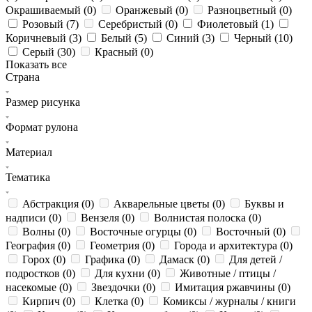
Окрашиваемый (
0
)
Оранжевый (
0
)
Разноцветный (
0
)
Розовый (
7
)
Серебристый (
0
)
Фиолетовый (
1
)
Коричневый (
3
)
Белый (
5
)
Синий (
3
)
Черный (
10
)
Серый (
30
)
Красный (
0
)
Показать все
Страна
Размер рисунка
Формат рулона
Материал
Тематика
Абстракция (
0
)
Акварельные цветы (
0
)
Буквы и
надписи (
0
)
Вензеля (
0
)
Волнистая полоска (
0
)
Волны (
0
)
Восточные огурцы (
0
)
Восточный (
0
)
География (
0
)
Геометрия (
0
)
Города и архитектура (
0
)
Горох (
0
)
Графика (
0
)
Дамаск (
0
)
Для детей /
подростков (
0
)
Для кухни (
0
)
Животные / птицы /
насекомые (
0
)
Звездочки (
0
)
Имитация ржавчины (
0
)
Кирпич (
0
)
Клетка (
0
)
Комиксы / журналы / книги