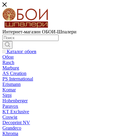
Интернет-магазин ОБОИ-Шпалери
Каталог обоев
Обои
Rasch
Marburg
AS Creation
PS International
Erismann
Komar
Sirpi
Hohenberger
Paravox
KT Exclusive
Coswig
Decoprint NV
Grandeco
Khroma