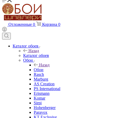
Отложенные
0
Корзина
0
Каталог обоев
Назад
Каталог обоев
Обои
Назад
Обои
Rasch
Marburg
AS Creation
PS International
Erismann
Komar
Sirpi
Hohenberger
Paravox
KT Exclusive