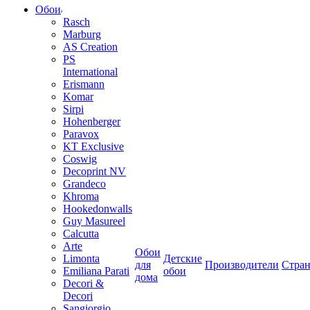
Обои
Rasch
Marburg
AS Creation
PS
International
Erismann
Komar
Sirpi
Hohenberger
Paravox
KT Exclusive
Coswig
Decoprint NV
Grandeco
Khroma
Hookedonwalls
Guy Masureel
Calcutta
Arte
Обои
Limonta
Детские
для
Производители
Стра
Emiliana Parati
обои
дома
Decori &
Decori
Sangiorgio