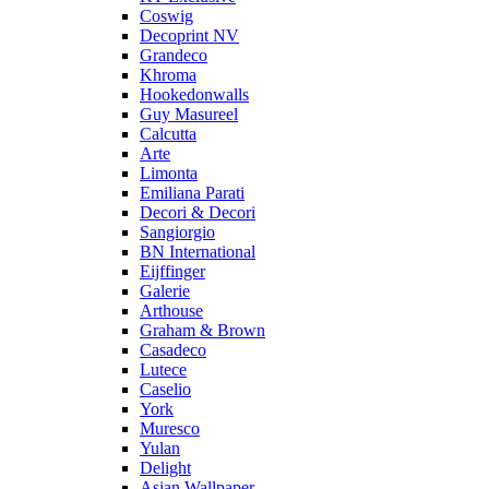
Coswig
Decoprint NV
Grandeco
Khroma
Hookedonwalls
Guy Masureel
Calcutta
Arte
Limonta
Emiliana Parati
Decori & Decori
Sangiorgio
BN International
Eijffinger
Galerie
Arthouse
Graham & Brown
Casadeco
Lutece
Caselio
York
Muresco
Yulan
Delight
Asian Wallpaper