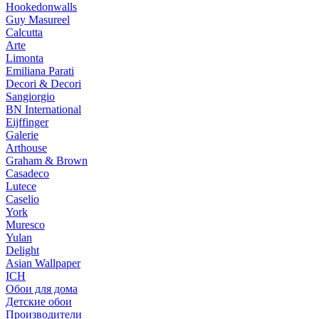
Hookedonwalls
Guy Masureel
Calcutta
Arte
Limonta
Emiliana Parati
Decori & Decori
Sangiorgio
BN International
Eijffinger
Galerie
Arthouse
Graham & Brown
Casadeco
Lutece
Caselio
York
Muresco
Yulan
Delight
Asian Wallpaper
ICH
Обои для дома
Детские обои
Производители