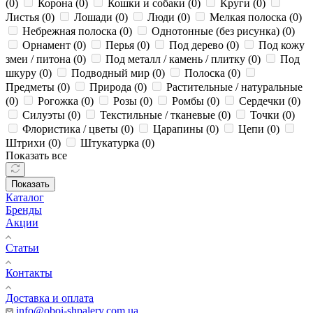
(
0
)
Корона (
0
)
Кошки и собаки (
0
)
Круги (
0
)
Листья (
0
)
Лошади (
0
)
Люди (
0
)
Мелкая полоска (
0
)
Небрежная полоска (
0
)
Однотонные (без рисунка) (
0
)
Орнамент (
0
)
Перья (
0
)
Под дерево (
0
)
Под кожу
змеи / питона (
0
)
Под металл / камень / плитку (
0
)
Под
шкуру (
0
)
Подводный мир (
0
)
Полоска (
0
)
Предметы (
0
)
Природа (
0
)
Растительные / натуральные
(
0
)
Рогожка (
0
)
Розы (
0
)
Ромбы (
0
)
Сердечки (
0
)
Силуэты (
0
)
Текстильные / тканевые (
0
)
Точки (
0
)
Флористика / цветы (
0
)
Царапины (
0
)
Цепи (
0
)
Штрихи (
0
)
Штукатурка (
0
)
Показать все
Показать
Каталог
Бренды
Акции
Статьи
Контакты
Доставка и оплата
info@oboi-shpalery.com.ua