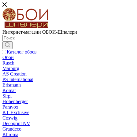
Интернет-магазин ОБОИ-Шпалери
Каталог обоев
Обои
Rasch
Marburg
AS Creation
PS International
Erismann
Komar
Sirpi
Hohenberger
Paravox
KT Exclusive
Coswig
Decoprint NV
Grandeco
Khroma