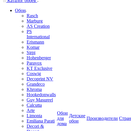
Каталог обоев
Обои
Rasch
Marburg
AS Creation
PS
International
Erismann
Komar
Sirpi
Hohenberger
Paravox
KT Exclusive
Coswig
Decoprint NV
Grandeco
Khroma
Hookedonwalls
Guy Masureel
Calcutta
Arte
Обои
Limonta
Детские
для
Производители
Стра
Emiliana Parati
обои
дома
Decori &