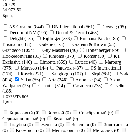
26 229
34 972.50
Бренд
AS Creation (
844
)
BN International (
561
)
Coswig (
95
)
Decoprint NV (
195
)
Decori & Decori (
468
)
Delight (
185
)
Eijffinger (
389
)
Emiliana Parati (
185
)
Erismann (
188
)
Galerie (
173
)
Graham & Brown (
53
)
Grandeco (
1054
)
Guy Masureel (
46
)
Hohenberger (
49
)
Hookedonwalls (
31
)
Khroma (
370
)
Komar (
30
)
KT
Exclusive (
146
)
Limonta (
659
)
Lutece (
46
)
Marburg
(
375
)
Muresco (
144
)
Paravox (
437
)
PS International
(
174
)
Rasch (
221
)
Sangiorgio (
107
)
Sirpi (
581
)
York
(
424
)
Yulan (
56
)
Arte (
246
)
Arthouse (
34
)
Asian
Wallpaper (
73
)
Calcutta (
314
)
Casadeco (
238
)
Caselio
(
185
)
Показать все
Цвет
Бирюзовый (
0
)
Золотой (
0
)
Серебрянный (
0
)
Серо-коричневый (
0
)
Бежевый (
0
)
Голубой (
0
)
Желтый (
0
)
Зеленый (
0
)
Золотистый
(
0
)
Кремовый (
0
)
Ментоловый (
0
)
Металлик (
0
)