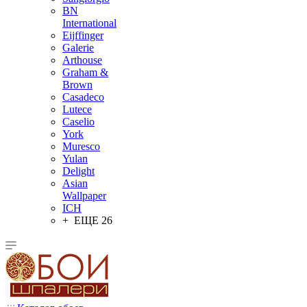
BN
International
Eijffinger
Galerie
Arthouse
Graham &
Brown
Casadeco
Lutece
Caselio
York
Muresco
Yulan
Delight
Asian
Wallpaper
ICH
+ ЕЩЕ 26