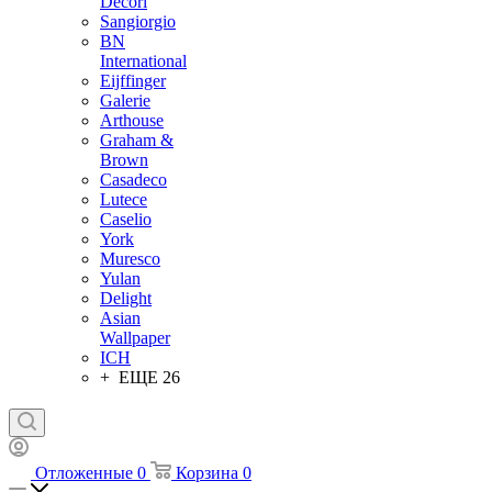
Decori
Sangiorgio
BN
International
Eijffinger
Galerie
Arthouse
Graham &
Brown
Casadeco
Lutece
Caselio
York
Muresco
Yulan
Delight
Asian
Wallpaper
ICH
+ ЕЩЕ 26
Отложенные
0
Корзина
0