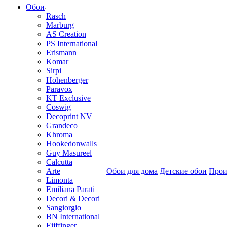
Обои
Rasch
Marburg
AS Creation
PS International
Erismann
Komar
Sirpi
Hohenberger
Paravox
KT Exclusive
Coswig
Decoprint NV
Grandeco
Khroma
Hookedonwalls
Guy Masureel
Calcutta
Arte
Обои для дома
Детские обои
Прои
Limonta
Emiliana Parati
Decori & Decori
Sangiorgio
BN International
Eijffinger