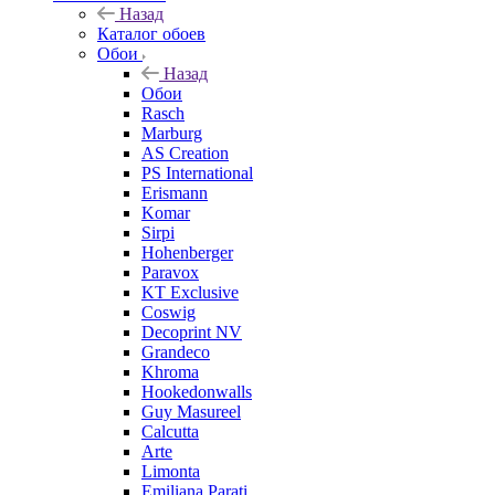
Назад
Каталог обоев
Обои
Назад
Обои
Rasch
Marburg
AS Creation
PS International
Erismann
Komar
Sirpi
Hohenberger
Paravox
KT Exclusive
Coswig
Decoprint NV
Grandeco
Khroma
Hookedonwalls
Guy Masureel
Calcutta
Arte
Limonta
Emiliana Parati