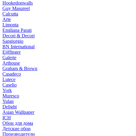
Hookedonwalls
Guy Masureel
Calcutta
Arte
Limonta
Emiliana Parati
Decori & Decori
Sangiorgio
BN International
Eijffinger
Galerie
Arthouse
Graham & Brown
Casadeco
Lutece
Caselio
York
Muresco
Yulan
Delight
Asian Wallpaper
ICH
Обои для дома
Детские обои
Производители