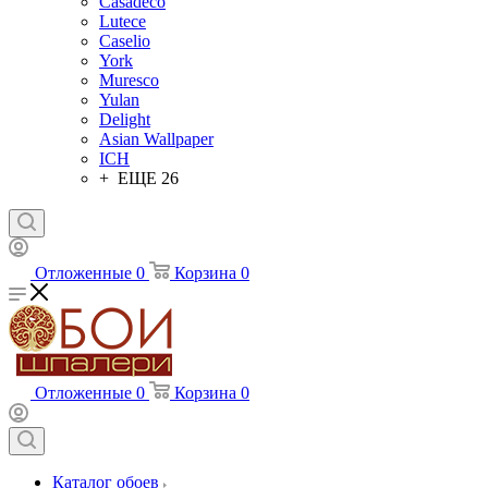
Casadeco
Lutece
Caselio
York
Muresco
Yulan
Delight
Asian Wallpaper
ICH
+ ЕЩЕ 26
Отложенные
0
Корзина
0
Отложенные
0
Корзина
0
Каталог обоев