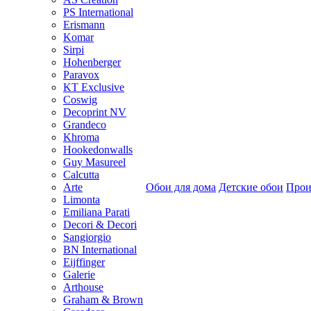
PS International
Erismann
Komar
Sirpi
Hohenberger
Paravox
KT Exclusive
Coswig
Decoprint NV
Grandeco
Khroma
Hookedonwalls
Guy Masureel
Calcutta
Arte
Обои для дома
Детские обои
Прои
Limonta
Emiliana Parati
Decori & Decori
Sangiorgio
BN International
Eijffinger
Galerie
Arthouse
Graham & Brown