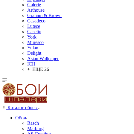
Galerie
Arthouse
Graham & Brown
Casadeco
Lutece
Caselio
York
Muresco
Yulan
Delight
Asian Wallpaper
ICH
+ ЕЩЕ 26
Каталог обоев
Обои
Rasch
Marburg
AS Creation