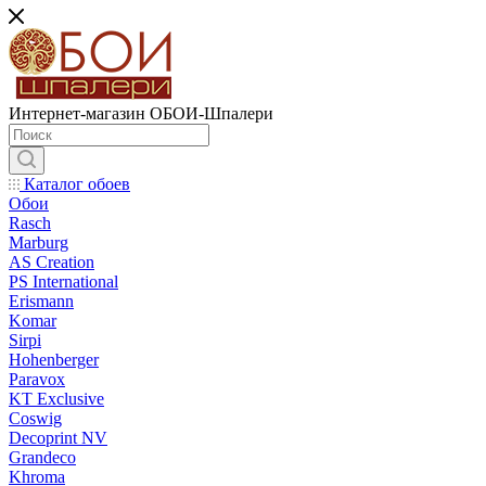
Интернет-магазин ОБОИ-Шпалери
Каталог обоев
Обои
Rasch
Marburg
AS Creation
PS International
Erismann
Komar
Sirpi
Hohenberger
Paravox
KT Exclusive
Coswig
Decoprint NV
Grandeco
Khroma