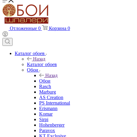
Отложенные
0
Корзина
0
Каталог обоев
Назад
Каталог обоев
Обои
Назад
Обои
Rasch
Marburg
AS Creation
PS International
Erismann
Komar
Sirpi
Hohenberger
Paravox
KT Exclusive