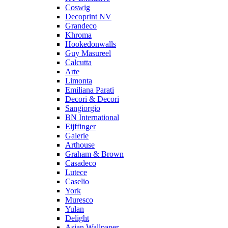
Coswig
Decoprint NV
Grandeco
Khroma
Hookedonwalls
Guy Masureel
Calcutta
Arte
Limonta
Emiliana Parati
Decori & Decori
Sangiorgio
BN International
Eijffinger
Galerie
Arthouse
Graham & Brown
Casadeco
Lutece
Caselio
York
Muresco
Yulan
Delight
Asian Wallpaper