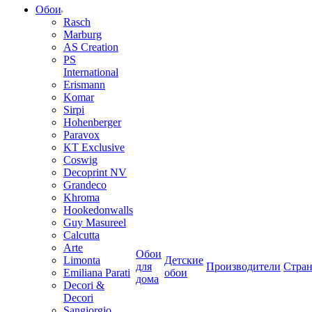
Обои
Rasch
Marburg
AS Creation
PS
International
Erismann
Komar
Sirpi
Hohenberger
Paravox
KT Exclusive
Coswig
Decoprint NV
Grandeco
Khroma
Hookedonwalls
Guy Masureel
Calcutta
Arte
Обои
Limonta
Детские
для
Производители
Стра
Emiliana Parati
обои
дома
Decori &
Decori
Sangiorgio