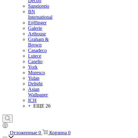
Decori
Sangiorgio
BN
International
Eijffinger
Galerie
Arthouse
Graham &
Brown
Casadeco
Lutece
Caselio
York
Muresco
Yulan
Delight
Asian
Wallpaper
ICH
+ ЕЩЕ 26
Отложенные
0
Корзина
0