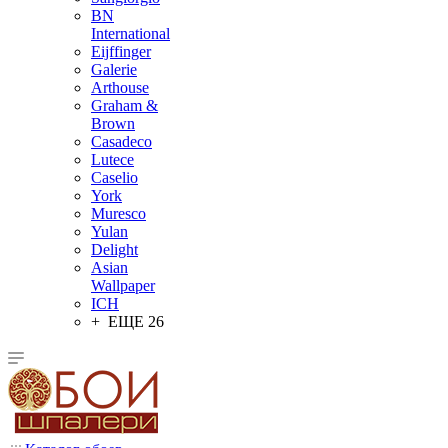
BN
International
Eijffinger
Galerie
Arthouse
Graham &
Brown
Casadeco
Lutece
Caselio
York
Muresco
Yulan
Delight
Asian
Wallpaper
ICH
+ ЕЩЕ 26