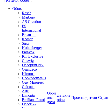
Каталог обоев
Обои
Rasch
Marburg
AS Creation
PS
International
Erismann
Komar
Sirpi
Hohenberger
Paravox
KT Exclusive
Coswig
Decoprint NV
Grandeco
Khroma
Hookedonwalls
Guy Masureel
Calcutta
Arte
Обои
Limonta
Детские
для
Производители
Стра
Emiliana Parati
обои
дома
Decori &