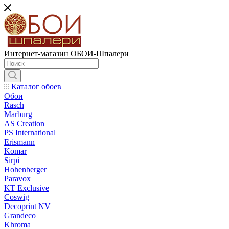
Интернет-магазин ОБОИ-Шпалери
Каталог обоев
Обои
Rasch
Marburg
AS Creation
PS International
Erismann
Komar
Sirpi
Hohenberger
Paravox
KT Exclusive
Coswig
Decoprint NV
Grandeco
Khroma