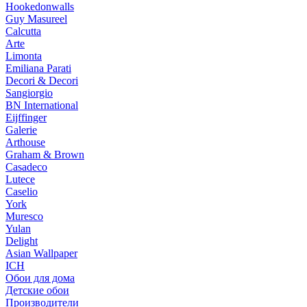
Hookedonwalls
Guy Masureel
Calcutta
Arte
Limonta
Emiliana Parati
Decori & Decori
Sangiorgio
BN International
Eijffinger
Galerie
Arthouse
Graham & Brown
Casadeco
Lutece
Caselio
York
Muresco
Yulan
Delight
Asian Wallpaper
ICH
Обои для дома
Детские обои
Производители