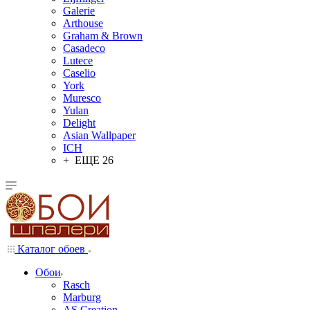
Galerie
Arthouse
Graham & Brown
Casadeco
Lutece
Caselio
York
Muresco
Yulan
Delight
Asian Wallpaper
ICH
+ ЕЩЕ 26
Каталог обоев
Обои
Rasch
Marburg
AS Creation