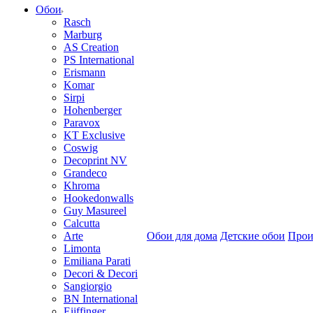
Обои
Rasch
Marburg
AS Creation
PS International
Erismann
Komar
Sirpi
Hohenberger
Paravox
KT Exclusive
Coswig
Decoprint NV
Grandeco
Khroma
Hookedonwalls
Guy Masureel
Calcutta
Arte
Обои для дома
Детские обои
Прои
Limonta
Emiliana Parati
Decori & Decori
Sangiorgio
BN International
Eijffinger