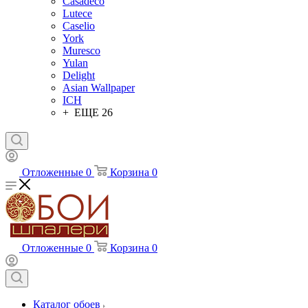
Casadeco
Lutece
Caselio
York
Muresco
Yulan
Delight
Asian Wallpaper
ICH
+ ЕЩЕ 26
Отложенные
0
Корзина
0
Отложенные
0
Корзина
0
Каталог обоев