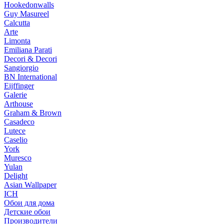
Hookedonwalls
Guy Masureel
Calcutta
Arte
Limonta
Emiliana Parati
Decori & Decori
Sangiorgio
BN International
Eijffinger
Galerie
Arthouse
Graham & Brown
Casadeco
Lutece
Caselio
York
Muresco
Yulan
Delight
Asian Wallpaper
ICH
Обои для дома
Детские обои
Производители