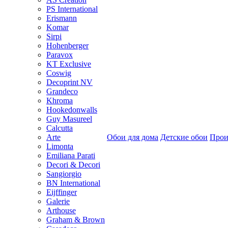
PS International
Erismann
Komar
Sirpi
Hohenberger
Paravox
KT Exclusive
Coswig
Decoprint NV
Grandeco
Khroma
Hookedonwalls
Guy Masureel
Calcutta
Arte
Обои для дома
Детские обои
Прои
Limonta
Emiliana Parati
Decori & Decori
Sangiorgio
BN International
Eijffinger
Galerie
Arthouse
Graham & Brown