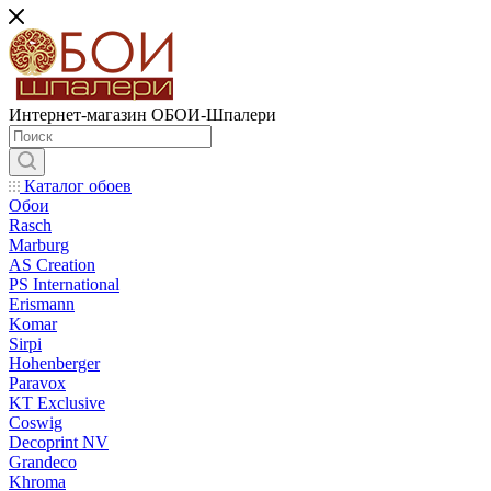
Интернет-магазин ОБОИ-Шпалери
Каталог обоев
Обои
Rasch
Marburg
AS Creation
PS International
Erismann
Komar
Sirpi
Hohenberger
Paravox
KT Exclusive
Coswig
Decoprint NV
Grandeco
Khroma