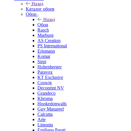
Назад
Каталог обоев
Обои
Назад
Обои
Rasch
Marburg
AS Creation
PS International
Erismann
Komar
Sirpi
Hohenberger
Paravox
KT Exclusive
Coswig
Decoprint NV
Grandeco
Khroma
Hookedonwalls
Guy Masureel
Calcutta
Arte
Limonta
Emiliana Parati