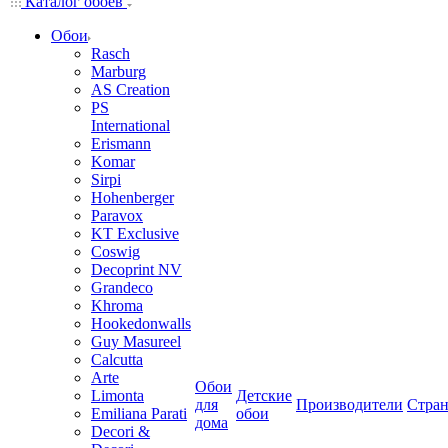
Каталог обоев
Обои
Rasch
Marburg
AS Creation
PS
International
Erismann
Komar
Sirpi
Hohenberger
Paravox
KT Exclusive
Coswig
Decoprint NV
Grandeco
Khroma
Hookedonwalls
Guy Masureel
Calcutta
Arte
Обои
Limonta
Детские
для
Производители
Стра
Emiliana Parati
обои
дома
Decori &