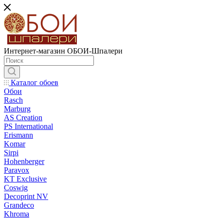
Интернет-магазин ОБОИ-Шпалери
Каталог обоев
Обои
Rasch
Marburg
AS Creation
PS International
Erismann
Komar
Sirpi
Hohenberger
Paravox
KT Exclusive
Coswig
Decoprint NV
Grandeco
Khroma