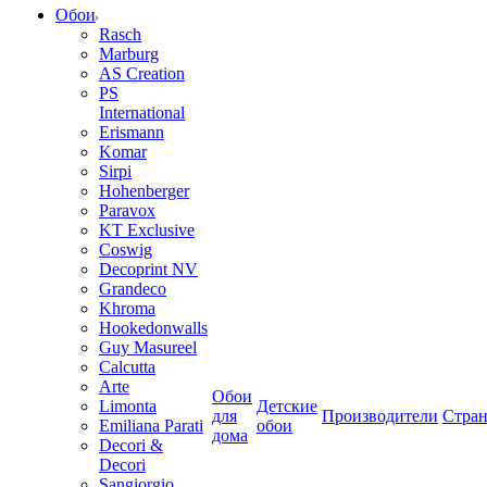
Обои
Rasch
Marburg
AS Creation
PS
International
Erismann
Komar
Sirpi
Hohenberger
Paravox
KT Exclusive
Coswig
Decoprint NV
Grandeco
Khroma
Hookedonwalls
Guy Masureel
Calcutta
Arte
Обои
Limonta
Детские
для
Производители
Стра
Emiliana Parati
обои
дома
Decori &
Decori
Sangiorgio