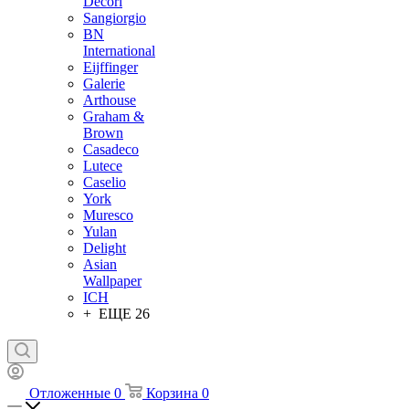
Decori
Sangiorgio
BN
International
Eijffinger
Galerie
Arthouse
Graham &
Brown
Casadeco
Lutece
Caselio
York
Muresco
Yulan
Delight
Asian
Wallpaper
ICH
+ ЕЩЕ 26
Отложенные
0
Корзина
0