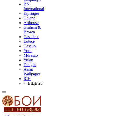
BN
International
Eijffinger
Galerie
Arthouse
Graham &
Brown
Casadeco
Lutece
Caselio
York
Muresco
Yulan
Delight
Asian
Wallpaper
ICH
+ ЕЩЕ 26