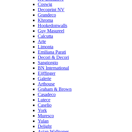
Coswig
Decoprint NV
Grandeco
Khroma
Hookedonwalls
Guy Masureel
Calcutta
Arte
Limonta
Emiliana Parati
Decori & Decori
Sangiorgio
BN International
Eijffinger
Galerie
Arthouse
Graham & Brown
Casadeco
Lutece
Caselio
York
Muresco
Yulan
Delight
Asian Wallpaper