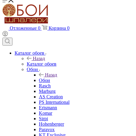
Отложенные
0
Корзина
0
Каталог обоев
Назад
Каталог обоев
Обои
Назад
Обои
Rasch
Marburg
AS Creation
PS International
Erismann
Komar
Sirpi
Hohenberger
Paravox
KT Exclusive