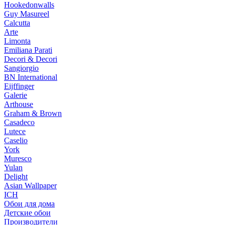
Hookedonwalls
Guy Masureel
Calcutta
Arte
Limonta
Emiliana Parati
Decori & Decori
Sangiorgio
BN International
Eijffinger
Galerie
Arthouse
Graham & Brown
Casadeco
Lutece
Caselio
York
Muresco
Yulan
Delight
Asian Wallpaper
ICH
Обои для дома
Детские обои
Производители