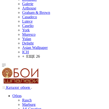
Galerie
Arthouse
Graham & Brown
Casadeco
Lutece
Caselio
York
Muresco
Yulan
Delight
Asian Wallpaper
ICH
+ ЕЩЕ 26
Каталог обоев
Обои
Rasch
Marburg
AS Creation