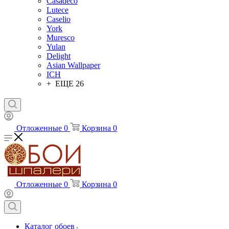
Casadeco
Lutece
Caselio
York
Muresco
Yulan
Delight
Asian Wallpaper
ICH
+ ЕЩЕ 26
Отложенные
0
Корзина
0
Отложенные
0
Корзина
0
Каталог обоев