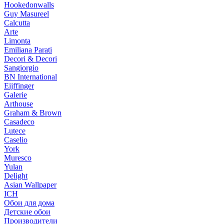
Hookedonwalls
Guy Masureel
Calcutta
Arte
Limonta
Emiliana Parati
Decori & Decori
Sangiorgio
BN International
Eijffinger
Galerie
Arthouse
Graham & Brown
Casadeco
Lutece
Caselio
York
Muresco
Yulan
Delight
Asian Wallpaper
ICH
Обои для дома
Детские обои
Производители