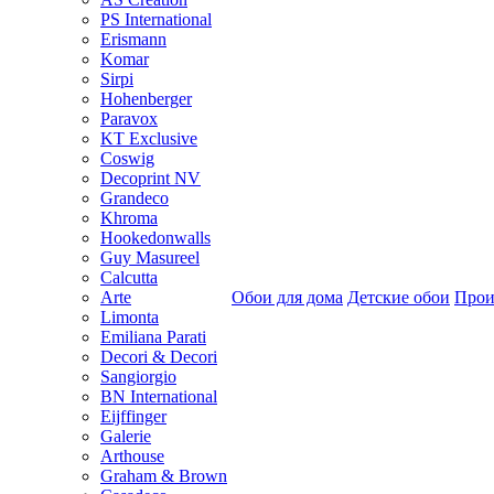
PS International
Erismann
Komar
Sirpi
Hohenberger
Paravox
KT Exclusive
Coswig
Decoprint NV
Grandeco
Khroma
Hookedonwalls
Guy Masureel
Calcutta
Arte
Обои для дома
Детские обои
Прои
Limonta
Emiliana Parati
Decori & Decori
Sangiorgio
BN International
Eijffinger
Galerie
Arthouse
Graham & Brown