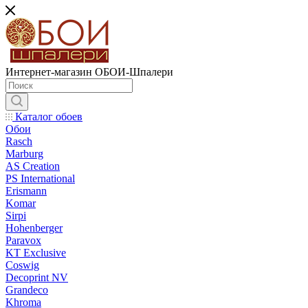
Интернет-магазин ОБОИ-Шпалери
Каталог обоев
Обои
Rasch
Marburg
AS Creation
PS International
Erismann
Komar
Sirpi
Hohenberger
Paravox
KT Exclusive
Coswig
Decoprint NV
Grandeco
Khroma