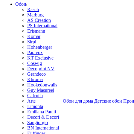
Обои
Rasch
Marburg
AS Creation
PS International
Erismann
Komar
Sirpi
Hohenberger
Paravox
KT Exclusive
Coswig
Decoprint NV
Grandeco
Khroma
Hookedonwalls
Guy Masureel
Calcutta
Arte
Обои для дома
Детские обои
Прои
Limonta
Emiliana Parati
Decori & Decori
Sangiorgio
BN International
Eijffinger