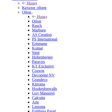
Назад
Каталог обоев
Обои
Назад
Обои
Rasch
Marburg
AS Creation
PS International
Erismann
Komar
Sirpi
Hohenberger
Paravox
KT Exclusive
Coswig
Decoprint NV
Grandeco
Khroma
Hookedonwalls
Guy Masureel
Calcutta
Arte
Limonta
Emiliana Parati