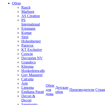
Обои
Rasch
Marburg
AS Creation
PS
International
Erismann
Komar
Sirpi
Hohenberger
Paravox
KT Exclusive
Coswig
Decoprint NV
Grandeco
Khroma
Hookedonwalls
Guy Masureel
Calcutta
Arte
Обои
Limonta
Детские
для
Производители
Стра
Emiliana Parati
обои
дома
Decori &
Decori
Sangiorgio