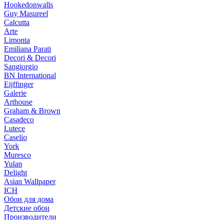
Hookedonwalls
Guy Masureel
Calcutta
Arte
Limonta
Emiliana Parati
Decori & Decori
Sangiorgio
BN International
Eijffinger
Galerie
Arthouse
Graham & Brown
Casadeco
Lutece
Caselio
York
Muresco
Yulan
Delight
Asian Wallpaper
ICH
Обои для дома
Детские обои
Производители