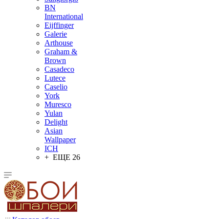
BN
International
Eijffinger
Galerie
Arthouse
Graham &
Brown
Casadeco
Lutece
Caselio
York
Muresco
Yulan
Delight
Asian
Wallpaper
ICH
+ ЕЩЕ 26