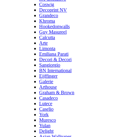
Coswig
Decoprint NV
Grandeco
Khroma
Hookedonwalls
Guy Masureel
Calcutta
Arte
Limonta
Emiliana Parati
Decori & Decori
Sangiorgio
BN International
Eijffinger
Galerie
Arthouse
Graham & Brown
Casadeco
Lutece
Caselio
York
Muresco
Yulan
Delight
Asian Wallpaper