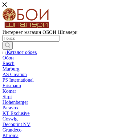
Интернет-магазин ОБОИ-Шпалери
Каталог обоев
Обои
Rasch
Marburg
AS Creation
PS International
Erismann
Komar
Sirpi
Hohenberger
Paravox
KT Exclusive
Coswig
Decoprint NV
Grandeco
Khroma