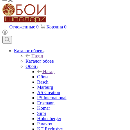
Отложенные
0
Корзина
0
Каталог обоев
Назад
Каталог обоев
Обои
Назад
Обои
Rasch
Marburg
AS Creation
PS International
Erismann
Komar
Sirpi
Hohenberger
Paravox
KT Exclusive