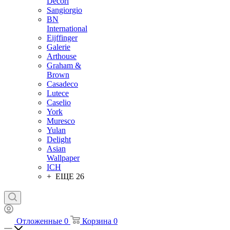
Decori
Sangiorgio
BN
International
Eijffinger
Galerie
Arthouse
Graham &
Brown
Casadeco
Lutece
Caselio
York
Muresco
Yulan
Delight
Asian
Wallpaper
ICH
+ ЕЩЕ 26
Отложенные
0
Корзина
0