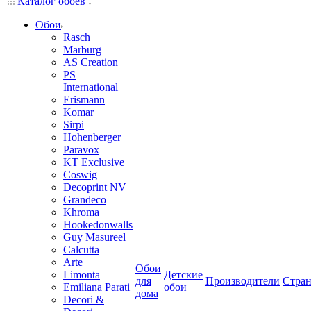
Каталог обоев
Обои
Rasch
Marburg
AS Creation
PS
International
Erismann
Komar
Sirpi
Hohenberger
Paravox
KT Exclusive
Coswig
Decoprint NV
Grandeco
Khroma
Hookedonwalls
Guy Masureel
Calcutta
Arte
Обои
Limonta
Детские
для
Производители
Стра
Emiliana Parati
обои
дома
Decori &