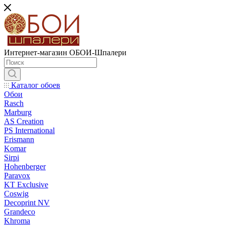
Интернет-магазин ОБОИ-Шпалери
Каталог обоев
Обои
Rasch
Marburg
AS Creation
PS International
Erismann
Komar
Sirpi
Hohenberger
Paravox
KT Exclusive
Coswig
Decoprint NV
Grandeco
Khroma