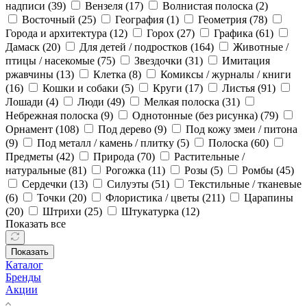
надписи (
39
)
Вензеля (
17
)
Волнистая полоска (
2
)
Восточный (
25
)
География (
1
)
Геометрия (
78
)
Города и архитектура (
12
)
Горох (
27
)
Графика (
61
)
Дамаск (
20
)
Для детей / подростков (
164
)
Животные /
птицы / насекомые (
75
)
Звездочки (
31
)
Имитация
ржавчины (
13
)
Клетка (
8
)
Комиксы / журналы / книги
(
16
)
Кошки и собаки (
5
)
Круги (
17
)
Листья (
91
)
Лошади (
4
)
Люди (
49
)
Мелкая полоска (
31
)
Небрежная полоска (
9
)
Однотонные (без рисунка) (
79
)
Орнамент (
108
)
Под дерево (
9
)
Под кожу змеи / питона
(
9
)
Под металл / камень / плитку (
5
)
Полоска (
60
)
Предметы (
42
)
Природа (
70
)
Растительные /
натуральные (
81
)
Рогожка (
11
)
Розы (
5
)
Ромбы (
45
)
Сердечки (
13
)
Силуэты (
51
)
Текстильные / тканевые
(
6
)
Точки (
20
)
Флористика / цветы (
211
)
Царапины
(
20
)
Штрихи (
25
)
Штукатурка (
12
)
Показать все
Показать
Каталог
Бренды
Акции