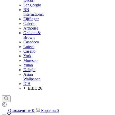
Decori
Sangiorgio
BN
International
Eijffinger
Galerie
Arthouse
Graham &
Brown
Casadeco
Lutece
Caselio
York
Muresco
Yulan
Delight
Asian
Wallpaper
ICH
+ ЕЩЕ 26
Отложенные
0
Корзина
0