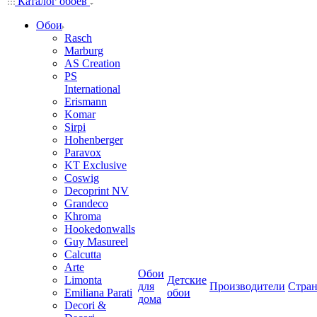
Каталог обоев
Обои
Rasch
Marburg
AS Creation
PS
International
Erismann
Komar
Sirpi
Hohenberger
Paravox
KT Exclusive
Coswig
Decoprint NV
Grandeco
Khroma
Hookedonwalls
Guy Masureel
Calcutta
Arte
Обои
Limonta
Детские
для
Производители
Стра
Emiliana Parati
обои
дома
Decori &