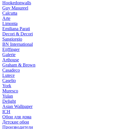
Hookedonwalls
Guy Masureel
Calcutta
Arte
Limonta
Emiliana Parati
Decori & Decori
Sangiorgio
BN International
Eijffinger
Galerie
Arthouse
Graham & Brown
Casadeco
Lutece
Caselio
York
Muresco
Yulan
Delight
Asian Wallpaper
ICH
Обои для дома
Детские обои
Производители