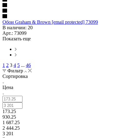
Обои Graham & Brown [email protected] 73099
В наличии: 20
Арт.: 73099
Показать еще
1
2
3
4
5
...
46
Фильтр
Сортировка
Цена
173.25
930.25
1 687.25
2 444.25
3 201