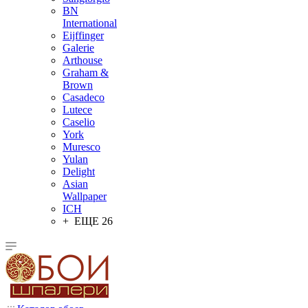
BN
International
Eijffinger
Galerie
Arthouse
Graham &
Brown
Casadeco
Lutece
Caselio
York
Muresco
Yulan
Delight
Asian
Wallpaper
ICH
+ ЕЩЕ 26