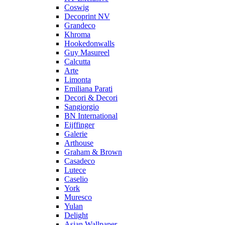
Coswig
Decoprint NV
Grandeco
Khroma
Hookedonwalls
Guy Masureel
Calcutta
Arte
Limonta
Emiliana Parati
Decori & Decori
Sangiorgio
BN International
Eijffinger
Galerie
Arthouse
Graham & Brown
Casadeco
Lutece
Caselio
York
Muresco
Yulan
Delight
Asian Wallpaper