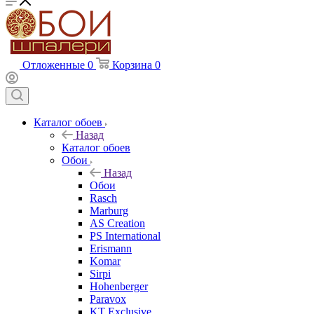
Отложенные
0
Корзина
0
Каталог обоев
Назад
Каталог обоев
Обои
Назад
Обои
Rasch
Marburg
AS Creation
PS International
Erismann
Komar
Sirpi
Hohenberger
Paravox
KT Exclusive