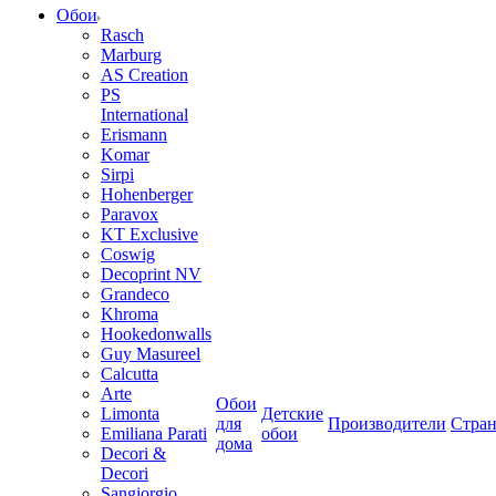
Обои
Rasch
Marburg
AS Creation
PS
International
Erismann
Komar
Sirpi
Hohenberger
Paravox
KT Exclusive
Coswig
Decoprint NV
Grandeco
Khroma
Hookedonwalls
Guy Masureel
Calcutta
Arte
Обои
Limonta
Детские
для
Производители
Стра
Emiliana Parati
обои
дома
Decori &
Decori
Sangiorgio