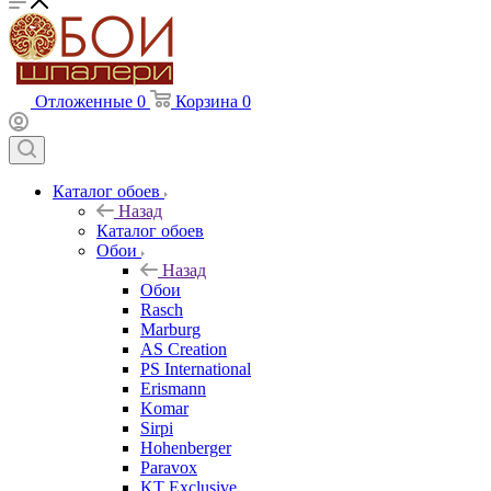
Отложенные
0
Корзина
0
Каталог обоев
Назад
Каталог обоев
Обои
Назад
Обои
Rasch
Marburg
AS Creation
PS International
Erismann
Komar
Sirpi
Hohenberger
Paravox
KT Exclusive