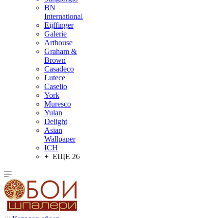
BN
International
Eijffinger
Galerie
Arthouse
Graham &
Brown
Casadeco
Lutece
Caselio
York
Muresco
Yulan
Delight
Asian
Wallpaper
ICH
+ ЕЩЕ 26