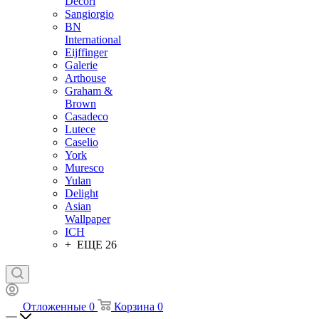
Decori
Sangiorgio
BN
International
Eijffinger
Galerie
Arthouse
Graham &
Brown
Casadeco
Lutece
Caselio
York
Muresco
Yulan
Delight
Asian
Wallpaper
ICH
+ ЕЩЕ 26
Отложенные
0
Корзина
0