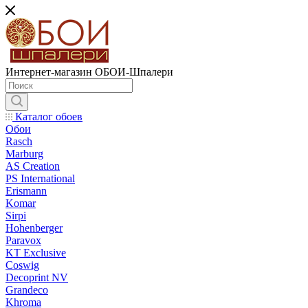
Интернет-магазин ОБОИ-Шпалери
Каталог обоев
Обои
Rasch
Marburg
AS Creation
PS International
Erismann
Komar
Sirpi
Hohenberger
Paravox
KT Exclusive
Coswig
Decoprint NV
Grandeco
Khroma