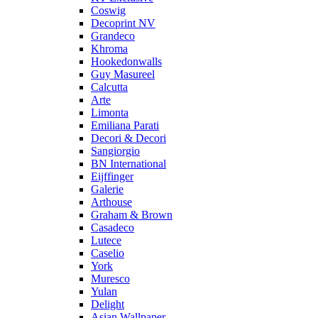
Coswig
Decoprint NV
Grandeco
Khroma
Hookedonwalls
Guy Masureel
Calcutta
Arte
Limonta
Emiliana Parati
Decori & Decori
Sangiorgio
BN International
Eijffinger
Galerie
Arthouse
Graham & Brown
Casadeco
Lutece
Caselio
York
Muresco
Yulan
Delight
Asian Wallpaper