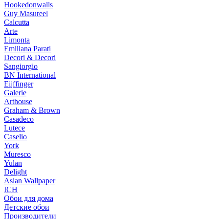
Hookedonwalls
Guy Masureel
Calcutta
Arte
Limonta
Emiliana Parati
Decori & Decori
Sangiorgio
BN International
Eijffinger
Galerie
Arthouse
Graham & Brown
Casadeco
Lutece
Caselio
York
Muresco
Yulan
Delight
Asian Wallpaper
ICH
Обои для дома
Детские обои
Производители