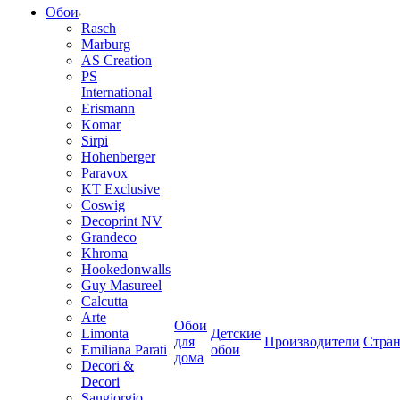
Обои
Rasch
Marburg
AS Creation
PS
International
Erismann
Komar
Sirpi
Hohenberger
Paravox
KT Exclusive
Coswig
Decoprint NV
Grandeco
Khroma
Hookedonwalls
Guy Masureel
Calcutta
Arte
Обои
Limonta
Детские
для
Производители
Стра
Emiliana Parati
обои
дома
Decori &
Decori
Sangiorgio