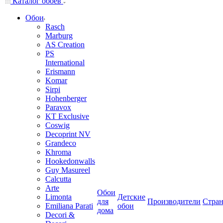
Каталог обоев
Обои
Rasch
Marburg
AS Creation
PS
International
Erismann
Komar
Sirpi
Hohenberger
Paravox
KT Exclusive
Coswig
Decoprint NV
Grandeco
Khroma
Hookedonwalls
Guy Masureel
Calcutta
Arte
Обои
Limonta
Детские
для
Производители
Стра
Emiliana Parati
обои
дома
Decori &