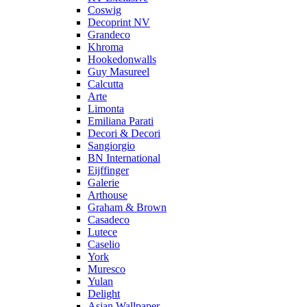
Coswig
Decoprint NV
Grandeco
Khroma
Hookedonwalls
Guy Masureel
Calcutta
Arte
Limonta
Emiliana Parati
Decori & Decori
Sangiorgio
BN International
Eijffinger
Galerie
Arthouse
Graham & Brown
Casadeco
Lutece
Caselio
York
Muresco
Yulan
Delight
Asian Wallpaper