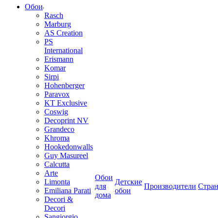
Обои
Rasch
Marburg
AS Creation
PS
International
Erismann
Komar
Sirpi
Hohenberger
Paravox
KT Exclusive
Coswig
Decoprint NV
Grandeco
Khroma
Hookedonwalls
Guy Masureel
Calcutta
Arte
Обои
Limonta
Детские
для
Производители
Стра
Emiliana Parati
обои
дома
Decori &
Decori
Sangiorgio