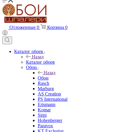
Отложенные
0
Корзина
0
Каталог обоев
Назад
Каталог обоев
Обои
Назад
Обои
Rasch
Marburg
AS Creation
PS International
Erismann
Komar
Sirpi
Hohenberger
Paravox
KT Exclusive