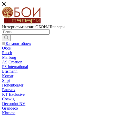
Интернет-магазин ОБОИ-Шпалери
Каталог обоев
Обои
Rasch
Marburg
AS Creation
PS International
Erismann
Komar
Sirpi
Hohenberger
Paravox
KT Exclusive
Coswig
Decoprint NV
Grandeco
Khroma