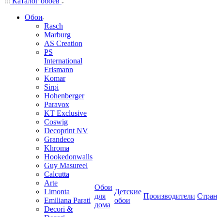
Каталог обоев
Обои
Rasch
Marburg
AS Creation
PS
International
Erismann
Komar
Sirpi
Hohenberger
Paravox
KT Exclusive
Coswig
Decoprint NV
Grandeco
Khroma
Hookedonwalls
Guy Masureel
Calcutta
Arte
Обои
Limonta
Детские
для
Производители
Стра
Emiliana Parati
обои
дома
Decori &