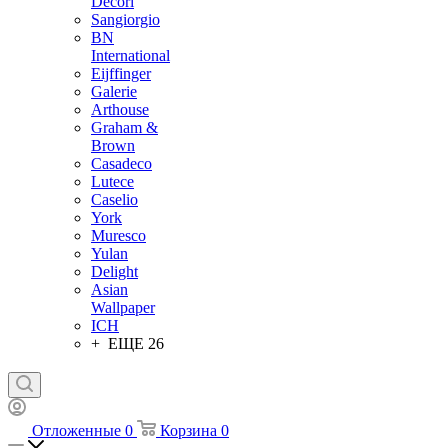
Decori
Sangiorgio
BN
International
Eijffinger
Galerie
Arthouse
Graham &
Brown
Casadeco
Lutece
Caselio
York
Muresco
Yulan
Delight
Asian
Wallpaper
ICH
+ ЕЩЕ 26
Отложенные
0
Корзина
0