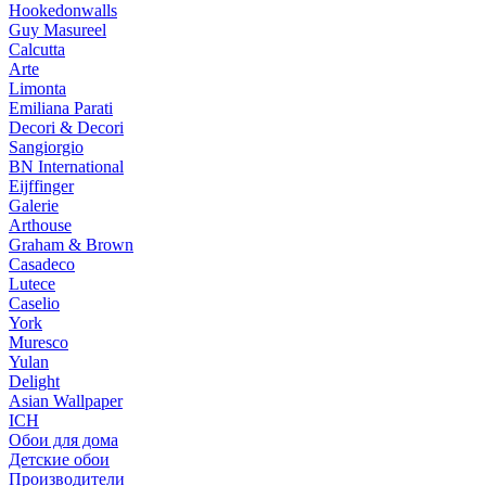
Hookedonwalls
Guy Masureel
Calcutta
Arte
Limonta
Emiliana Parati
Decori & Decori
Sangiorgio
BN International
Eijffinger
Galerie
Arthouse
Graham & Brown
Casadeco
Lutece
Caselio
York
Muresco
Yulan
Delight
Asian Wallpaper
ICH
Обои для дома
Детские обои
Производители