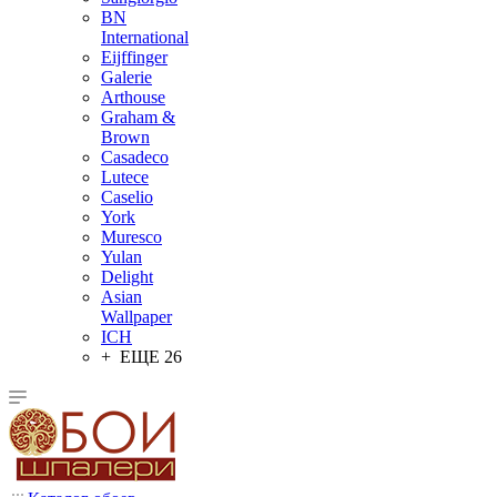
BN
International
Eijffinger
Galerie
Arthouse
Graham &
Brown
Casadeco
Lutece
Caselio
York
Muresco
Yulan
Delight
Asian
Wallpaper
ICH
+ ЕЩЕ 26