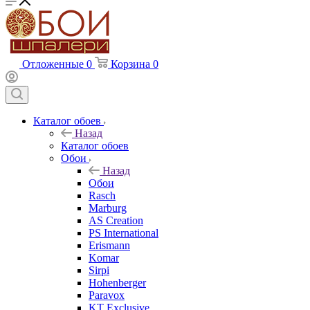
Отложенные
0
Корзина
0
Каталог обоев
Назад
Каталог обоев
Обои
Назад
Обои
Rasch
Marburg
AS Creation
PS International
Erismann
Komar
Sirpi
Hohenberger
Paravox
KT Exclusive