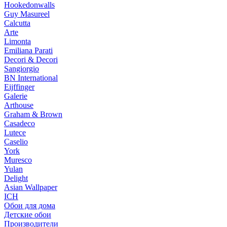
Hookedonwalls
Guy Masureel
Calcutta
Arte
Limonta
Emiliana Parati
Decori & Decori
Sangiorgio
BN International
Eijffinger
Galerie
Arthouse
Graham & Brown
Casadeco
Lutece
Caselio
York
Muresco
Yulan
Delight
Asian Wallpaper
ICH
Обои для дома
Детские обои
Производители