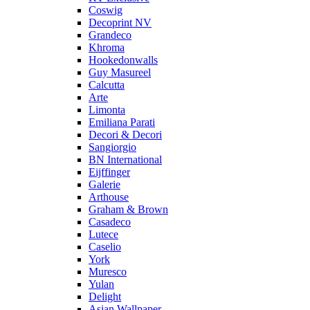
Coswig
Decoprint NV
Grandeco
Khroma
Hookedonwalls
Guy Masureel
Calcutta
Arte
Limonta
Emiliana Parati
Decori & Decori
Sangiorgio
BN International
Eijffinger
Galerie
Arthouse
Graham & Brown
Casadeco
Lutece
Caselio
York
Muresco
Yulan
Delight
Asian Wallpaper