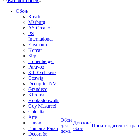
Каталог обоев
Обои
Rasch
Marburg
AS Creation
PS
International
Erismann
Komar
Sirpi
Hohenberger
Paravox
KT Exclusive
Coswig
Decoprint NV
Grandeco
Khroma
Hookedonwalls
Guy Masureel
Calcutta
Arte
Обои
Limonta
Детские
для
Производители
Стра
Emiliana Parati
обои
дома
Decori &