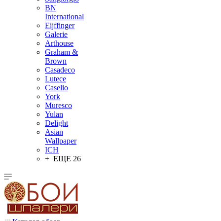
BN
International
Eijffinger
Galerie
Arthouse
Graham &
Brown
Casadeco
Lutece
Caselio
York
Muresco
Yulan
Delight
Asian
Wallpaper
ICH
+ ЕЩЕ 26