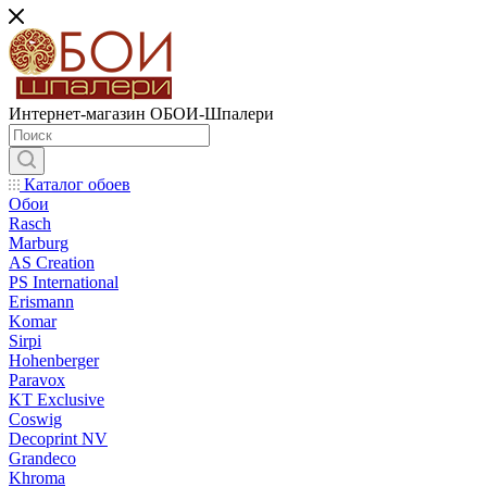
Интернет-магазин ОБОИ-Шпалери
Каталог обоев
Обои
Rasch
Marburg
AS Creation
PS International
Erismann
Komar
Sirpi
Hohenberger
Paravox
KT Exclusive
Coswig
Decoprint NV
Grandeco
Khroma