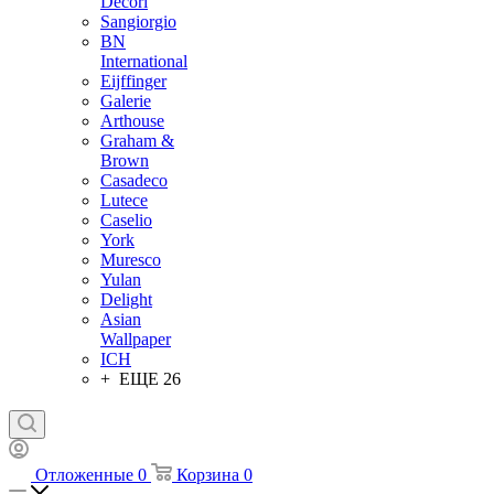
Decori
Sangiorgio
BN
International
Eijffinger
Galerie
Arthouse
Graham &
Brown
Casadeco
Lutece
Caselio
York
Muresco
Yulan
Delight
Asian
Wallpaper
ICH
+ ЕЩЕ 26
Отложенные
0
Корзина
0