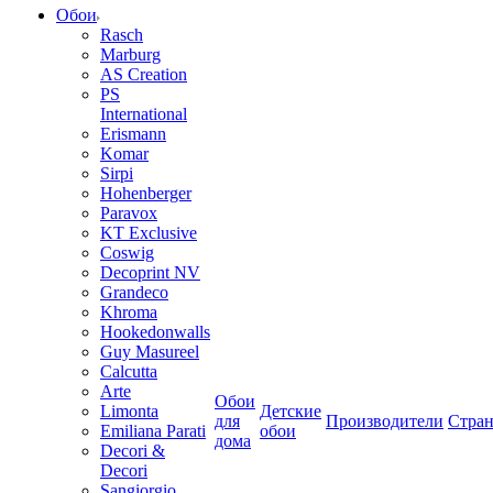
Обои
Rasch
Marburg
AS Creation
PS
International
Erismann
Komar
Sirpi
Hohenberger
Paravox
KT Exclusive
Coswig
Decoprint NV
Grandeco
Khroma
Hookedonwalls
Guy Masureel
Calcutta
Arte
Обои
Limonta
Детские
для
Производители
Стра
Emiliana Parati
обои
дома
Decori &
Decori
Sangiorgio