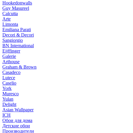
Hookedonwalls
Guy Masureel
Calcutta
Arte
Limonta
Emiliana Parati
Decori & Decori
Sangiorgio
BN International
Eijffinger
Galerie
Arthouse
Graham & Brown
Casadeco
Lutece
Caselio
York
Muresco
Yulan
Delight
Asian Wallpaper
ICH
Обои для дома
Детские обои
Производители