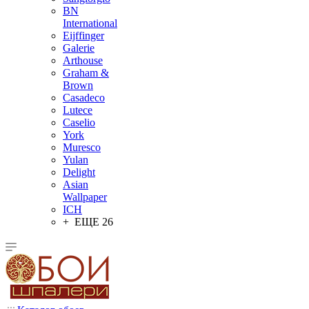
BN
International
Eijffinger
Galerie
Arthouse
Graham &
Brown
Casadeco
Lutece
Caselio
York
Muresco
Yulan
Delight
Asian
Wallpaper
ICH
+ ЕЩЕ 26