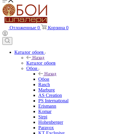
Отложенные
0
Корзина
0
Каталог обоев
Назад
Каталог обоев
Обои
Назад
Обои
Rasch
Marburg
AS Creation
PS International
Erismann
Komar
Sirpi
Hohenberger
Paravox
KT Exclusive