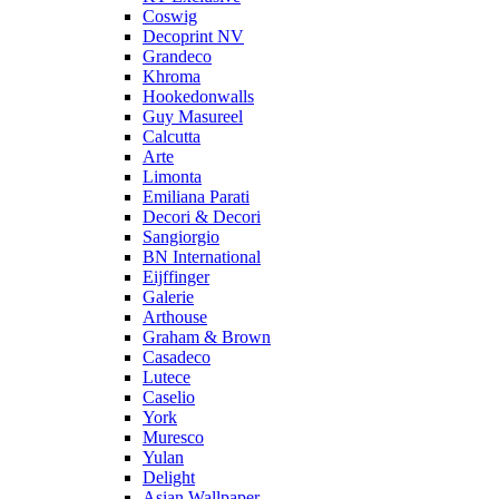
Coswig
Decoprint NV
Grandeco
Khroma
Hookedonwalls
Guy Masureel
Calcutta
Arte
Limonta
Emiliana Parati
Decori & Decori
Sangiorgio
BN International
Eijffinger
Galerie
Arthouse
Graham & Brown
Casadeco
Lutece
Caselio
York
Muresco
Yulan
Delight
Asian Wallpaper