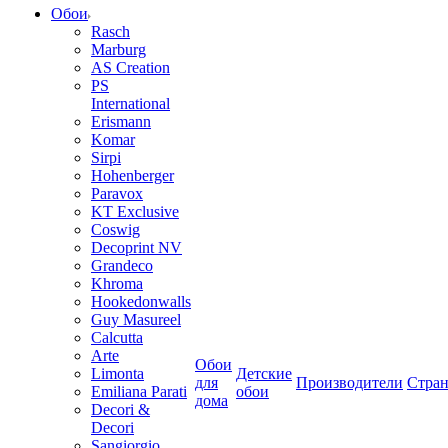
Обои
Rasch
Marburg
AS Creation
PS
International
Erismann
Komar
Sirpi
Hohenberger
Paravox
KT Exclusive
Coswig
Decoprint NV
Grandeco
Khroma
Hookedonwalls
Guy Masureel
Calcutta
Arte
Обои
Limonta
Детские
для
Производители
Стра
Emiliana Parati
обои
дома
Decori &
Decori
Sangiorgio