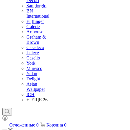
Decori
Sangiorgio
BN
International
Eijffinger
Galerie
Arthouse
Graham &
Brown
Casadeco
Lutece
Caselio
York
Muresco
Yulan
Delight
Asian
Wallpaper
ICH
+ ЕЩЕ 26
Отложенные
0
Корзина
0