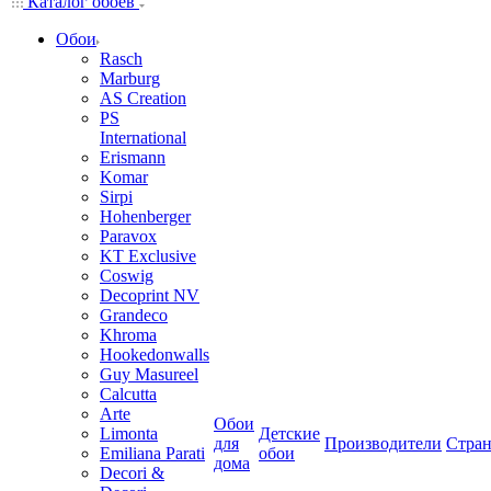
Каталог обоев
Обои
Rasch
Marburg
AS Creation
PS
International
Erismann
Komar
Sirpi
Hohenberger
Paravox
KT Exclusive
Coswig
Decoprint NV
Grandeco
Khroma
Hookedonwalls
Guy Masureel
Calcutta
Arte
Обои
Limonta
Детские
для
Производители
Стра
Emiliana Parati
обои
дома
Decori &