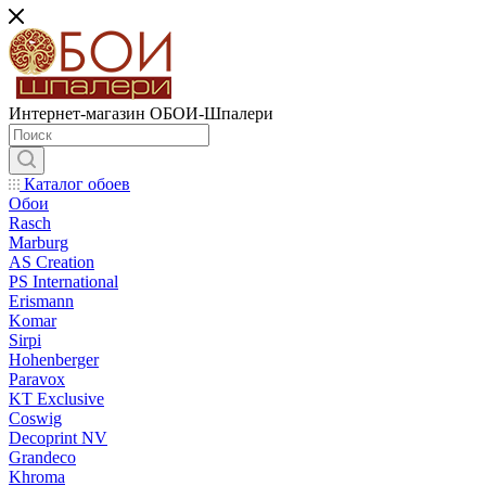
Интернет-магазин ОБОИ-Шпалери
Каталог обоев
Обои
Rasch
Marburg
AS Creation
PS International
Erismann
Komar
Sirpi
Hohenberger
Paravox
KT Exclusive
Coswig
Decoprint NV
Grandeco
Khroma