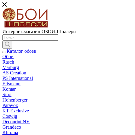
Интернет-магазин ОБОИ-Шпалери
Каталог обоев
Обои
Rasch
Marburg
AS Creation
PS International
Erismann
Komar
Sirpi
Hohenberger
Paravox
KT Exclusive
Coswig
Decoprint NV
Grandeco
Khroma