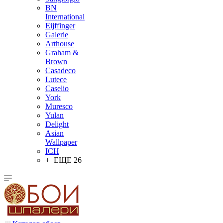
BN
International
Eijffinger
Galerie
Arthouse
Graham &
Brown
Casadeco
Lutece
Caselio
York
Muresco
Yulan
Delight
Asian
Wallpaper
ICH
+ ЕЩЕ 26