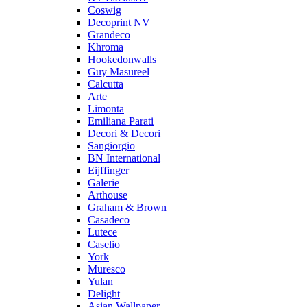
Coswig
Decoprint NV
Grandeco
Khroma
Hookedonwalls
Guy Masureel
Calcutta
Arte
Limonta
Emiliana Parati
Decori & Decori
Sangiorgio
BN International
Eijffinger
Galerie
Arthouse
Graham & Brown
Casadeco
Lutece
Caselio
York
Muresco
Yulan
Delight
Asian Wallpaper