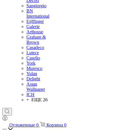
Decori
Sangiorgio
BN
International
Eijffinger
Galerie
Arthouse
Graham &
Brown
Casadeco
Lutece
Caselio
York
Muresco
Yulan
Delight
Asian
Wallpaper
ICH
+ ЕЩЕ 26
Отложенные
0
Корзина
0