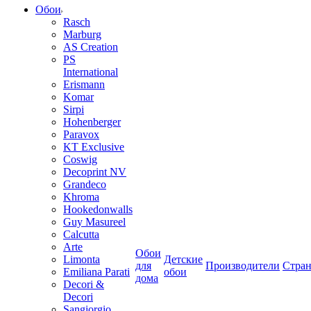
Обои
Rasch
Marburg
AS Creation
PS
International
Erismann
Komar
Sirpi
Hohenberger
Paravox
KT Exclusive
Coswig
Decoprint NV
Grandeco
Khroma
Hookedonwalls
Guy Masureel
Calcutta
Arte
Обои
Limonta
Детские
для
Производители
Стра
Emiliana Parati
обои
дома
Decori &
Decori
Sangiorgio