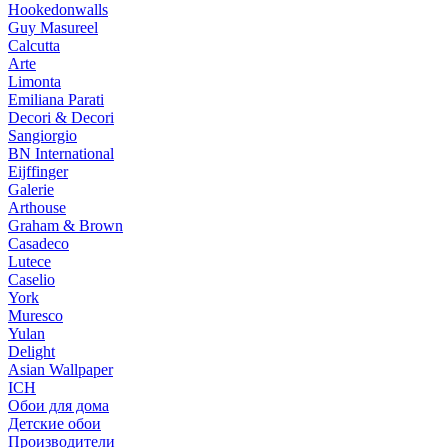
Hookedonwalls
Guy Masureel
Calcutta
Arte
Limonta
Emiliana Parati
Decori & Decori
Sangiorgio
BN International
Eijffinger
Galerie
Arthouse
Graham & Brown
Casadeco
Lutece
Caselio
York
Muresco
Yulan
Delight
Asian Wallpaper
ICH
Обои для дома
Детские обои
Производители