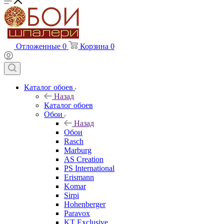
Отложенные
0
Корзина
0
Каталог обоев
Назад
Каталог обоев
Обои
Назад
Обои
Rasch
Marburg
AS Creation
PS International
Erismann
Komar
Sirpi
Hohenberger
Paravox
KT Exclusive