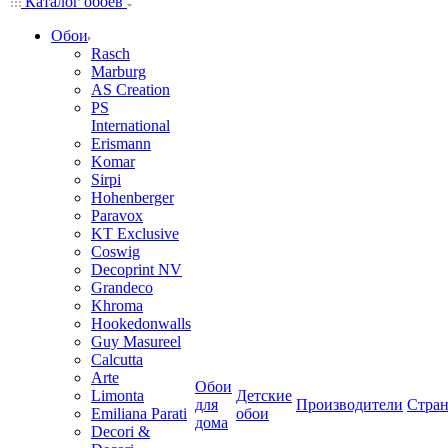
Каталог обоев
Обои
Rasch
Marburg
AS Creation
PS
International
Erismann
Komar
Sirpi
Hohenberger
Paravox
KT Exclusive
Coswig
Decoprint NV
Grandeco
Khroma
Hookedonwalls
Guy Masureel
Calcutta
Arte
Обои
Limonta
Детские
для
Производители
Стра
Emiliana Parati
обои
дома
Decori &