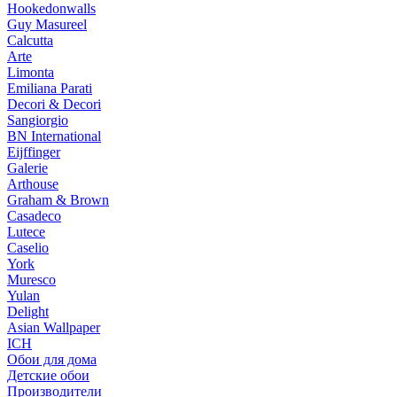
Hookedonwalls
Guy Masureel
Calcutta
Arte
Limonta
Emiliana Parati
Decori & Decori
Sangiorgio
BN International
Eijffinger
Galerie
Arthouse
Graham & Brown
Casadeco
Lutece
Caselio
York
Muresco
Yulan
Delight
Asian Wallpaper
ICH
Обои для дома
Детские обои
Производители