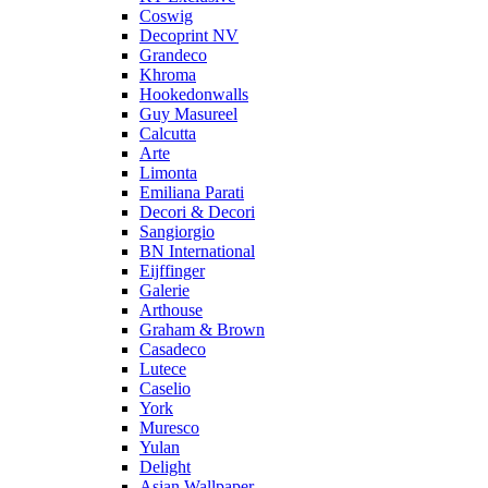
Coswig
Decoprint NV
Grandeco
Khroma
Hookedonwalls
Guy Masureel
Calcutta
Arte
Limonta
Emiliana Parati
Decori & Decori
Sangiorgio
BN International
Eijffinger
Galerie
Arthouse
Graham & Brown
Casadeco
Lutece
Caselio
York
Muresco
Yulan
Delight
Asian Wallpaper