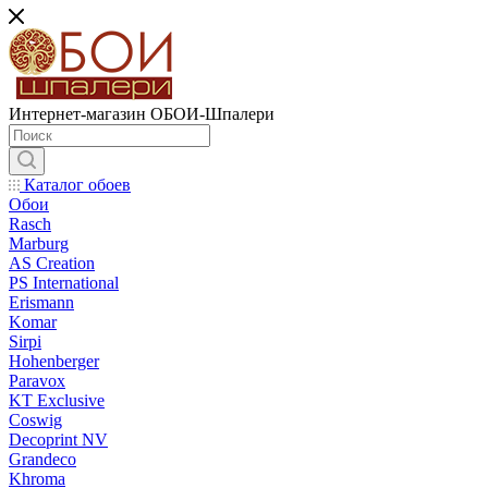
Интернет-магазин ОБОИ-Шпалери
Каталог обоев
Обои
Rasch
Marburg
AS Creation
PS International
Erismann
Komar
Sirpi
Hohenberger
Paravox
KT Exclusive
Coswig
Decoprint NV
Grandeco
Khroma