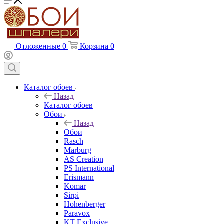
Отложенные
0
Корзина
0
Каталог обоев
Назад
Каталог обоев
Обои
Назад
Обои
Rasch
Marburg
AS Creation
PS International
Erismann
Komar
Sirpi
Hohenberger
Paravox
KT Exclusive