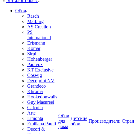
Каталог обоев
Обои
Rasch
Marburg
AS Creation
PS
International
Erismann
Komar
Sirpi
Hohenberger
Paravox
KT Exclusive
Coswig
Decoprint NV
Grandeco
Khroma
Hookedonwalls
Guy Masureel
Calcutta
Arte
Обои
Limonta
Детские
для
Производители
Стра
Emiliana Parati
обои
дома
Decori &