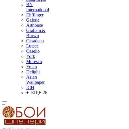
BN
International
Eijffinger
Galerie
Arthouse
Graham &
Brown
Casadeco
Lutece
Caselio
York
Muresco
Yulan
Delight
Asian
Wallpaper
ICH
+ ЕЩЕ 26