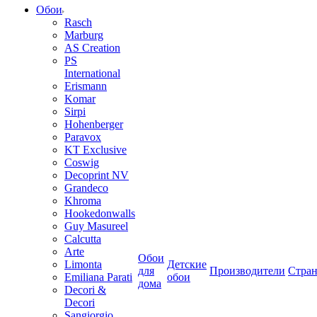
Обои
Rasch
Marburg
AS Creation
PS
International
Erismann
Komar
Sirpi
Hohenberger
Paravox
KT Exclusive
Coswig
Decoprint NV
Grandeco
Khroma
Hookedonwalls
Guy Masureel
Calcutta
Arte
Обои
Limonta
Детские
для
Производители
Стра
Emiliana Parati
обои
дома
Decori &
Decori
Sangiorgio