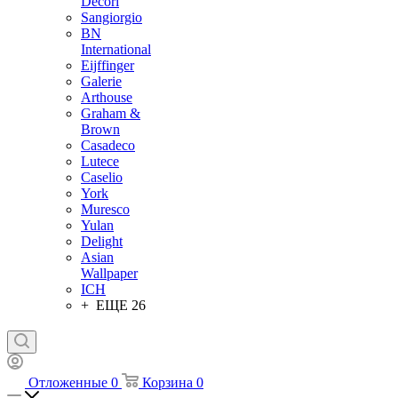
Decori
Sangiorgio
BN
International
Eijffinger
Galerie
Arthouse
Graham &
Brown
Casadeco
Lutece
Caselio
York
Muresco
Yulan
Delight
Asian
Wallpaper
ICH
+ ЕЩЕ 26
Отложенные
0
Корзина
0