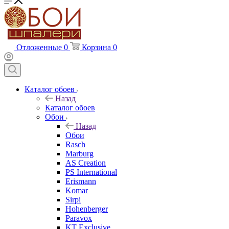
Отложенные
0
Корзина
0
Каталог обоев
Назад
Каталог обоев
Обои
Назад
Обои
Rasch
Marburg
AS Creation
PS International
Erismann
Komar
Sirpi
Hohenberger
Paravox
KT Exclusive