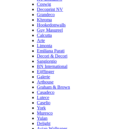
Coswig
Decoprint NV
Grandeco
Khroma
Hookedonwalls
Guy Masureel
Calcutta
Arte
Limonta
Emiliana Parati
Decori & Decori
Sangiorgio
BN International
Eijffinger
Galerie
Arthouse
Graham & Brown
Casadeco
Lutece
Caselio
York
Muresco
Yulan
Delight
Asian Wallpaper