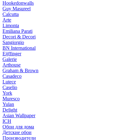
Hookedonwalls
Guy Masureel
Calcutta
Arte
Limonta
Emiliana Parati
Decori & Decori
Sangiorgio
BN International
Eijffinger
Galerie
Arthouse
Graham & Brown
Casadeco
Lutece
Caselio
York
Muresco
Yulan
Delight
Asian Wallpaper
ICH
Обои для дома
Детские обои
Производители