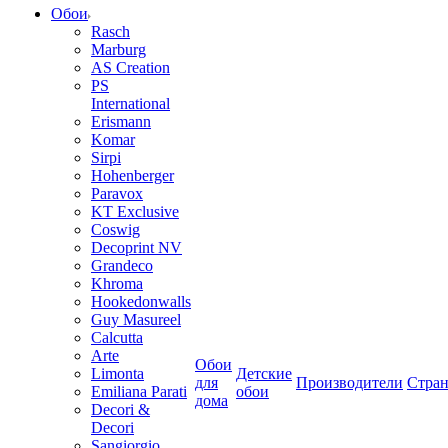
Обои
Rasch
Marburg
AS Creation
PS
International
Erismann
Komar
Sirpi
Hohenberger
Paravox
KT Exclusive
Coswig
Decoprint NV
Grandeco
Khroma
Hookedonwalls
Guy Masureel
Calcutta
Arte
Обои
Limonta
Детские
для
Производители
Стра
Emiliana Parati
обои
дома
Decori &
Decori
Sangiorgio