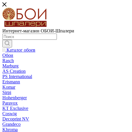
Интернет-магазин ОБОИ-Шпалери
Каталог обоев
Обои
Rasch
Marburg
AS Creation
PS International
Erismann
Komar
Sirpi
Hohenberger
Paravox
KT Exclusive
Coswig
Decoprint NV
Grandeco
Khroma