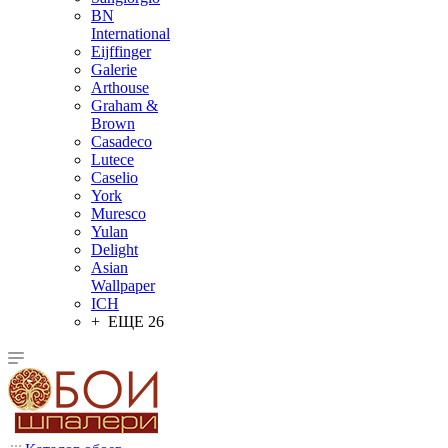
BN
International
Eijffinger
Galerie
Arthouse
Graham &
Brown
Casadeco
Lutece
Caselio
York
Muresco
Yulan
Delight
Asian
Wallpaper
ICH
+ ЕЩЕ 26