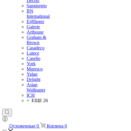
Decori
Sangiorgio
BN
International
Eijffinger
Galerie
Arthouse
Graham &
Brown
Casadeco
Lutece
Caselio
York
Muresco
Yulan
Delight
Asian
Wallpaper
ICH
+ ЕЩЕ 26
Отложенные
0
Корзина
0