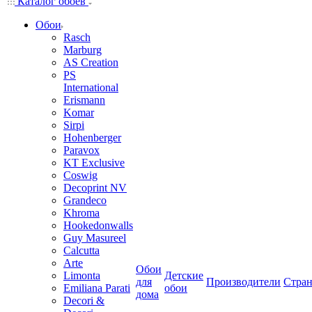
Каталог обоев
Обои
Rasch
Marburg
AS Creation
PS
International
Erismann
Komar
Sirpi
Hohenberger
Paravox
KT Exclusive
Coswig
Decoprint NV
Grandeco
Khroma
Hookedonwalls
Guy Masureel
Calcutta
Arte
Обои
Limonta
Детские
для
Производители
Стра
Emiliana Parati
обои
дома
Decori &