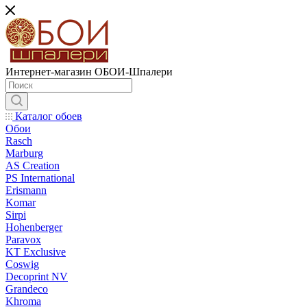
Интернет-магазин ОБОИ-Шпалери
Каталог обоев
Обои
Rasch
Marburg
AS Creation
PS International
Erismann
Komar
Sirpi
Hohenberger
Paravox
KT Exclusive
Coswig
Decoprint NV
Grandeco
Khroma