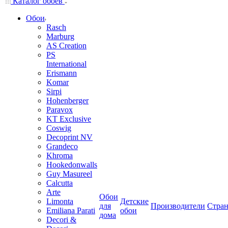
Каталог обоев
Обои
Rasch
Marburg
AS Creation
PS
International
Erismann
Komar
Sirpi
Hohenberger
Paravox
KT Exclusive
Coswig
Decoprint NV
Grandeco
Khroma
Hookedonwalls
Guy Masureel
Calcutta
Arte
Обои
Limonta
Детские
для
Производители
Стра
Emiliana Parati
обои
дома
Decori &