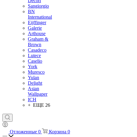
Decori
Sangiorgio
BN
International
Eijffinger
Galerie
Arthouse
Graham &
Brown
Casadeco
Lutece
Caselio
York
Muresco
Yulan
Delight
Asian
Wallpaper
ICH
+ ЕЩЕ 26
Отложенные
0
Корзина
0