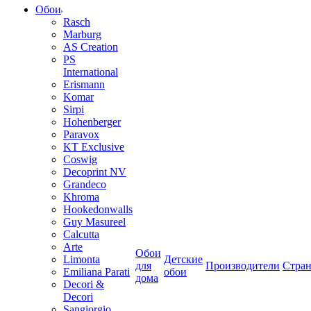
Обои
Rasch
Marburg
AS Creation
PS
International
Erismann
Komar
Sirpi
Hohenberger
Paravox
KT Exclusive
Coswig
Decoprint NV
Grandeco
Khroma
Hookedonwalls
Guy Masureel
Calcutta
Arte
Обои
Limonta
Детские
для
Производители
Стра
Emiliana Parati
обои
дома
Decori &
Decori
Sangiorgio