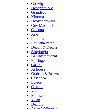
Coswig
Decoprint NV
Grandeco
Khroma
Hookedonwalls
Guy Masureel
Calcutta
Arte
Limonta
Emiliana Parati
Decori & Decori
Sangiorgio
BN International
Eijffinger
Galerie
Arthouse
Graham & Brown
Casadeco
Lutece
Caselio
York
Muresco
Yulan
Delight
Asian Wallpaper