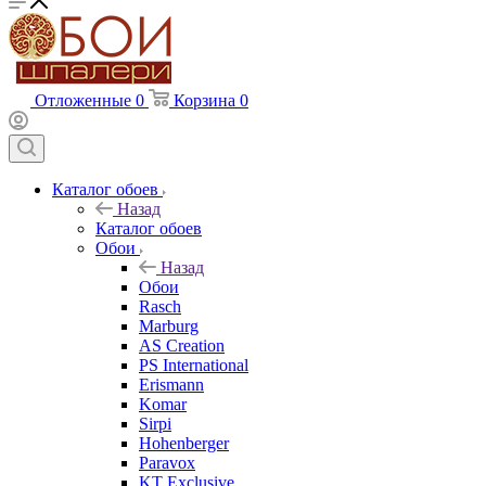
Отложенные
0
Корзина
0
Каталог обоев
Назад
Каталог обоев
Обои
Назад
Обои
Rasch
Marburg
AS Creation
PS International
Erismann
Komar
Sirpi
Hohenberger
Paravox
KT Exclusive