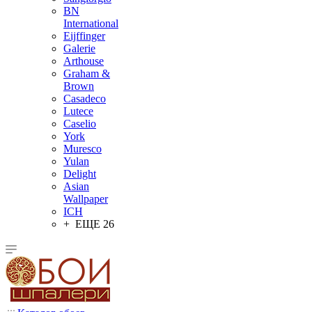
BN
International
Eijffinger
Galerie
Arthouse
Graham &
Brown
Casadeco
Lutece
Caselio
York
Muresco
Yulan
Delight
Asian
Wallpaper
ICH
+ ЕЩЕ 26