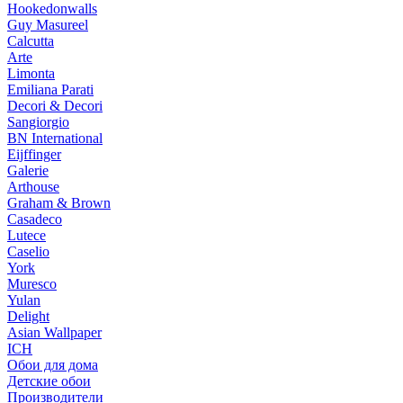
Hookedonwalls
Guy Masureel
Calcutta
Arte
Limonta
Emiliana Parati
Decori & Decori
Sangiorgio
BN International
Eijffinger
Galerie
Arthouse
Graham & Brown
Casadeco
Lutece
Caselio
York
Muresco
Yulan
Delight
Asian Wallpaper
ICH
Обои для дома
Детские обои
Производители