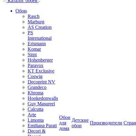
Каталог обоев
Обои
Rasch
Marburg
AS Creation
PS
International
Erismann
Komar
Sirpi
Hohenberger
Paravox
KT Exclusive
Coswig
Decoprint NV
Grandeco
Khroma
Hookedonwalls
Guy Masureel
Calcutta
Arte
Обои
Limonta
Детские
для
Производители
Стра
Emiliana Parati
обои
дома
Decori &