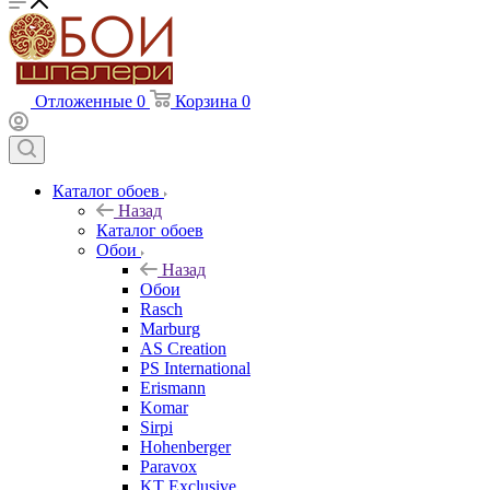
Отложенные
0
Корзина
0
Каталог обоев
Назад
Каталог обоев
Обои
Назад
Обои
Rasch
Marburg
AS Creation
PS International
Erismann
Komar
Sirpi
Hohenberger
Paravox
KT Exclusive