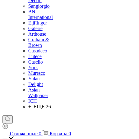
Decori
Sangiorgio
BN
International
Eijffinger
Galerie
Arthouse
Graham &
Brown
Casadeco
Lutece
Caselio
York
Muresco
Yulan
Delight
Asian
Wallpaper
ICH
+ ЕЩЕ 26
Отложенные
0
Корзина
0