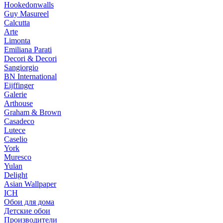
Hookedonwalls
Guy Masureel
Calcutta
Arte
Limonta
Emiliana Parati
Decori & Decori
Sangiorgio
BN International
Eijffinger
Galerie
Arthouse
Graham & Brown
Casadeco
Lutece
Caselio
York
Muresco
Yulan
Delight
Asian Wallpaper
ICH
Обои для дома
Детские обои
Производители