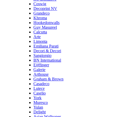
Coswig
Decoprint NV
Grandeco
Khroma
Hookedonwalls
Guy Masureel
Calcutta
Arte
Limonta
Emiliana Parati
Decori & Decori
Sangiorgio
BN International
Eijffinger
Galerie
Arthouse
Graham & Brown
Casadeco
Lutece
Caselio
York
Muresco
Yulan
Delight
Asian Wallpaper