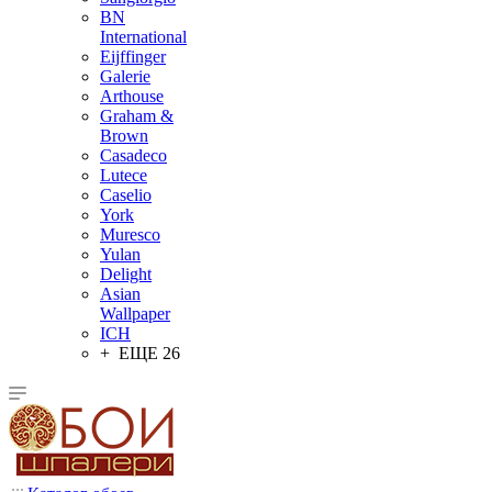
BN
International
Eijffinger
Galerie
Arthouse
Graham &
Brown
Casadeco
Lutece
Caselio
York
Muresco
Yulan
Delight
Asian
Wallpaper
ICH
+ ЕЩЕ 26