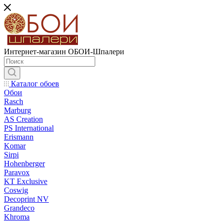
Интернет-магазин ОБОИ-Шпалери
Каталог обоев
Обои
Rasch
Marburg
AS Creation
PS International
Erismann
Komar
Sirpi
Hohenberger
Paravox
KT Exclusive
Coswig
Decoprint NV
Grandeco
Khroma