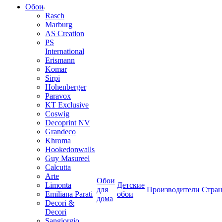
Обои
Rasch
Marburg
AS Creation
PS
International
Erismann
Komar
Sirpi
Hohenberger
Paravox
KT Exclusive
Coswig
Decoprint NV
Grandeco
Khroma
Hookedonwalls
Guy Masureel
Calcutta
Arte
Обои
Limonta
Детские
для
Производители
Стра
Emiliana Parati
обои
дома
Decori &
Decori
Sangiorgio