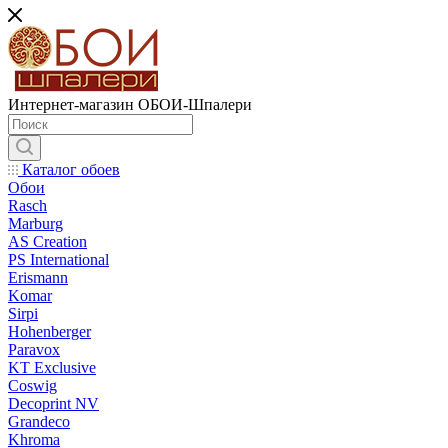
Интернет-магазин ОБОИ-Шпалери
Каталог обоев
Обои
Rasch
Marburg
AS Creation
PS International
Erismann
Komar
Sirpi
Hohenberger
Paravox
KT Exclusive
Coswig
Decoprint NV
Grandeco
Khroma