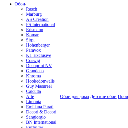
Обои
Rasch
Marburg
AS Creation
PS International
Erismann
Komar
Sirpi
Hohenberger
Paravox
KT Exclusive
Coswig
Decoprint NV
Grandeco
Khroma
Hookedonwalls
Guy Masureel
Calcutta
Arte
Обои для дома
Детские обои
Прои
Limonta
Emiliana Parati
Decori & Decori
Sangiorgio
BN International
Eijffinger