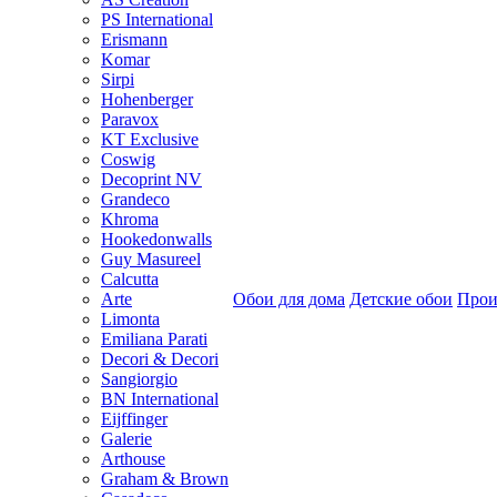
PS International
Erismann
Komar
Sirpi
Hohenberger
Paravox
KT Exclusive
Coswig
Decoprint NV
Grandeco
Khroma
Hookedonwalls
Guy Masureel
Calcutta
Arte
Обои для дома
Детские обои
Прои
Limonta
Emiliana Parati
Decori & Decori
Sangiorgio
BN International
Eijffinger
Galerie
Arthouse
Graham & Brown