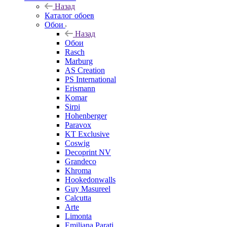
Назад
Каталог обоев
Обои
Назад
Обои
Rasch
Marburg
AS Creation
PS International
Erismann
Komar
Sirpi
Hohenberger
Paravox
KT Exclusive
Coswig
Decoprint NV
Grandeco
Khroma
Hookedonwalls
Guy Masureel
Calcutta
Arte
Limonta
Emiliana Parati