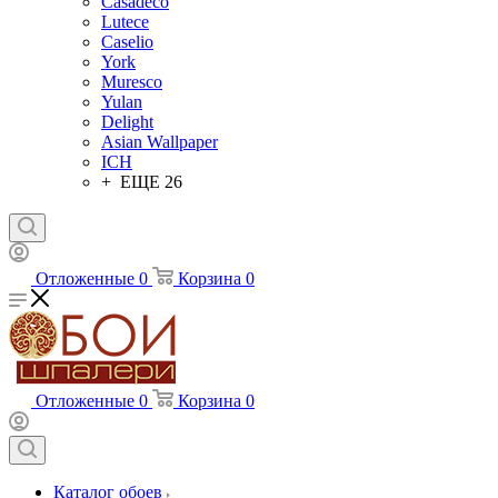
Casadeco
Lutece
Caselio
York
Muresco
Yulan
Delight
Asian Wallpaper
ICH
+ ЕЩЕ 26
Отложенные
0
Корзина
0
Отложенные
0
Корзина
0
Каталог обоев