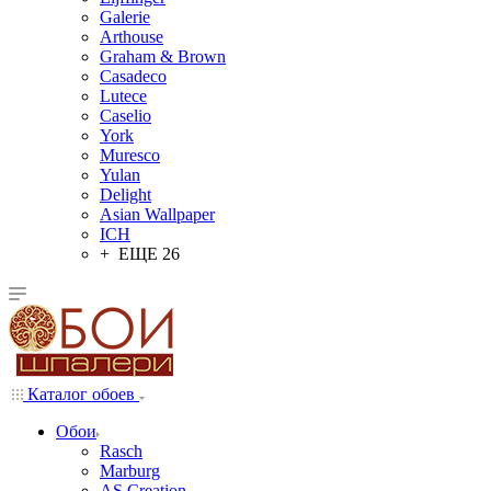
Galerie
Arthouse
Graham & Brown
Casadeco
Lutece
Caselio
York
Muresco
Yulan
Delight
Asian Wallpaper
ICH
+ ЕЩЕ 26
Каталог обоев
Обои
Rasch
Marburg
AS Creation