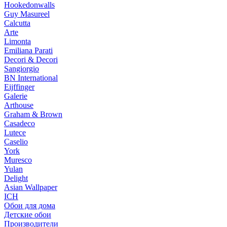
Hookedonwalls
Guy Masureel
Calcutta
Arte
Limonta
Emiliana Parati
Decori & Decori
Sangiorgio
BN International
Eijffinger
Galerie
Arthouse
Graham & Brown
Casadeco
Lutece
Caselio
York
Muresco
Yulan
Delight
Asian Wallpaper
ICH
Обои для дома
Детские обои
Производители