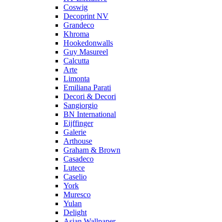
Coswig
Decoprint NV
Grandeco
Khroma
Hookedonwalls
Guy Masureel
Calcutta
Arte
Limonta
Emiliana Parati
Decori & Decori
Sangiorgio
BN International
Eijffinger
Galerie
Arthouse
Graham & Brown
Casadeco
Lutece
Caselio
York
Muresco
Yulan
Delight
Asian Wallpaper