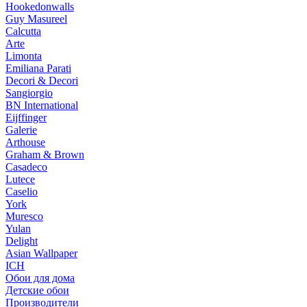
Hookedonwalls
Guy Masureel
Calcutta
Arte
Limonta
Emiliana Parati
Decori & Decori
Sangiorgio
BN International
Eijffinger
Galerie
Arthouse
Graham & Brown
Casadeco
Lutece
Caselio
York
Muresco
Yulan
Delight
Asian Wallpaper
ICH
Обои для дома
Детские обои
Производители