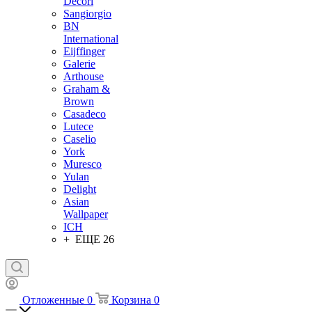
Decori
Sangiorgio
BN
International
Eijffinger
Galerie
Arthouse
Graham &
Brown
Casadeco
Lutece
Caselio
York
Muresco
Yulan
Delight
Asian
Wallpaper
ICH
+ ЕЩЕ 26
Отложенные
0
Корзина
0