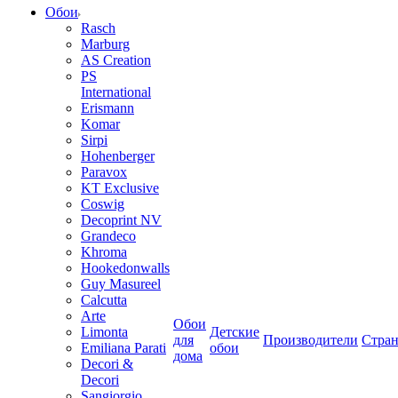
Обои
Rasch
Marburg
AS Creation
PS
International
Erismann
Komar
Sirpi
Hohenberger
Paravox
KT Exclusive
Coswig
Decoprint NV
Grandeco
Khroma
Hookedonwalls
Guy Masureel
Calcutta
Arte
Обои
Limonta
Детские
для
Производители
Стра
Emiliana Parati
обои
дома
Decori &
Decori
Sangiorgio