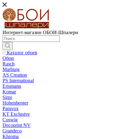
Интернет-магазин ОБОИ-Шпалери
Каталог обоев
Обои
Rasch
Marburg
AS Creation
PS International
Erismann
Komar
Sirpi
Hohenberger
Paravox
KT Exclusive
Coswig
Decoprint NV
Grandeco
Khroma