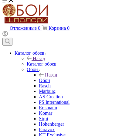
Отложенные
0
Корзина
0
Каталог обоев
Назад
Каталог обоев
Обои
Назад
Обои
Rasch
Marburg
AS Creation
PS International
Erismann
Komar
Sirpi
Hohenberger
Paravox
KT Exclusive