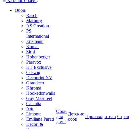
Каталог обоев
Обои
Rasch
Marburg
AS Creation
PS
International
Erismann
Komar
Sirpi
Hohenberger
Paravox
KT Exclusive
Coswig
Decoprint NV
Grandeco
Khroma
Hookedonwalls
Guy Masureel
Calcutta
Arte
Обои
Limonta
Детские
для
Производители
Стра
Emiliana Parati
обои
дома
Decori &