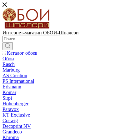
Интернет-магазин ОБОИ-Шпалери
Каталог обоев
Обои
Rasch
Marburg
AS Creation
PS International
Erismann
Komar
Sirpi
Hohenberger
Paravox
KT Exclusive
Coswig
Decoprint NV
Grandeco
Khroma