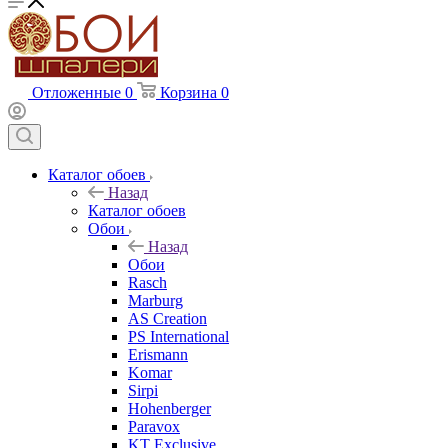
Отложенные
0
Корзина
0
Каталог обоев
Назад
Каталог обоев
Обои
Назад
Обои
Rasch
Marburg
AS Creation
PS International
Erismann
Komar
Sirpi
Hohenberger
Paravox
KT Exclusive