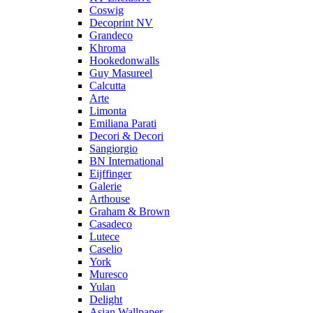
Coswig
Decoprint NV
Grandeco
Khroma
Hookedonwalls
Guy Masureel
Calcutta
Arte
Limonta
Emiliana Parati
Decori & Decori
Sangiorgio
BN International
Eijffinger
Galerie
Arthouse
Graham & Brown
Casadeco
Lutece
Caselio
York
Muresco
Yulan
Delight
Asian Wallpaper