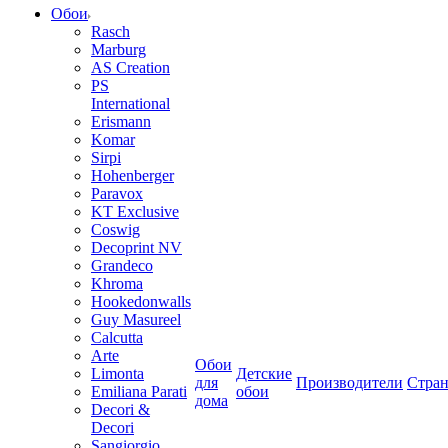
Обои
Rasch
Marburg
AS Creation
PS
International
Erismann
Komar
Sirpi
Hohenberger
Paravox
KT Exclusive
Coswig
Decoprint NV
Grandeco
Khroma
Hookedonwalls
Guy Masureel
Calcutta
Arte
Обои
Limonta
Детские
для
Производители
Стра
Emiliana Parati
обои
дома
Decori &
Decori
Sangiorgio