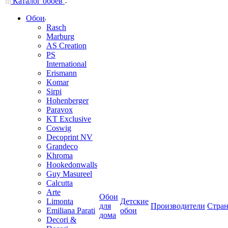
Каталог обоев
Обои
Rasch
Marburg
AS Creation
PS
International
Erismann
Komar
Sirpi
Hohenberger
Paravox
KT Exclusive
Coswig
Decoprint NV
Grandeco
Khroma
Hookedonwalls
Guy Masureel
Calcutta
Arte
Обои
Limonta
Детские
для
Производители
Стра
Emiliana Parati
обои
дома
Decori &