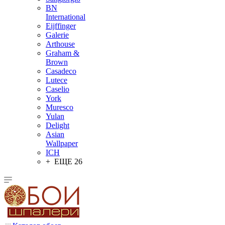
BN
International
Eijffinger
Galerie
Arthouse
Graham &
Brown
Casadeco
Lutece
Caselio
York
Muresco
Yulan
Delight
Asian
Wallpaper
ICH
+ ЕЩЕ 26