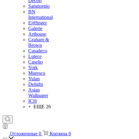
Decori
Sangiorgio
BN
International
Eijffinger
Galerie
Arthouse
Graham &
Brown
Casadeco
Lutece
Caselio
York
Muresco
Yulan
Delight
Asian
Wallpaper
ICH
+ ЕЩЕ 26
Отложенные
0
Корзина
0