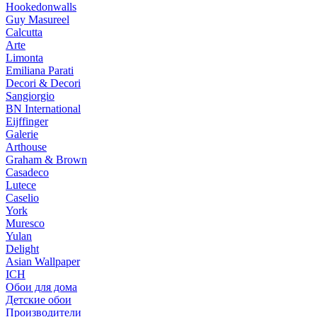
Hookedonwalls
Guy Masureel
Calcutta
Arte
Limonta
Emiliana Parati
Decori & Decori
Sangiorgio
BN International
Eijffinger
Galerie
Arthouse
Graham & Brown
Casadeco
Lutece
Caselio
York
Muresco
Yulan
Delight
Asian Wallpaper
ICH
Обои для дома
Детские обои
Производители