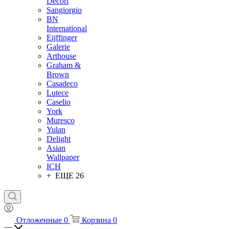
Decori
Sangiorgio
BN
International
Eijffinger
Galerie
Arthouse
Graham &
Brown
Casadeco
Lutece
Caselio
York
Muresco
Yulan
Delight
Asian
Wallpaper
ICH
+ ЕЩЕ 26
Отложенные
0
Корзина
0