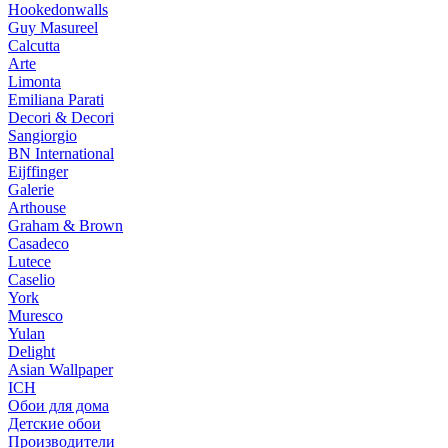
Hookedonwalls
Guy Masureel
Calcutta
Arte
Limonta
Emiliana Parati
Decori & Decori
Sangiorgio
BN International
Eijffinger
Galerie
Arthouse
Graham & Brown
Casadeco
Lutece
Caselio
York
Muresco
Yulan
Delight
Asian Wallpaper
ICH
Обои для дома
Детские обои
Производители