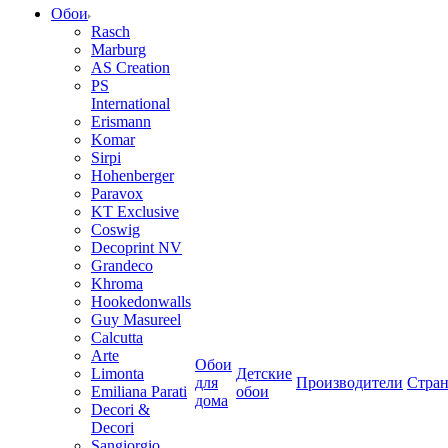
Обои
Rasch
Marburg
AS Creation
PS
International
Erismann
Komar
Sirpi
Hohenberger
Paravox
KT Exclusive
Coswig
Decoprint NV
Grandeco
Khroma
Hookedonwalls
Guy Masureel
Calcutta
Arte
Обои
Limonta
Детские
для
Производители
Стра
Emiliana Parati
обои
дома
Decori &
Decori
Sangiorgio