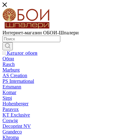
Интернет-магазин ОБОИ-Шпалери
Каталог обоев
Обои
Rasch
Marburg
AS Creation
PS International
Erismann
Komar
Sirpi
Hohenberger
Paravox
KT Exclusive
Coswig
Decoprint NV
Grandeco
Khroma