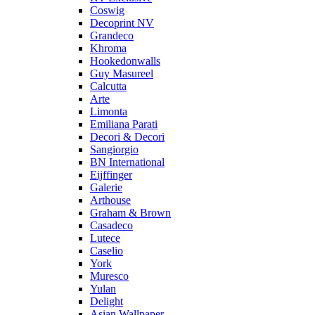
Coswig
Decoprint NV
Grandeco
Khroma
Hookedonwalls
Guy Masureel
Calcutta
Arte
Limonta
Emiliana Parati
Decori & Decori
Sangiorgio
BN International
Eijffinger
Galerie
Arthouse
Graham & Brown
Casadeco
Lutece
Caselio
York
Muresco
Yulan
Delight
Asian Wallpaper