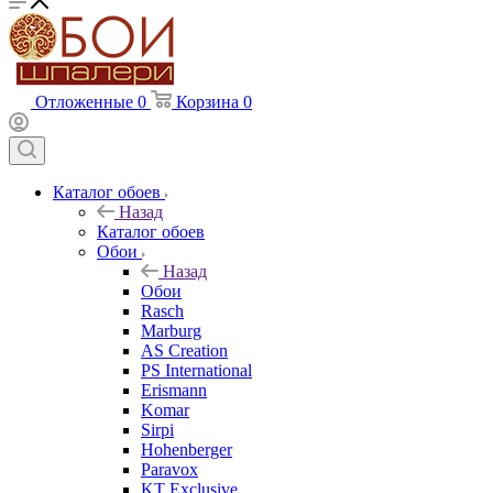
Отложенные
0
Корзина
0
Каталог обоев
Назад
Каталог обоев
Обои
Назад
Обои
Rasch
Marburg
AS Creation
PS International
Erismann
Komar
Sirpi
Hohenberger
Paravox
KT Exclusive