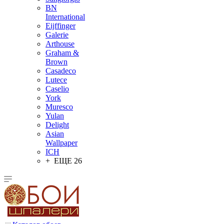
BN
International
Eijffinger
Galerie
Arthouse
Graham &
Brown
Casadeco
Lutece
Caselio
York
Muresco
Yulan
Delight
Asian
Wallpaper
ICH
+ ЕЩЕ 26