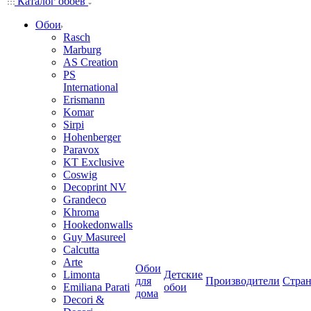
Каталог обоев
Обои
Rasch
Marburg
AS Creation
PS
International
Erismann
Komar
Sirpi
Hohenberger
Paravox
KT Exclusive
Coswig
Decoprint NV
Grandeco
Khroma
Hookedonwalls
Guy Masureel
Calcutta
Arte
Обои
Limonta
Детские
для
Производители
Стра
Emiliana Parati
обои
дома
Decori &