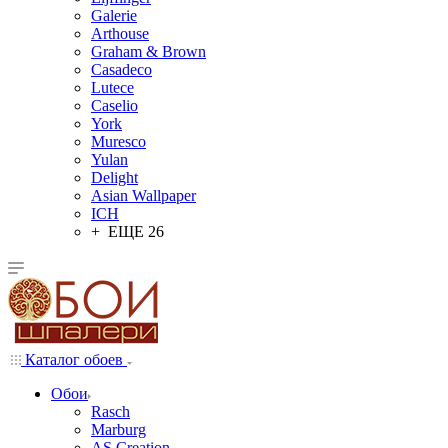
Galerie
Arthouse
Graham & Brown
Casadeco
Lutece
Caselio
York
Muresco
Yulan
Delight
Asian Wallpaper
ICH
+ ЕЩЕ 26
Каталог обоев
Обои
Rasch
Marburg
AS Creation