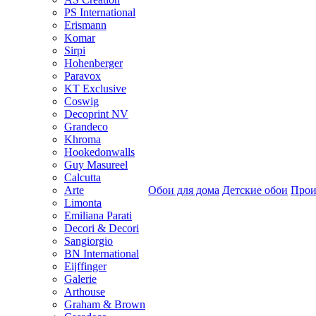
PS International
Erismann
Komar
Sirpi
Hohenberger
Paravox
KT Exclusive
Coswig
Decoprint NV
Grandeco
Khroma
Hookedonwalls
Guy Masureel
Calcutta
Arte
Обои для дома
Детские обои
Прои
Limonta
Emiliana Parati
Decori & Decori
Sangiorgio
BN International
Eijffinger
Galerie
Arthouse
Graham & Brown