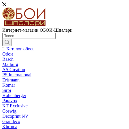
Интернет-магазин ОБОИ-Шпалери
Каталог обоев
Обои
Rasch
Marburg
AS Creation
PS International
Erismann
Komar
Sirpi
Hohenberger
Paravox
KT Exclusive
Coswig
Decoprint NV
Grandeco
Khroma