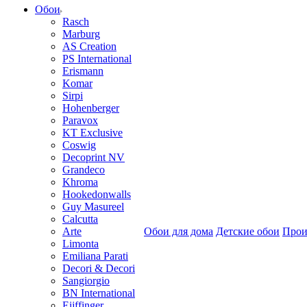
Обои
Rasch
Marburg
AS Creation
PS International
Erismann
Komar
Sirpi
Hohenberger
Paravox
KT Exclusive
Coswig
Decoprint NV
Grandeco
Khroma
Hookedonwalls
Guy Masureel
Calcutta
Arte
Обои для дома
Детские обои
Прои
Limonta
Emiliana Parati
Decori & Decori
Sangiorgio
BN International
Eijffinger