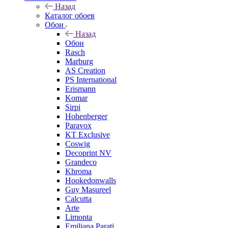
Назад
Каталог обоев
Обои
Назад
Обои
Rasch
Marburg
AS Creation
PS International
Erismann
Komar
Sirpi
Hohenberger
Paravox
KT Exclusive
Coswig
Decoprint NV
Grandeco
Khroma
Hookedonwalls
Guy Masureel
Calcutta
Arte
Limonta
Emiliana Parati