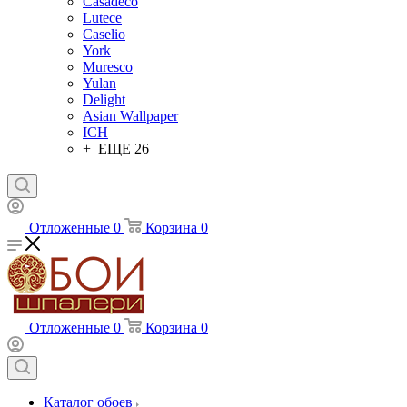
Casadeco
Lutece
Caselio
York
Muresco
Yulan
Delight
Asian Wallpaper
ICH
+ ЕЩЕ 26
Отложенные
0
Корзина
0
Отложенные
0
Корзина
0
Каталог обоев