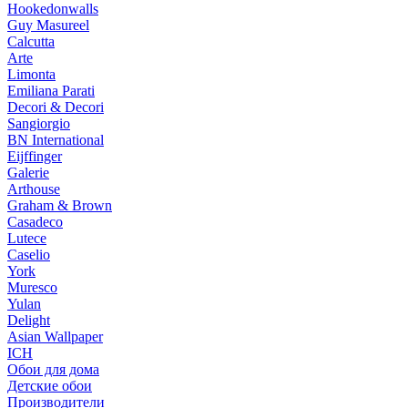
Hookedonwalls
Guy Masureel
Calcutta
Arte
Limonta
Emiliana Parati
Decori & Decori
Sangiorgio
BN International
Eijffinger
Galerie
Arthouse
Graham & Brown
Casadeco
Lutece
Caselio
York
Muresco
Yulan
Delight
Asian Wallpaper
ICH
Обои для дома
Детские обои
Производители