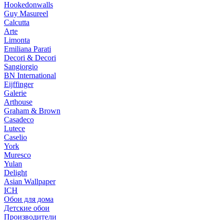
Hookedonwalls
Guy Masureel
Calcutta
Arte
Limonta
Emiliana Parati
Decori & Decori
Sangiorgio
BN International
Eijffinger
Galerie
Arthouse
Graham & Brown
Casadeco
Lutece
Caselio
York
Muresco
Yulan
Delight
Asian Wallpaper
ICH
Обои для дома
Детские обои
Производители