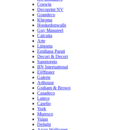
Coswig
Decoprint NV
Grandeco
Khroma
Hookedonwalls
Guy Masureel
Calcutta
Arte
Limonta
Emiliana Parati
Decori & Decori
Sangiorgio
BN International
Eijffinger
Galerie
Arthouse
Graham & Brown
Casadeco
Lutece
Caselio
York
Muresco
Yulan
Delight
Asian Wallpaper