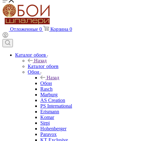
Отложенные
0
Корзина
0
Каталог обоев
Назад
Каталог обоев
Обои
Назад
Обои
Rasch
Marburg
AS Creation
PS International
Erismann
Komar
Sirpi
Hohenberger
Paravox
KT Exclusive