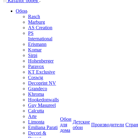
Каталог обоев
Обои
Rasch
Marburg
AS Creation
PS
International
Erismann
Komar
Sirpi
Hohenberger
Paravox
KT Exclusive
Coswig
Decoprint NV
Grandeco
Khroma
Hookedonwalls
Guy Masureel
Calcutta
Arte
Обои
Limonta
Детские
для
Производители
Стра
Emiliana Parati
обои
дома
Decori &