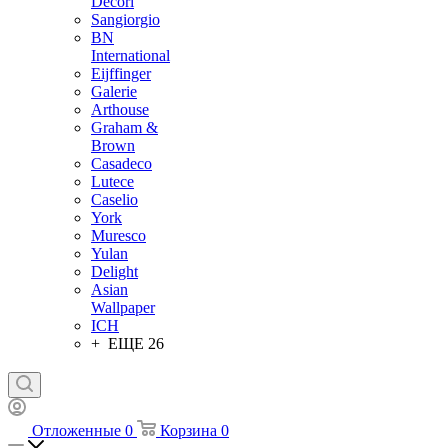
Decori
Sangiorgio
BN
International
Eijffinger
Galerie
Arthouse
Graham &
Brown
Casadeco
Lutece
Caselio
York
Muresco
Yulan
Delight
Asian
Wallpaper
ICH
+ ЕЩЕ 26
Отложенные
0
Корзина
0