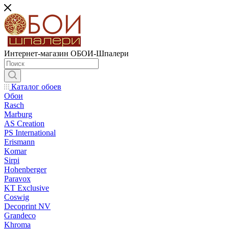
Интернет-магазин ОБОИ-Шпалери
Каталог обоев
Обои
Rasch
Marburg
AS Creation
PS International
Erismann
Komar
Sirpi
Hohenberger
Paravox
KT Exclusive
Coswig
Decoprint NV
Grandeco
Khroma