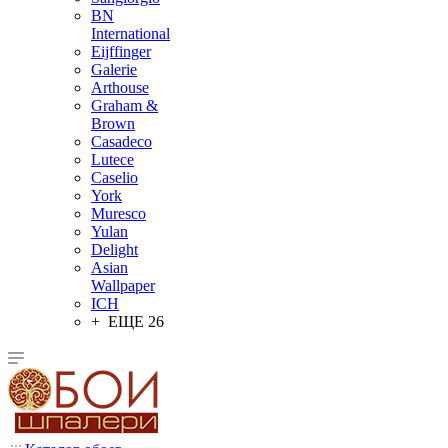
BN
International
Eijffinger
Galerie
Arthouse
Graham &
Brown
Casadeco
Lutece
Caselio
York
Muresco
Yulan
Delight
Asian
Wallpaper
ICH
+ ЕЩЕ 26