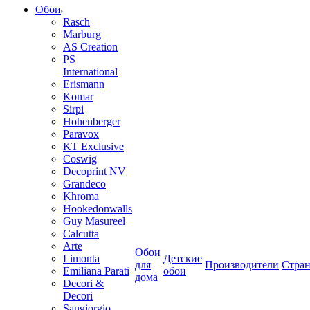
Обои
Rasch
Marburg
AS Creation
PS
International
Erismann
Komar
Sirpi
Hohenberger
Paravox
KT Exclusive
Coswig
Decoprint NV
Grandeco
Khroma
Hookedonwalls
Guy Masureel
Calcutta
Arte
Обои
Limonta
Детские
для
Производители
Стра
Emiliana Parati
обои
дома
Decori &
Decori
Sangiorgio