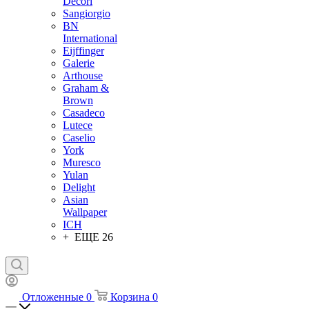
Decori
Sangiorgio
BN
International
Eijffinger
Galerie
Arthouse
Graham &
Brown
Casadeco
Lutece
Caselio
York
Muresco
Yulan
Delight
Asian
Wallpaper
ICH
+ ЕЩЕ 26
Отложенные
0
Корзина
0