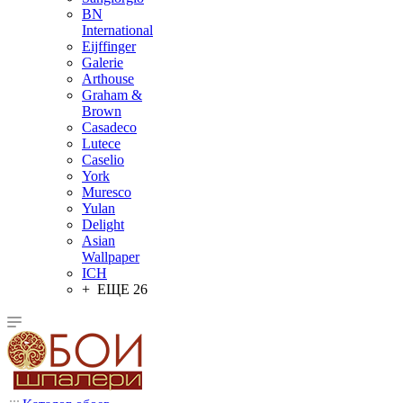
BN
International
Eijffinger
Galerie
Arthouse
Graham &
Brown
Casadeco
Lutece
Caselio
York
Muresco
Yulan
Delight
Asian
Wallpaper
ICH
+ ЕЩЕ 26