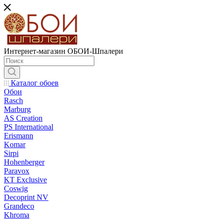
Интернет-магазин ОБОИ-Шпалери
Каталог обоев
Обои
Rasch
Marburg
AS Creation
PS International
Erismann
Komar
Sirpi
Hohenberger
Paravox
KT Exclusive
Coswig
Decoprint NV
Grandeco
Khroma