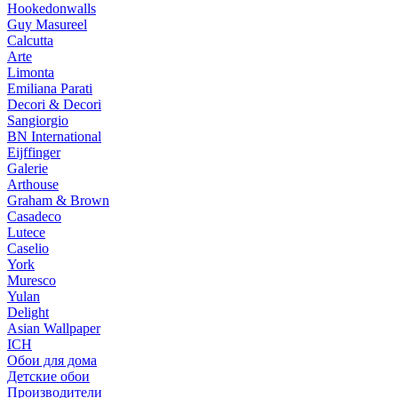
Hookedonwalls
Guy Masureel
Calcutta
Arte
Limonta
Emiliana Parati
Decori & Decori
Sangiorgio
BN International
Eijffinger
Galerie
Arthouse
Graham & Brown
Casadeco
Lutece
Caselio
York
Muresco
Yulan
Delight
Asian Wallpaper
ICH
Обои для дома
Детские обои
Производители