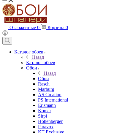
Отложенные
0
Корзина
0
Каталог обоев
Назад
Каталог обоев
Обои
Назад
Обои
Rasch
Marburg
AS Creation
PS International
Erismann
Komar
Sirpi
Hohenberger
Paravox
KT Exclusive