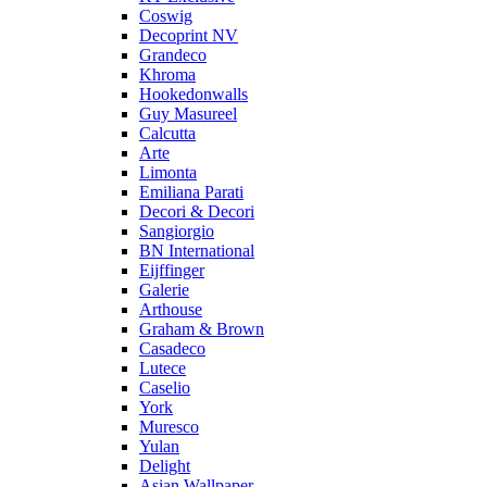
Coswig
Decoprint NV
Grandeco
Khroma
Hookedonwalls
Guy Masureel
Calcutta
Arte
Limonta
Emiliana Parati
Decori & Decori
Sangiorgio
BN International
Eijffinger
Galerie
Arthouse
Graham & Brown
Casadeco
Lutece
Caselio
York
Muresco
Yulan
Delight
Asian Wallpaper