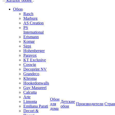
Каталог обоев
Обои
Rasch
Marburg
AS Creation
PS
International
Erismann
Komar
Sirpi
Hohenberger
Paravox
KT Exclusive
Coswig
Decoprint NV
Grandeco
Khroma
Hookedonwalls
Guy Masureel
Calcutta
Arte
Обои
Limonta
Детские
для
Производители
Стра
Emiliana Parati
обои
дома
Decori &