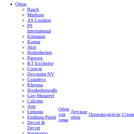
Обои
Rasch
Marburg
AS Creation
PS
International
Erismann
Komar
Sirpi
Hohenberger
Paravox
KT Exclusive
Coswig
Decoprint NV
Grandeco
Khroma
Hookedonwalls
Guy Masureel
Calcutta
Arte
Обои
Limonta
Детские
для
Производители
Стра
Emiliana Parati
обои
дома
Decori &
Decori
Sangiorgio