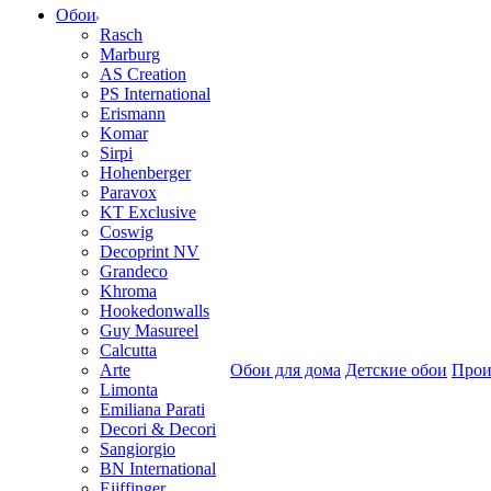
Обои
Rasch
Marburg
AS Creation
PS International
Erismann
Komar
Sirpi
Hohenberger
Paravox
KT Exclusive
Coswig
Decoprint NV
Grandeco
Khroma
Hookedonwalls
Guy Masureel
Calcutta
Arte
Обои для дома
Детские обои
Прои
Limonta
Emiliana Parati
Decori & Decori
Sangiorgio
BN International
Eijffinger