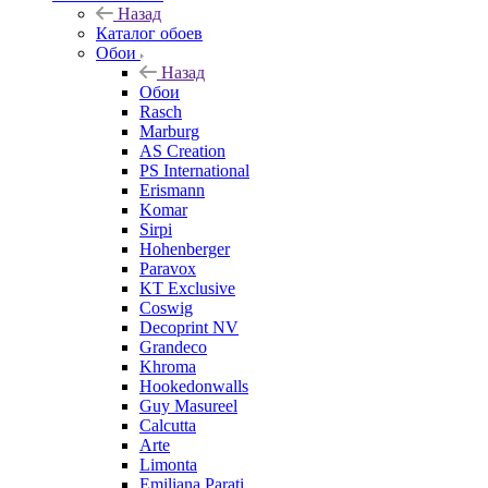
Назад
Каталог обоев
Обои
Назад
Обои
Rasch
Marburg
AS Creation
PS International
Erismann
Komar
Sirpi
Hohenberger
Paravox
KT Exclusive
Coswig
Decoprint NV
Grandeco
Khroma
Hookedonwalls
Guy Masureel
Calcutta
Arte
Limonta
Emiliana Parati