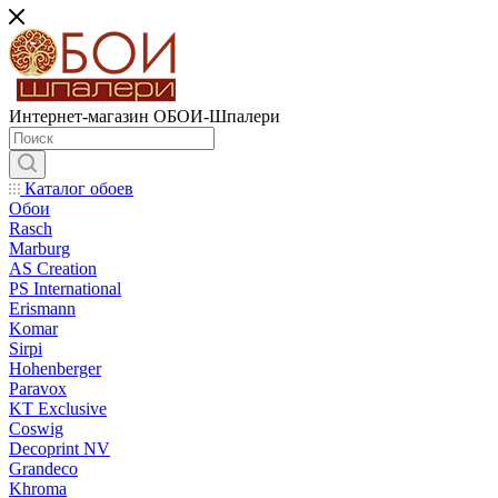
Интернет-магазин ОБОИ-Шпалери
Каталог обоев
Обои
Rasch
Marburg
AS Creation
PS International
Erismann
Komar
Sirpi
Hohenberger
Paravox
KT Exclusive
Coswig
Decoprint NV
Grandeco
Khroma