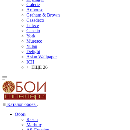
Galerie
Arthouse
Graham & Brown
Casadeco
Lutece
Caselio
York
Muresco
Yulan
Delight
Asian Wallpaper
ICH
+ ЕЩЕ 26
Каталог обоев
Обои
Rasch
Marburg
AS Creation