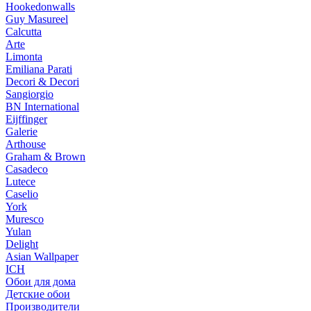
Hookedonwalls
Guy Masureel
Calcutta
Arte
Limonta
Emiliana Parati
Decori & Decori
Sangiorgio
BN International
Eijffinger
Galerie
Arthouse
Graham & Brown
Casadeco
Lutece
Caselio
York
Muresco
Yulan
Delight
Asian Wallpaper
ICH
Обои для дома
Детские обои
Производители