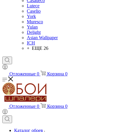
Casadeco
Lutece
Caselio
York
Muresco
Yulan
Delight
Asian Wallpaper
ICH
+ ЕЩЕ 26
Отложенные
0
Корзина
0
Отложенные
0
Корзина
0
Каталог обоев