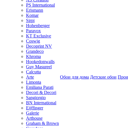
PS International
Erismann
Komar
Sirpi
Hohenberger
Paravox
KT Exclusive
Coswig
Decoprint NV
Grandeco
Khroma
Hookedonwalls
Guy Masureel
Calcutta
Arte
Обои для дома
Детские обои
Прои
Limonta
Emiliana Parati
Decori & Decori
Sangiorgio
BN International
Eijffinger
Galerie
Arthouse
Graham & Brown