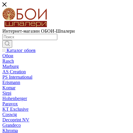
Интернет-магазин ОБОИ-Шпалери
Каталог обоев
Обои
Rasch
Marburg
AS Creation
PS International
Erismann
Komar
Sirpi
Hohenberger
Paravox
KT Exclusive
Coswig
Decoprint NV
Grandeco
Khroma