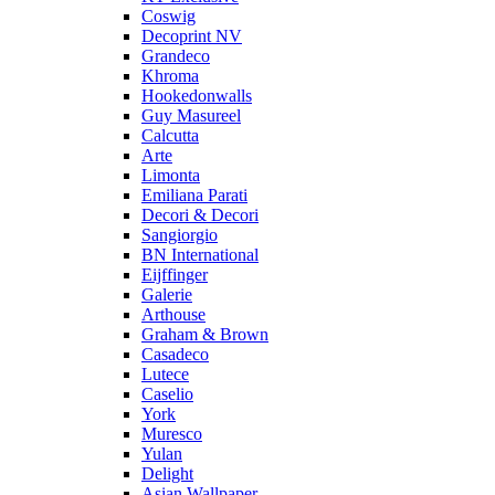
Coswig
Decoprint NV
Grandeco
Khroma
Hookedonwalls
Guy Masureel
Calcutta
Arte
Limonta
Emiliana Parati
Decori & Decori
Sangiorgio
BN International
Eijffinger
Galerie
Arthouse
Graham & Brown
Casadeco
Lutece
Caselio
York
Muresco
Yulan
Delight
Asian Wallpaper