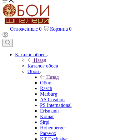
Отложенные
0
Корзина
0
Каталог обоев
Назад
Каталог обоев
Обои
Назад
Обои
Rasch
Marburg
AS Creation
PS International
Erismann
Komar
Sirpi
Hohenberger
Paravox
KT Exclusive