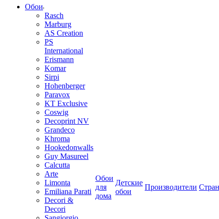
Обои
Rasch
Marburg
AS Creation
PS
International
Erismann
Komar
Sirpi
Hohenberger
Paravox
KT Exclusive
Coswig
Decoprint NV
Grandeco
Khroma
Hookedonwalls
Guy Masureel
Calcutta
Arte
Обои
Limonta
Детские
для
Производители
Стра
Emiliana Parati
обои
дома
Decori &
Decori
Sangiorgio