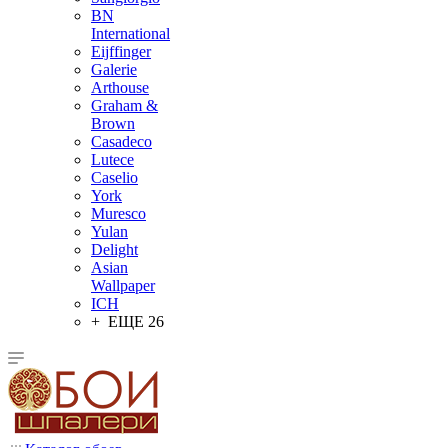
BN
International
Eijffinger
Galerie
Arthouse
Graham &
Brown
Casadeco
Lutece
Caselio
York
Muresco
Yulan
Delight
Asian
Wallpaper
ICH
+ ЕЩЕ 26