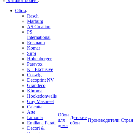
Каталог обоев
Обои
Rasch
Marburg
AS Creation
PS
International
Erismann
Komar
Sirpi
Hohenberger
Paravox
KT Exclusive
Coswig
Decoprint NV
Grandeco
Khroma
Hookedonwalls
Guy Masureel
Calcutta
Arte
Обои
Limonta
Детские
для
Производители
Стра
Emiliana Parati
обои
дома
Decori &