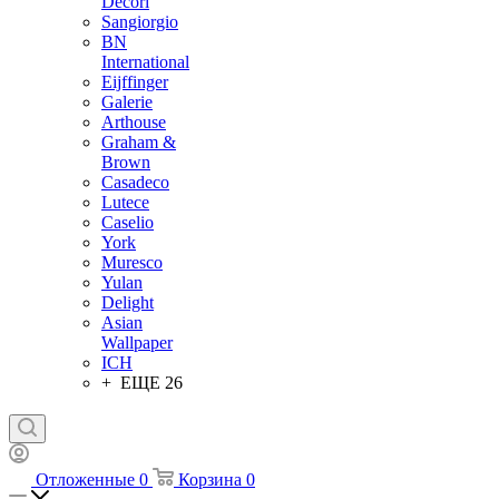
Decori
Sangiorgio
BN
International
Eijffinger
Galerie
Arthouse
Graham &
Brown
Casadeco
Lutece
Caselio
York
Muresco
Yulan
Delight
Asian
Wallpaper
ICH
+ ЕЩЕ 26
Отложенные
0
Корзина
0