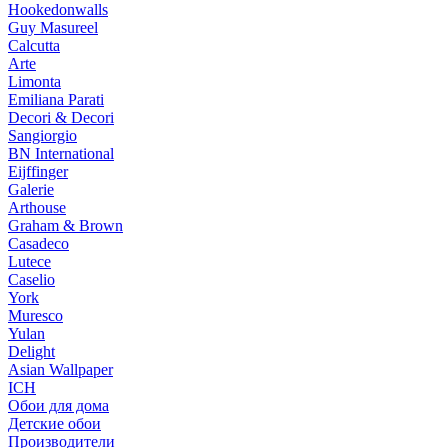
Hookedonwalls
Guy Masureel
Calcutta
Arte
Limonta
Emiliana Parati
Decori & Decori
Sangiorgio
BN International
Eijffinger
Galerie
Arthouse
Graham & Brown
Casadeco
Lutece
Caselio
York
Muresco
Yulan
Delight
Asian Wallpaper
ICH
Обои для дома
Детские обои
Производители