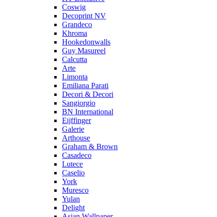
Coswig
Decoprint NV
Grandeco
Khroma
Hookedonwalls
Guy Masureel
Calcutta
Arte
Limonta
Emiliana Parati
Decori & Decori
Sangiorgio
BN International
Eijffinger
Galerie
Arthouse
Graham & Brown
Casadeco
Lutece
Caselio
York
Muresco
Yulan
Delight
Asian Wallpaper