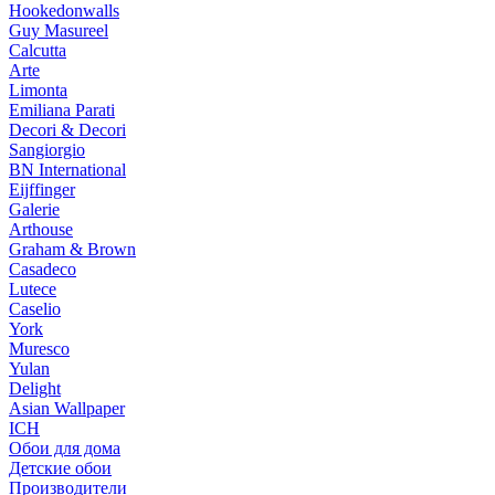
Hookedonwalls
Guy Masureel
Calcutta
Arte
Limonta
Emiliana Parati
Decori & Decori
Sangiorgio
BN International
Eijffinger
Galerie
Arthouse
Graham & Brown
Casadeco
Lutece
Caselio
York
Muresco
Yulan
Delight
Asian Wallpaper
ICH
Обои для дома
Детские обои
Производители