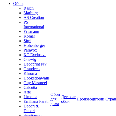
Обои
Rasch
Marburg
AS Creation
PS
International
Erismann
Komar
Sirpi
Hohenberger
Paravox
KT Exclusive
Coswig
Decoprint NV
Grandeco
Khroma
Hookedonwalls
Guy Masureel
Calcutta
Arte
Обои
Limonta
Детские
для
Производители
Стра
Emiliana Parati
обои
дома
Decori &
Decori
Sangiorgio