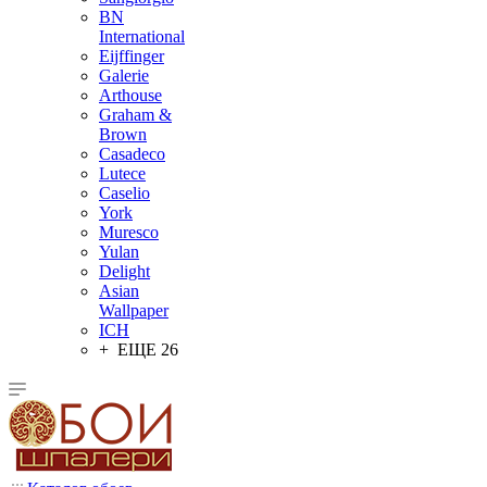
BN
International
Eijffinger
Galerie
Arthouse
Graham &
Brown
Casadeco
Lutece
Caselio
York
Muresco
Yulan
Delight
Asian
Wallpaper
ICH
+ ЕЩЕ 26