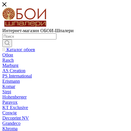
Интернет-магазин ОБОИ-Шпалери
Каталог обоев
Обои
Rasch
Marburg
AS Creation
PS International
Erismann
Komar
Sirpi
Hohenberger
Paravox
KT Exclusive
Coswig
Decoprint NV
Grandeco
Khroma