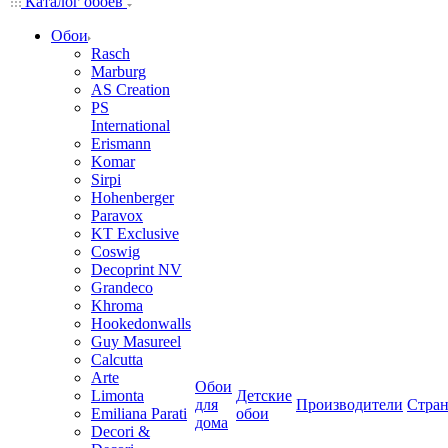
Каталог обоев
Обои
Rasch
Marburg
AS Creation
PS
International
Erismann
Komar
Sirpi
Hohenberger
Paravox
KT Exclusive
Coswig
Decoprint NV
Grandeco
Khroma
Hookedonwalls
Guy Masureel
Calcutta
Arte
Обои
Limonta
Детские
для
Производители
Стра
Emiliana Parati
обои
дома
Decori &