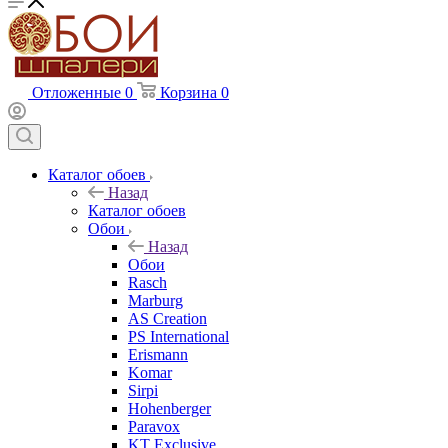
Отложенные
0
Корзина
0
Каталог обоев
Назад
Каталог обоев
Обои
Назад
Обои
Rasch
Marburg
AS Creation
PS International
Erismann
Komar
Sirpi
Hohenberger
Paravox
KT Exclusive