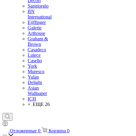
Decori
Sangiorgio
BN
International
Eijffinger
Galerie
Arthouse
Graham &
Brown
Casadeco
Lutece
Caselio
York
Muresco
Yulan
Delight
Asian
Wallpaper
ICH
+ ЕЩЕ 26
Отложенные
0
Корзина
0