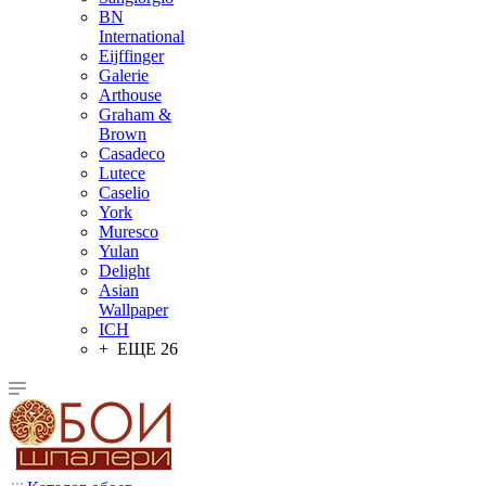
BN
International
Eijffinger
Galerie
Arthouse
Graham &
Brown
Casadeco
Lutece
Caselio
York
Muresco
Yulan
Delight
Asian
Wallpaper
ICH
+ ЕЩЕ 26