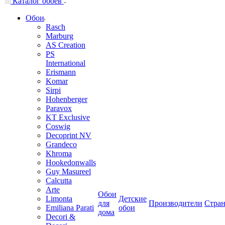
Каталог обоев
Обои
Rasch
Marburg
AS Creation
PS
International
Erismann
Komar
Sirpi
Hohenberger
Paravox
KT Exclusive
Coswig
Decoprint NV
Grandeco
Khroma
Hookedonwalls
Guy Masureel
Calcutta
Arte
Обои
Limonta
Детские
для
Производители
Стра
Emiliana Parati
обои
дома
Decori &