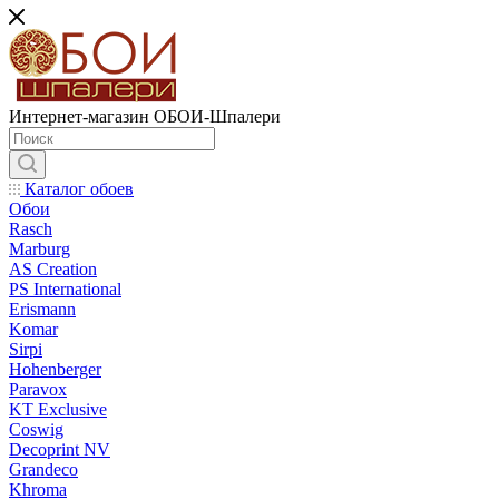
Интернет-магазин ОБОИ-Шпалери
Каталог обоев
Обои
Rasch
Marburg
AS Creation
PS International
Erismann
Komar
Sirpi
Hohenberger
Paravox
KT Exclusive
Coswig
Decoprint NV
Grandeco
Khroma