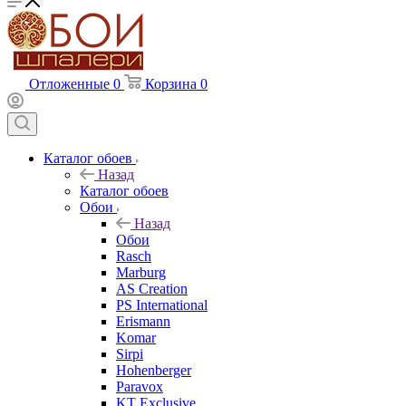
Отложенные
0
Корзина
0
Каталог обоев
Назад
Каталог обоев
Обои
Назад
Обои
Rasch
Marburg
AS Creation
PS International
Erismann
Komar
Sirpi
Hohenberger
Paravox
KT Exclusive