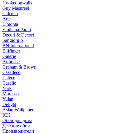
Hookedonwalls
Guy Masureel
Calcutta
Arte
Limonta
Emiliana Parati
Decori & Decori
Sangiorgio
BN International
Eijffinger
Galerie
Arthouse
Graham & Brown
Casadeco
Lutece
Caselio
York
Muresco
Yulan
Delight
Asian Wallpaper
ICH
Обои для дома
Детские обои
Производители