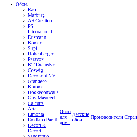
Обои
Rasch
Marburg
AS Creation
PS
International
Erismann
Komar
Sirpi
Hohenberger
Paravox
KT Exclusive
Coswig
Decoprint NV
Grandeco
Khroma
Hookedonwalls
Guy Masureel
Calcutta
Arte
Обои
Limonta
Детские
для
Производители
Стра
Emiliana Parati
обои
дома
Decori &
Decori
Sangiorgio