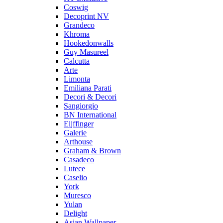
Coswig
Decoprint NV
Grandeco
Khroma
Hookedonwalls
Guy Masureel
Calcutta
Arte
Limonta
Emiliana Parati
Decori & Decori
Sangiorgio
BN International
Eijffinger
Galerie
Arthouse
Graham & Brown
Casadeco
Lutece
Caselio
York
Muresco
Yulan
Delight
Asian Wallpaper