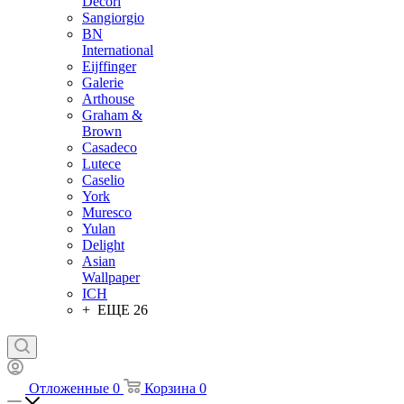
Decori
Sangiorgio
BN
International
Eijffinger
Galerie
Arthouse
Graham &
Brown
Casadeco
Lutece
Caselio
York
Muresco
Yulan
Delight
Asian
Wallpaper
ICH
+ ЕЩЕ 26
Отложенные
0
Корзина
0