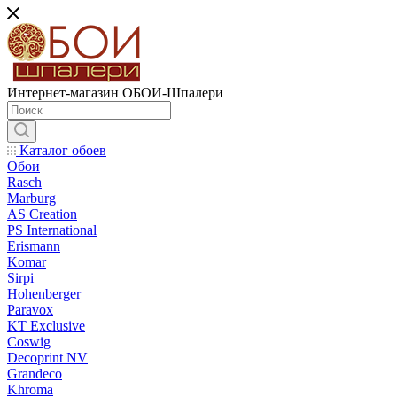
Интернет-магазин ОБОИ-Шпалери
Каталог обоев
Обои
Rasch
Marburg
AS Creation
PS International
Erismann
Komar
Sirpi
Hohenberger
Paravox
KT Exclusive
Coswig
Decoprint NV
Grandeco
Khroma