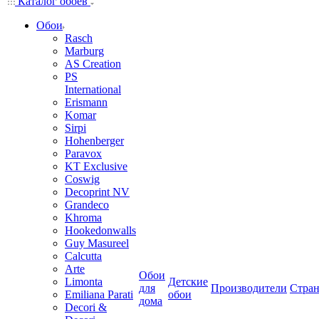
Каталог обоев
Обои
Rasch
Marburg
AS Creation
PS
International
Erismann
Komar
Sirpi
Hohenberger
Paravox
KT Exclusive
Coswig
Decoprint NV
Grandeco
Khroma
Hookedonwalls
Guy Masureel
Calcutta
Arte
Обои
Limonta
Детские
для
Производители
Стра
Emiliana Parati
обои
дома
Decori &