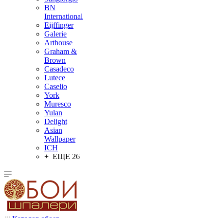
BN
International
Eijffinger
Galerie
Arthouse
Graham &
Brown
Casadeco
Lutece
Caselio
York
Muresco
Yulan
Delight
Asian
Wallpaper
ICH
+ ЕЩЕ 26