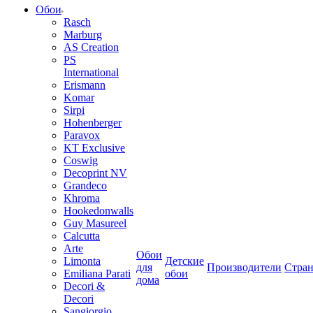
Обои
Rasch
Marburg
AS Creation
PS
International
Erismann
Komar
Sirpi
Hohenberger
Paravox
KT Exclusive
Coswig
Decoprint NV
Grandeco
Khroma
Hookedonwalls
Guy Masureel
Calcutta
Arte
Обои
Limonta
Детские
для
Производители
Стра
Emiliana Parati
обои
дома
Decori &
Decori
Sangiorgio