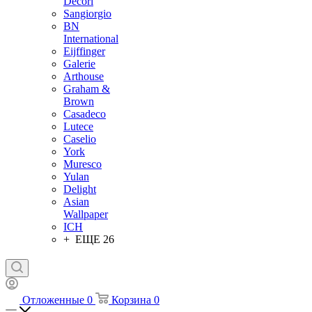
Decori
Sangiorgio
BN
International
Eijffinger
Galerie
Arthouse
Graham &
Brown
Casadeco
Lutece
Caselio
York
Muresco
Yulan
Delight
Asian
Wallpaper
ICH
+ ЕЩЕ 26
Отложенные
0
Корзина
0