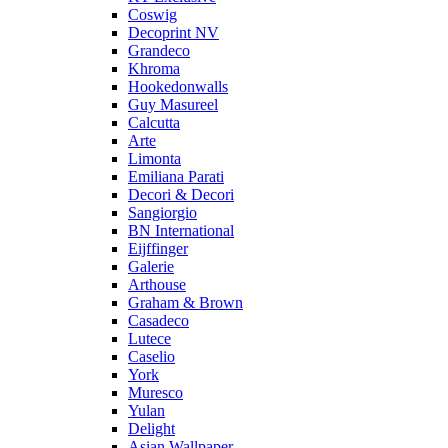
Coswig
Decoprint NV
Grandeco
Khroma
Hookedonwalls
Guy Masureel
Calcutta
Arte
Limonta
Emiliana Parati
Decori & Decori
Sangiorgio
BN International
Eijffinger
Galerie
Arthouse
Graham & Brown
Casadeco
Lutece
Caselio
York
Muresco
Yulan
Delight
Asian Wallpaper