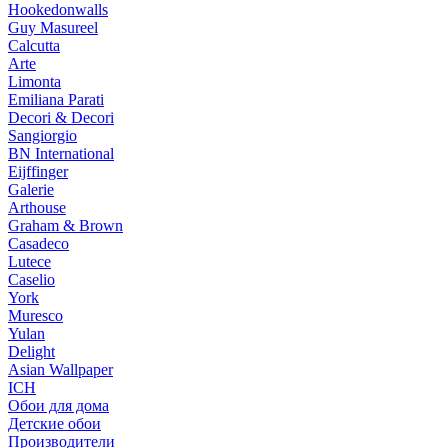
Hookedonwalls
Guy Masureel
Calcutta
Arte
Limonta
Emiliana Parati
Decori & Decori
Sangiorgio
BN International
Eijffinger
Galerie
Arthouse
Graham & Brown
Casadeco
Lutece
Caselio
York
Muresco
Yulan
Delight
Asian Wallpaper
ICH
Обои для дома
Детские обои
Производители