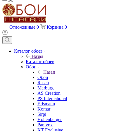
Отложенные
0
Корзина
0
Каталог обоев
Назад
Каталог обоев
Обои
Назад
Обои
Rasch
Marburg
AS Creation
PS International
Erismann
Komar
Sirpi
Hohenberger
Paravox
KT Exclusive