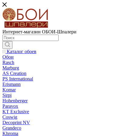
Интернет-магазин ОБОИ-Шпалери
Каталог обоев
Обои
Rasch
Marburg
AS Creation
PS International
Erismann
Komar
Sirpi
Hohenberger
Paravox
KT Exclusive
Coswig
Decoprint NV
Grandeco
Khroma