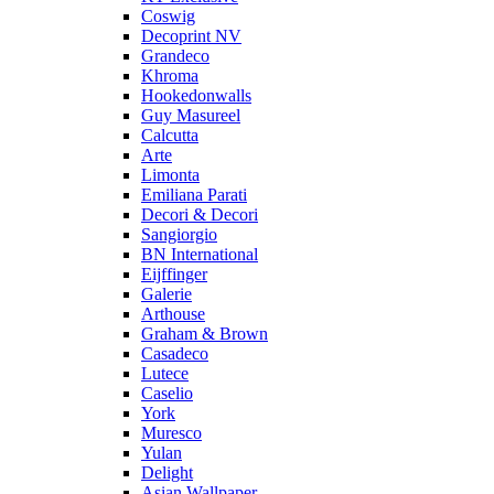
Coswig
Decoprint NV
Grandeco
Khroma
Hookedonwalls
Guy Masureel
Calcutta
Arte
Limonta
Emiliana Parati
Decori & Decori
Sangiorgio
BN International
Eijffinger
Galerie
Arthouse
Graham & Brown
Casadeco
Lutece
Caselio
York
Muresco
Yulan
Delight
Asian Wallpaper