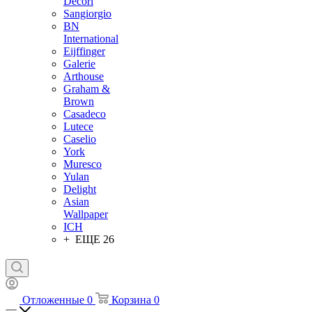
Decori
Sangiorgio
BN
International
Eijffinger
Galerie
Arthouse
Graham &
Brown
Casadeco
Lutece
Caselio
York
Muresco
Yulan
Delight
Asian
Wallpaper
ICH
+ ЕЩЕ 26
Отложенные
0
Корзина
0