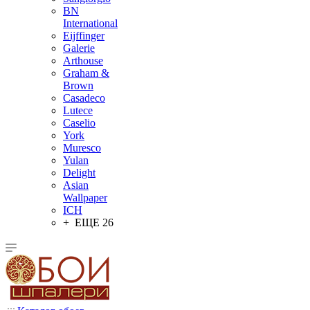
BN
International
Eijffinger
Galerie
Arthouse
Graham &
Brown
Casadeco
Lutece
Caselio
York
Muresco
Yulan
Delight
Asian
Wallpaper
ICH
+ ЕЩЕ 26