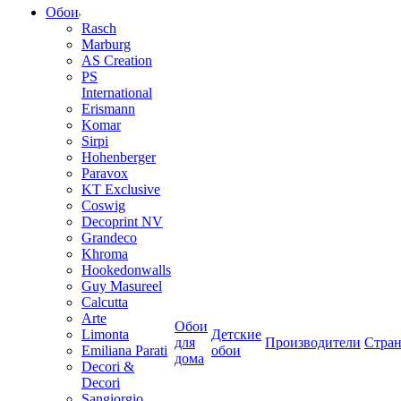
Обои
Rasch
Marburg
AS Creation
PS
International
Erismann
Komar
Sirpi
Hohenberger
Paravox
KT Exclusive
Coswig
Decoprint NV
Grandeco
Khroma
Hookedonwalls
Guy Masureel
Calcutta
Arte
Обои
Limonta
Детские
для
Производители
Стра
Emiliana Parati
обои
дома
Decori &
Decori
Sangiorgio