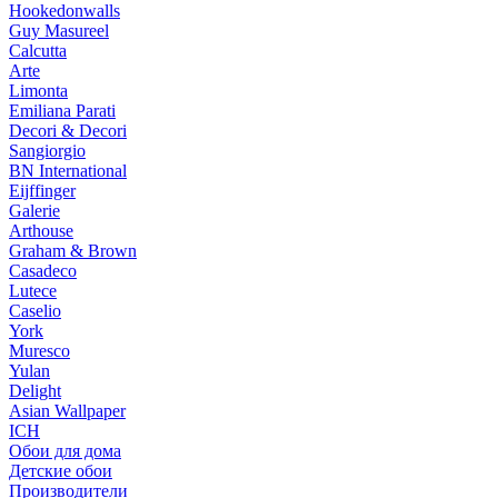
Hookedonwalls
Guy Masureel
Calcutta
Arte
Limonta
Emiliana Parati
Decori & Decori
Sangiorgio
BN International
Eijffinger
Galerie
Arthouse
Graham & Brown
Casadeco
Lutece
Caselio
York
Muresco
Yulan
Delight
Asian Wallpaper
ICH
Обои для дома
Детские обои
Производители