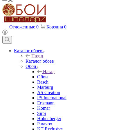
Отложенные
0
Корзина
0
Каталог обоев
Назад
Каталог обоев
Обои
Назад
Обои
Rasch
Marburg
AS Creation
PS International
Erismann
Komar
Sirpi
Hohenberger
Paravox
KT Exclusive