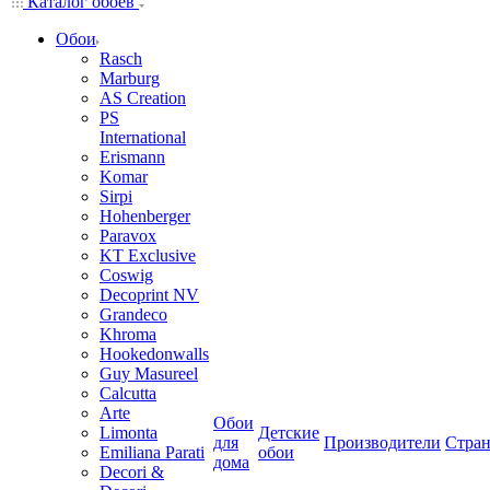
Каталог обоев
Обои
Rasch
Marburg
AS Creation
PS
International
Erismann
Komar
Sirpi
Hohenberger
Paravox
KT Exclusive
Coswig
Decoprint NV
Grandeco
Khroma
Hookedonwalls
Guy Masureel
Calcutta
Arte
Обои
Limonta
Детские
для
Производители
Стра
Emiliana Parati
обои
дома
Decori &