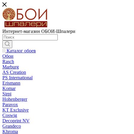
Интернет-магазин ОБОИ-Шпалери
Каталог обоев
Обои
Rasch
Marburg
AS Creation
PS International
Erismann
Komar
Sirpi
Hohenberger
Paravox
KT Exclusive
Coswig
Decoprint NV
Grandeco
Khroma