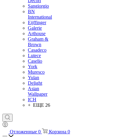
Decori
Sangiorgio
BN
International
Eijffinger
Galerie
Arthouse
Graham &
Brown
Casadeco
Lutece
Caselio
York
Muresco
Yulan
Delight
Asian
Wallpaper
ICH
+ ЕЩЕ 26
Отложенные
0
Корзина
0