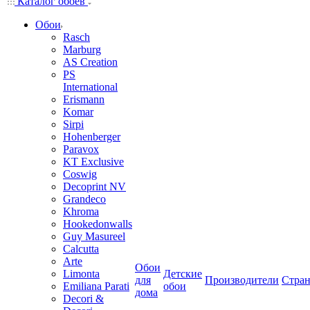
Каталог обоев
Обои
Rasch
Marburg
AS Creation
PS
International
Erismann
Komar
Sirpi
Hohenberger
Paravox
KT Exclusive
Coswig
Decoprint NV
Grandeco
Khroma
Hookedonwalls
Guy Masureel
Calcutta
Arte
Обои
Limonta
Детские
для
Производители
Стра
Emiliana Parati
обои
дома
Decori &