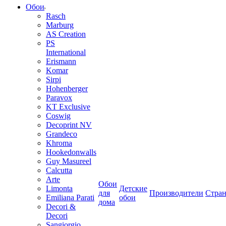
Обои
Rasch
Marburg
AS Creation
PS
International
Erismann
Komar
Sirpi
Hohenberger
Paravox
KT Exclusive
Coswig
Decoprint NV
Grandeco
Khroma
Hookedonwalls
Guy Masureel
Calcutta
Arte
Обои
Limonta
Детские
для
Производители
Стра
Emiliana Parati
обои
дома
Decori &
Decori
Sangiorgio