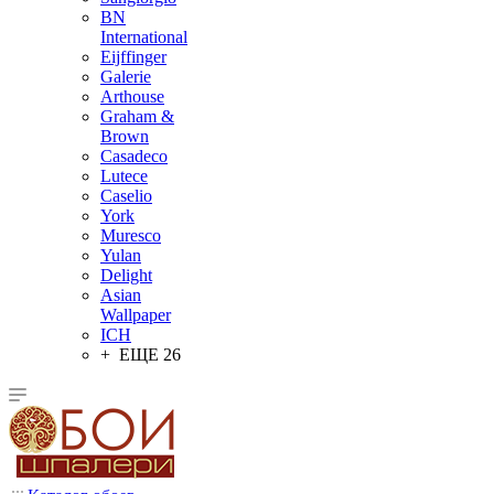
BN
International
Eijffinger
Galerie
Arthouse
Graham &
Brown
Casadeco
Lutece
Caselio
York
Muresco
Yulan
Delight
Asian
Wallpaper
ICH
+ ЕЩЕ 26