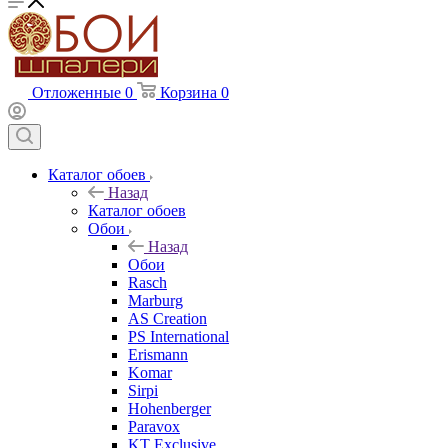
Отложенные
0
Корзина
0
Каталог обоев
Назад
Каталог обоев
Обои
Назад
Обои
Rasch
Marburg
AS Creation
PS International
Erismann
Komar
Sirpi
Hohenberger
Paravox
KT Exclusive