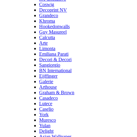
Coswig
Decoprint NV
Grandeco
Khroma
Hookedonwalls
Guy Masureel
Calcutta
Arte
Limonta
Emiliana Parati
Decori & Decori
Sangiorgio
BN International
Eijffinger
Galerie
Arthouse
Graham & Brown
Casadeco
Lutece
Caselio
York
Muresco
Yulan
Delight
Asian Wallpaper