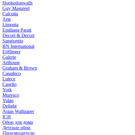
Hookedonwalls
Guy Masureel
Calcutta
Arte
Limonta
Emiliana Parati
Decori & Decori
Sangiorgio
BN International
Eijffinger
Galerie
Arthouse
Graham & Brown
Casadeco
Lutece
Caselio
York
Muresco
Yulan
Delight
Asian Wallpaper
ICH
Обои для дома
Детские обои
Производители