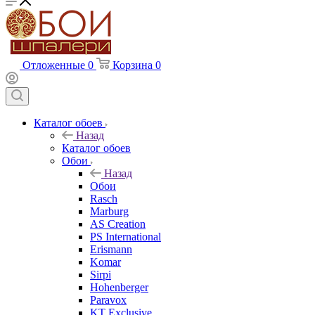
Отложенные
0
Корзина
0
Каталог обоев
Назад
Каталог обоев
Обои
Назад
Обои
Rasch
Marburg
AS Creation
PS International
Erismann
Komar
Sirpi
Hohenberger
Paravox
KT Exclusive