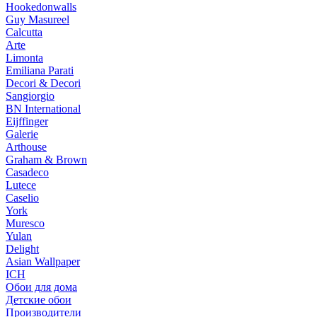
Hookedonwalls
Guy Masureel
Calcutta
Arte
Limonta
Emiliana Parati
Decori & Decori
Sangiorgio
BN International
Eijffinger
Galerie
Arthouse
Graham & Brown
Casadeco
Lutece
Caselio
York
Muresco
Yulan
Delight
Asian Wallpaper
ICH
Обои для дома
Детские обои
Производители