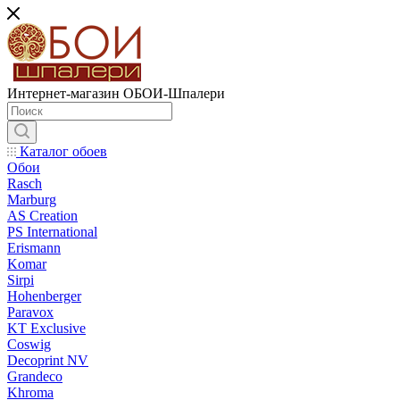
Интернет-магазин ОБОИ-Шпалери
Каталог обоев
Обои
Rasch
Marburg
AS Creation
PS International
Erismann
Komar
Sirpi
Hohenberger
Paravox
KT Exclusive
Coswig
Decoprint NV
Grandeco
Khroma