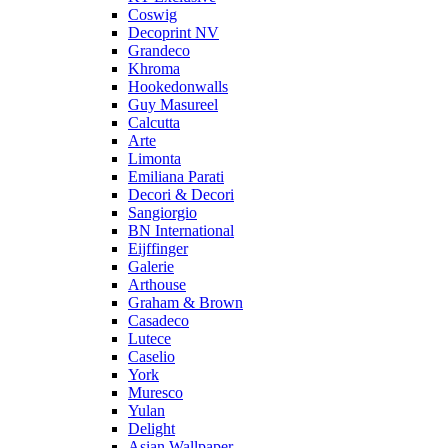
Coswig
Decoprint NV
Grandeco
Khroma
Hookedonwalls
Guy Masureel
Calcutta
Arte
Limonta
Emiliana Parati
Decori & Decori
Sangiorgio
BN International
Eijffinger
Galerie
Arthouse
Graham & Brown
Casadeco
Lutece
Caselio
York
Muresco
Yulan
Delight
Asian Wallpaper