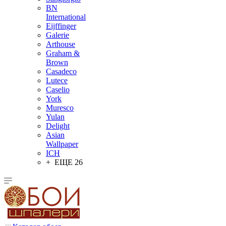
BN
International
Eijffinger
Galerie
Arthouse
Graham &
Brown
Casadeco
Lutece
Caselio
York
Muresco
Yulan
Delight
Asian
Wallpaper
ICH
+ ЕЩЕ 26