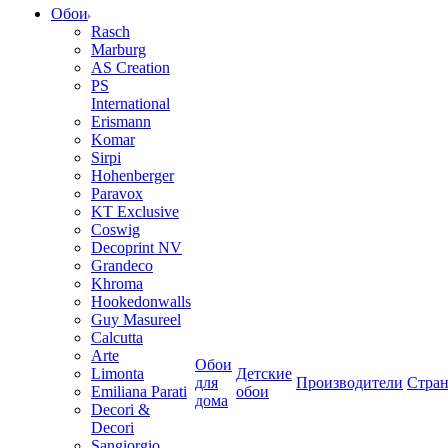
Обои
Rasch
Marburg
AS Creation
PS
International
Erismann
Komar
Sirpi
Hohenberger
Paravox
KT Exclusive
Coswig
Decoprint NV
Grandeco
Khroma
Hookedonwalls
Guy Masureel
Calcutta
Arte
Обои
Limonta
Детские
для
Производители
Стра
Emiliana Parati
обои
дома
Decori &
Decori
Sangiorgio