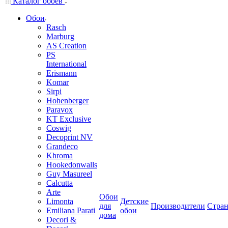
Каталог обоев
Обои
Rasch
Marburg
AS Creation
PS
International
Erismann
Komar
Sirpi
Hohenberger
Paravox
KT Exclusive
Coswig
Decoprint NV
Grandeco
Khroma
Hookedonwalls
Guy Masureel
Calcutta
Arte
Обои
Limonta
Детские
для
Производители
Стра
Emiliana Parati
обои
дома
Decori &