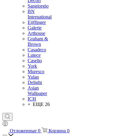
Decori
Sangiorgio
BN
International
Eijffinger
Galerie
Arthouse
Graham &
Brown
Casadeco
Lutece
Caselio
York
Muresco
Yulan
Delight
Asian
Wallpaper
ICH
+ ЕЩЕ 26
Отложенные
0
Корзина
0