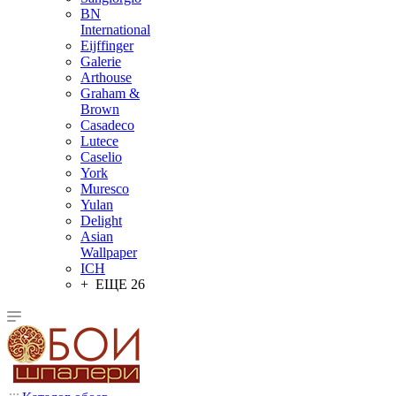
BN
International
Eijffinger
Galerie
Arthouse
Graham &
Brown
Casadeco
Lutece
Caselio
York
Muresco
Yulan
Delight
Asian
Wallpaper
ICH
+ ЕЩЕ 26