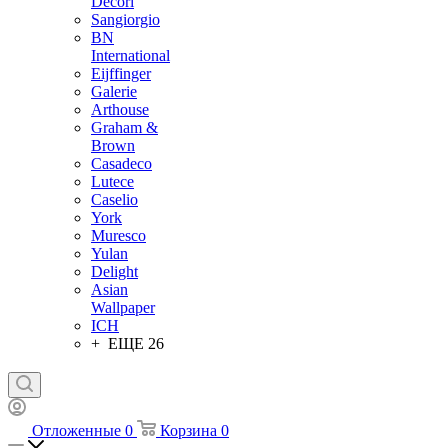
Decori
Sangiorgio
BN
International
Eijffinger
Galerie
Arthouse
Graham &
Brown
Casadeco
Lutece
Caselio
York
Muresco
Yulan
Delight
Asian
Wallpaper
ICH
+ ЕЩЕ 26
Отложенные
0
Корзина
0