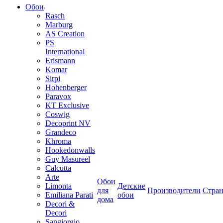
Обои
Rasch
Marburg
AS Creation
PS
International
Erismann
Komar
Sirpi
Hohenberger
Paravox
KT Exclusive
Coswig
Decoprint NV
Grandeco
Khroma
Hookedonwalls
Guy Masureel
Calcutta
Arte
Обои
Limonta
Детские
для
Производители
Стра
Emiliana Parati
обои
дома
Decori &
Decori
Sangiorgio