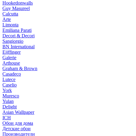
Hookedonwalls
Guy Masureel
Calcutta
Arte
Limonta
Emiliana Parati
Decori & Decori
Sangiorgio
BN International
Eijffinger
Galerie
Arthouse
Graham & Brown
Casadeco
Lutece
Caselio
York
Muresco
Yulan
Delight
Asian Wallpaper
ICH
Обои для дома
Детские обои
Производители