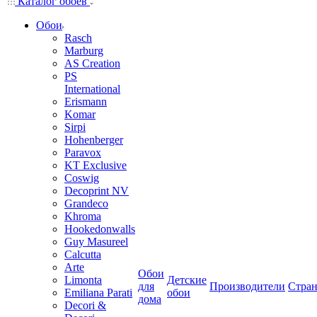
Каталог обоев
Обои
Rasch
Marburg
AS Creation
PS
International
Erismann
Komar
Sirpi
Hohenberger
Paravox
KT Exclusive
Coswig
Decoprint NV
Grandeco
Khroma
Hookedonwalls
Guy Masureel
Calcutta
Arte
Обои
Limonta
Детские
для
Производители
Стра
Emiliana Parati
обои
дома
Decori &