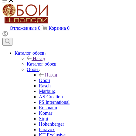
Отложенные
0
Корзина
0
Каталог обоев
Назад
Каталог обоев
Обои
Назад
Обои
Rasch
Marburg
AS Creation
PS International
Erismann
Komar
Sirpi
Hohenberger
Paravox
KT Exclusive