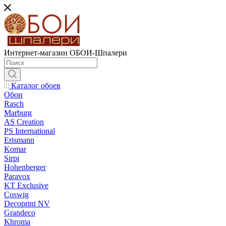
Интернет-магазин ОБОИ-Шпалери
Каталог обоев
Обои
Rasch
Marburg
AS Creation
PS International
Erismann
Komar
Sirpi
Hohenberger
Paravox
KT Exclusive
Coswig
Decoprint NV
Grandeco
Khroma