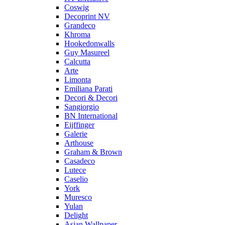
Coswig
Decoprint NV
Grandeco
Khroma
Hookedonwalls
Guy Masureel
Calcutta
Arte
Limonta
Emiliana Parati
Decori & Decori
Sangiorgio
BN International
Eijffinger
Galerie
Arthouse
Graham & Brown
Casadeco
Lutece
Caselio
York
Muresco
Yulan
Delight
Asian Wallpaper