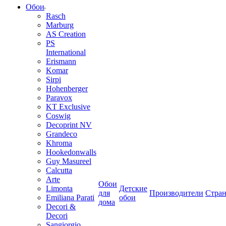
Обои
Rasch
Marburg
AS Creation
PS
International
Erismann
Komar
Sirpi
Hohenberger
Paravox
KT Exclusive
Coswig
Decoprint NV
Grandeco
Khroma
Hookedonwalls
Guy Masureel
Calcutta
Arte
Обои
Limonta
Детские
для
Производители
Стра
Emiliana Parati
обои
дома
Decori &
Decori
Sangiorgio