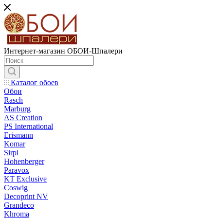
Интернет-магазин ОБОИ-Шпалери
Каталог обоев
Обои
Rasch
Marburg
AS Creation
PS International
Erismann
Komar
Sirpi
Hohenberger
Paravox
KT Exclusive
Coswig
Decoprint NV
Grandeco
Khroma