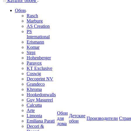
Каталог обоев
Обои
Rasch
Marburg
AS Creation
PS
International
Erismann
Komar
Sirpi
Hohenberger
Paravox
KT Exclusive
Coswig
Decoprint NV
Grandeco
Khroma
Hookedonwalls
Guy Masureel
Calcutta
Arte
Обои
Limonta
Детские
для
Производители
Стра
Emiliana Parati
обои
дома
Decori &