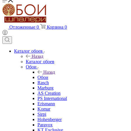
Отложенные
0
Корзина
0
Каталог обоев
Назад
Каталог обоев
Обои
Назад
Обои
Rasch
Marburg
AS Creation
PS International
Erismann
Komar
Sirpi
Hohenberger
Paravox
KT Exclusive