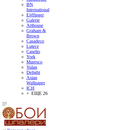
BN
International
Eijffinger
Galerie
Arthouse
Graham &
Brown
Casadeco
Lutece
Caselio
York
Muresco
Yulan
Delight
Asian
Wallpaper
ICH
+ ЕЩЕ 26