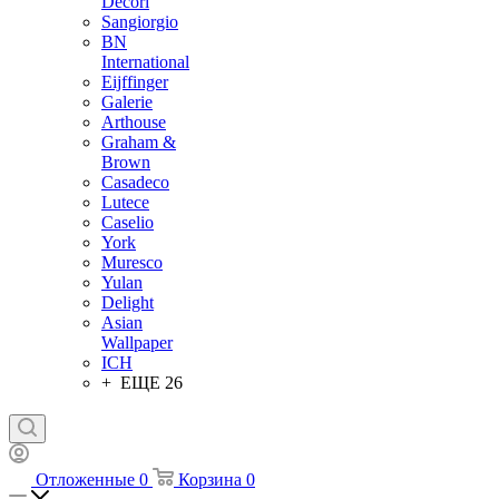
Decori
Sangiorgio
BN
International
Eijffinger
Galerie
Arthouse
Graham &
Brown
Casadeco
Lutece
Caselio
York
Muresco
Yulan
Delight
Asian
Wallpaper
ICH
+ ЕЩЕ 26
Отложенные
0
Корзина
0