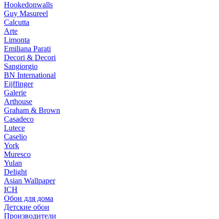
Hookedonwalls
Guy Masureel
Calcutta
Arte
Limonta
Emiliana Parati
Decori & Decori
Sangiorgio
BN International
Eijffinger
Galerie
Arthouse
Graham & Brown
Casadeco
Lutece
Caselio
York
Muresco
Yulan
Delight
Asian Wallpaper
ICH
Обои для дома
Детские обои
Производители