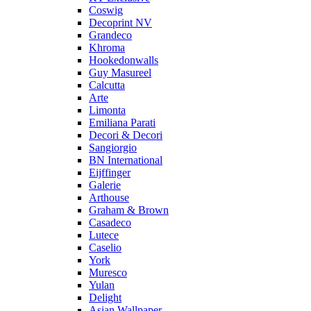
Coswig
Decoprint NV
Grandeco
Khroma
Hookedonwalls
Guy Masureel
Calcutta
Arte
Limonta
Emiliana Parati
Decori & Decori
Sangiorgio
BN International
Eijffinger
Galerie
Arthouse
Graham & Brown
Casadeco
Lutece
Caselio
York
Muresco
Yulan
Delight
Asian Wallpaper