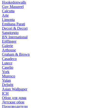
Hookedonwalls
Guy Masureel
Calcutta
Arte
Limonta
Emiliana Parati
Decori & Decori
Sangiorgio
BN International
Eijffinger
Galerie
Arthouse
Graham & Brown
Casadeco
Lutece
Caselio
York
Muresco
Yulan
Delight
Asian Wallpaper
ICH
Обои для дома
Детские обои
Производители