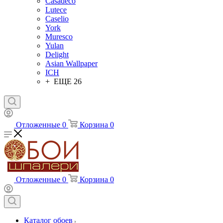
Casadeco
Lutece
Caselio
York
Muresco
Yulan
Delight
Asian Wallpaper
ICH
+ ЕЩЕ 26
Отложенные
0
Корзина
0
Отложенные
0
Корзина
0
Каталог обоев