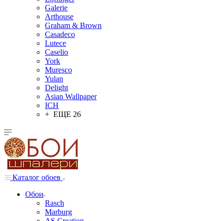
Galerie
Arthouse
Graham & Brown
Casadeco
Lutece
Caselio
York
Muresco
Yulan
Delight
Asian Wallpaper
ICH
+ ЕЩЕ 26
Каталог обоев
Обои
Rasch
Marburg
AS Creation