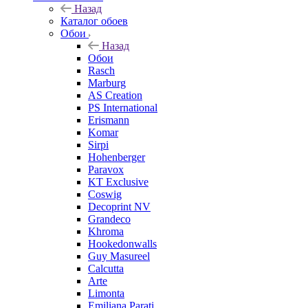
Назад
Каталог обоев
Обои
Назад
Обои
Rasch
Marburg
AS Creation
PS International
Erismann
Komar
Sirpi
Hohenberger
Paravox
KT Exclusive
Coswig
Decoprint NV
Grandeco
Khroma
Hookedonwalls
Guy Masureel
Calcutta
Arte
Limonta
Emiliana Parati