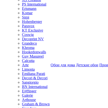
PS International
Erismann
Komar
Sirpi
Hohenberger
Paravox
KT Exclusive
Coswig
Decoprint NV
Grandeco
Khroma
Hookedonwalls
Guy Masureel
Calcutta
Arte
Обои для дома
Детские обои
Прои
Limonta
Emiliana Parati
Decori & Decori
Sangiorgio
BN International
Eijffinger
Galerie
Arthouse
Graham & Brown