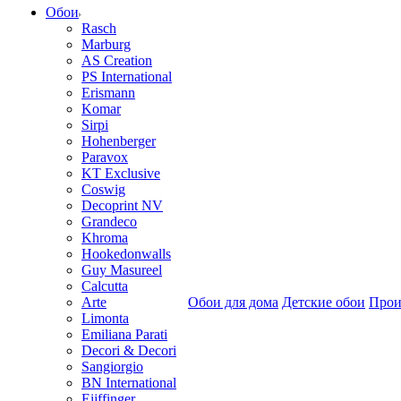
Обои
Rasch
Marburg
AS Creation
PS International
Erismann
Komar
Sirpi
Hohenberger
Paravox
KT Exclusive
Coswig
Decoprint NV
Grandeco
Khroma
Hookedonwalls
Guy Masureel
Calcutta
Arte
Обои для дома
Детские обои
Прои
Limonta
Emiliana Parati
Decori & Decori
Sangiorgio
BN International
Eijffinger