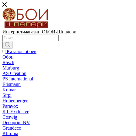
Интернет-магазин ОБОИ-Шпалери
Каталог обоев
Обои
Rasch
Marburg
AS Creation
PS International
Erismann
Komar
Sirpi
Hohenberger
Paravox
KT Exclusive
Coswig
Decoprint NV
Grandeco
Khroma