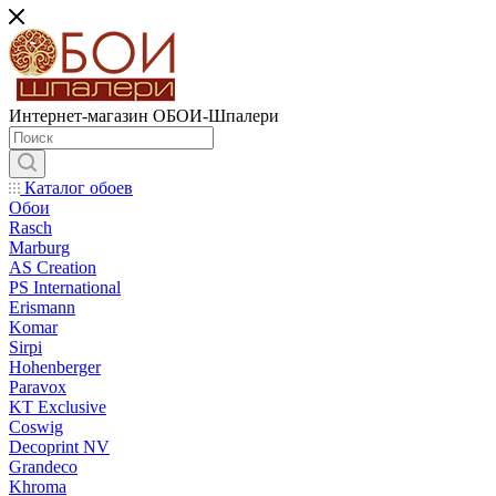
Интернет-магазин ОБОИ-Шпалери
Каталог обоев
Обои
Rasch
Marburg
AS Creation
PS International
Erismann
Komar
Sirpi
Hohenberger
Paravox
KT Exclusive
Coswig
Decoprint NV
Grandeco
Khroma