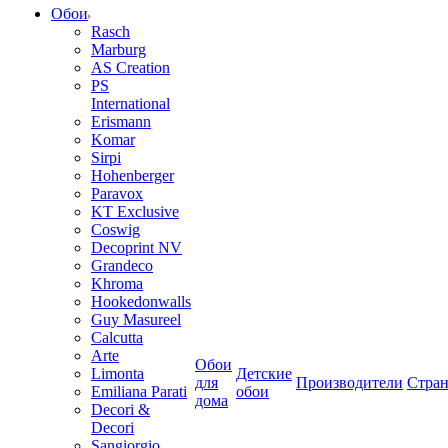
Обои
Rasch
Marburg
AS Creation
PS
International
Erismann
Komar
Sirpi
Hohenberger
Paravox
KT Exclusive
Coswig
Decoprint NV
Grandeco
Khroma
Hookedonwalls
Guy Masureel
Calcutta
Arte
Обои
Limonta
Детские
для
Производители
Стра
Emiliana Parati
обои
дома
Decori &
Decori
Sangiorgio