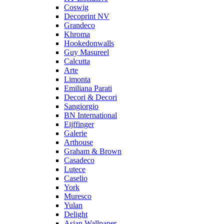
Coswig
Decoprint NV
Grandeco
Khroma
Hookedonwalls
Guy Masureel
Calcutta
Arte
Limonta
Emiliana Parati
Decori & Decori
Sangiorgio
BN International
Eijffinger
Galerie
Arthouse
Graham & Brown
Casadeco
Lutece
Caselio
York
Muresco
Yulan
Delight
Asian Wallpaper