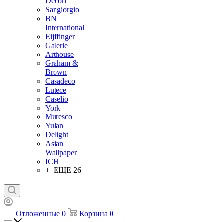
Decori
Sangiorgio
BN
International
Eijffinger
Galerie
Arthouse
Graham &
Brown
Casadeco
Lutece
Caselio
York
Muresco
Yulan
Delight
Asian
Wallpaper
ICH
+ ЕЩЕ 26
Отложенные
0
Корзина
0