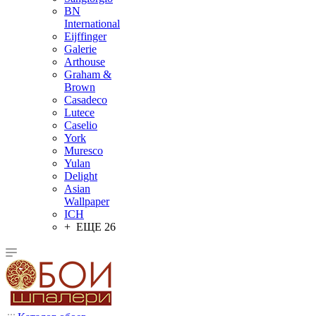
BN
International
Eijffinger
Galerie
Arthouse
Graham &
Brown
Casadeco
Lutece
Caselio
York
Muresco
Yulan
Delight
Asian
Wallpaper
ICH
+ ЕЩЕ 26