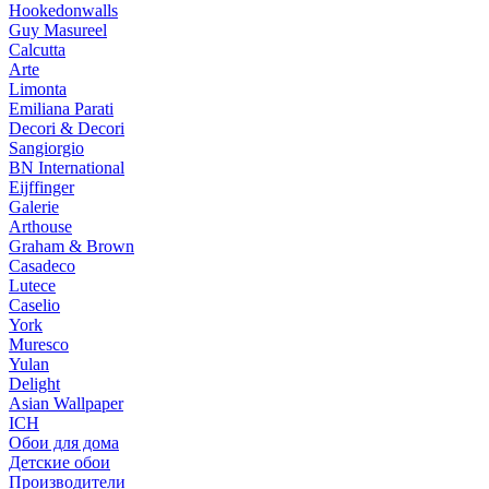
Hookedonwalls
Guy Masureel
Calcutta
Arte
Limonta
Emiliana Parati
Decori & Decori
Sangiorgio
BN International
Eijffinger
Galerie
Arthouse
Graham & Brown
Casadeco
Lutece
Caselio
York
Muresco
Yulan
Delight
Asian Wallpaper
ICH
Обои для дома
Детские обои
Производители