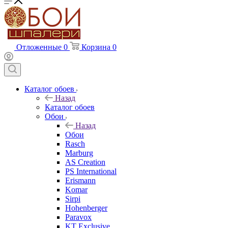
Отложенные
0
Корзина
0
Каталог обоев
Назад
Каталог обоев
Обои
Назад
Обои
Rasch
Marburg
AS Creation
PS International
Erismann
Komar
Sirpi
Hohenberger
Paravox
KT Exclusive