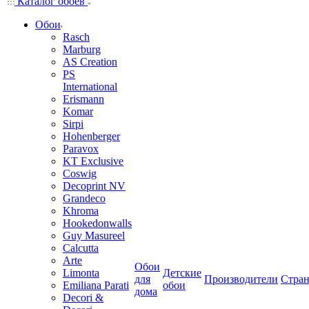
Каталог обоев
Обои
Rasch
Marburg
AS Creation
PS
International
Erismann
Komar
Sirpi
Hohenberger
Paravox
KT Exclusive
Coswig
Decoprint NV
Grandeco
Khroma
Hookedonwalls
Guy Masureel
Calcutta
Arte
Обои
Limonta
Детские
для
Производители
Стра
Emiliana Parati
обои
дома
Decori &