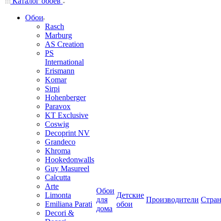
Каталог обоев
Обои
Rasch
Marburg
AS Creation
PS
International
Erismann
Komar
Sirpi
Hohenberger
Paravox
KT Exclusive
Coswig
Decoprint NV
Grandeco
Khroma
Hookedonwalls
Guy Masureel
Calcutta
Arte
Обои
Limonta
Детские
для
Производители
Стра
Emiliana Parati
обои
дома
Decori &