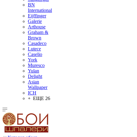
BN
International
Eijffinger
Galerie
Arthouse
Graham &
Brown
Casadeco
Lutece
Caselio
York
Muresco
Yulan
Delight
Asian
Wallpaper
ICH
+ ЕЩЕ 26