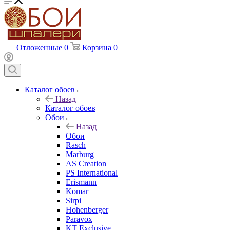
Отложенные
0
Корзина
0
Каталог обоев
Назад
Каталог обоев
Обои
Назад
Обои
Rasch
Marburg
AS Creation
PS International
Erismann
Komar
Sirpi
Hohenberger
Paravox
KT Exclusive