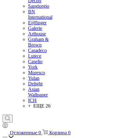
Decori
Sangiorgio
BN
International
Eijffinger
Galerie
Arthouse
Graham &
Brown
Casadeco
Lutece
Caselio
York
Muresco
Yulan
Delight
Asian
Wallpaper
ICH
+ ЕЩЕ 26
Отложенные
0
Корзина
0