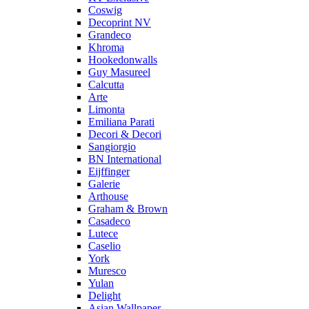
Coswig
Decoprint NV
Grandeco
Khroma
Hookedonwalls
Guy Masureel
Calcutta
Arte
Limonta
Emiliana Parati
Decori & Decori
Sangiorgio
BN International
Eijffinger
Galerie
Arthouse
Graham & Brown
Casadeco
Lutece
Caselio
York
Muresco
Yulan
Delight
Asian Wallpaper