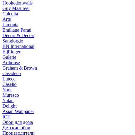
Hookedonwalls
Guy Masureel
Calcutta
Arte
Limonta
Emiliana Parati
Decori & Decori
Sangiorgio
BN International
Eijffinger
Galerie
Arthouse
Graham & Brown
Casadeco
Lutece
Caselio
York
Muresco
Yulan
Delight
Asian Wallpaper
ICH
Обои для дома
Детские обои
Производители