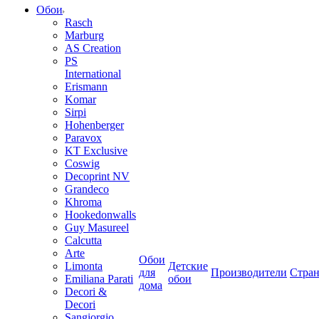
Обои
Rasch
Marburg
AS Creation
PS
International
Erismann
Komar
Sirpi
Hohenberger
Paravox
KT Exclusive
Coswig
Decoprint NV
Grandeco
Khroma
Hookedonwalls
Guy Masureel
Calcutta
Arte
Обои
Limonta
Детские
для
Производители
Стра
Emiliana Parati
обои
дома
Decori &
Decori
Sangiorgio