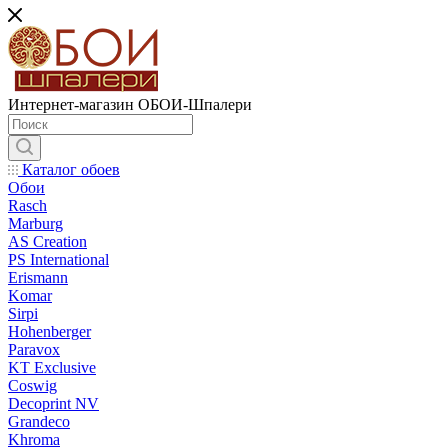
Интернет-магазин ОБОИ-Шпалери
Каталог обоев
Обои
Rasch
Marburg
AS Creation
PS International
Erismann
Komar
Sirpi
Hohenberger
Paravox
KT Exclusive
Coswig
Decoprint NV
Grandeco
Khroma