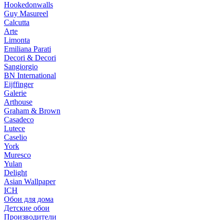
Hookedonwalls
Guy Masureel
Calcutta
Arte
Limonta
Emiliana Parati
Decori & Decori
Sangiorgio
BN International
Eijffinger
Galerie
Arthouse
Graham & Brown
Casadeco
Lutece
Caselio
York
Muresco
Yulan
Delight
Asian Wallpaper
ICH
Обои для дома
Детские обои
Производители