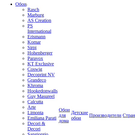
Обои
Rasch
Marburg
AS Creation
PS
International
Erismann
Komar
Sirpi
Hohenberger
Paravox
KT Exclusive
Coswig
Decoprint NV
Grandeco
Khroma
Hookedonwalls
Guy Masureel
Calcutta
Arte
Обои
Limonta
Детские
для
Производители
Стра
Emiliana Parati
обои
дома
Decori &
Decori
Sangiorgio