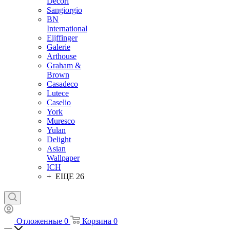
Decori
Sangiorgio
BN
International
Eijffinger
Galerie
Arthouse
Graham &
Brown
Casadeco
Lutece
Caselio
York
Muresco
Yulan
Delight
Asian
Wallpaper
ICH
+ ЕЩЕ 26
Отложенные
0
Корзина
0