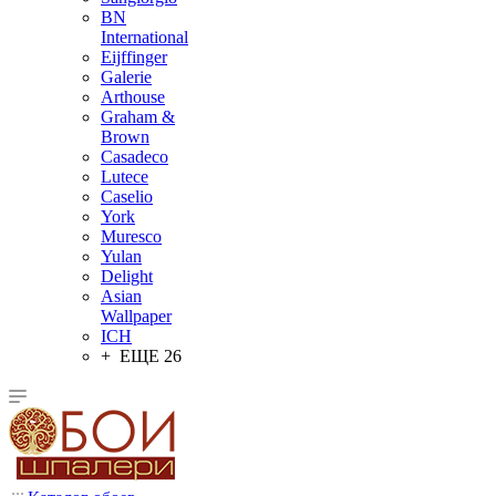
BN
International
Eijffinger
Galerie
Arthouse
Graham &
Brown
Casadeco
Lutece
Caselio
York
Muresco
Yulan
Delight
Asian
Wallpaper
ICH
+ ЕЩЕ 26