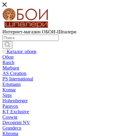
Интернет-магазин ОБОИ-Шпалери
Каталог обоев
Обои
Rasch
Marburg
AS Creation
PS International
Erismann
Komar
Sirpi
Hohenberger
Paravox
KT Exclusive
Coswig
Decoprint NV
Grandeco
Khroma