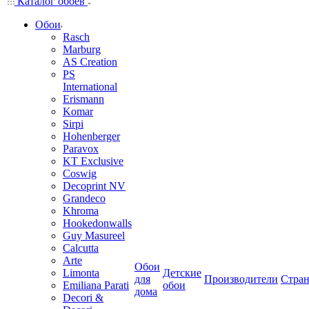
Каталог обоев
Обои
Rasch
Marburg
AS Creation
PS
International
Erismann
Komar
Sirpi
Hohenberger
Paravox
KT Exclusive
Coswig
Decoprint NV
Grandeco
Khroma
Hookedonwalls
Guy Masureel
Calcutta
Arte
Обои
Limonta
Детские
для
Производители
Стра
Emiliana Parati
обои
дома
Decori &