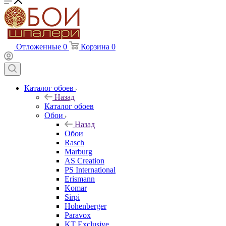
Отложенные
0
Корзина
0
Каталог обоев
Назад
Каталог обоев
Обои
Назад
Обои
Rasch
Marburg
AS Creation
PS International
Erismann
Komar
Sirpi
Hohenberger
Paravox
KT Exclusive