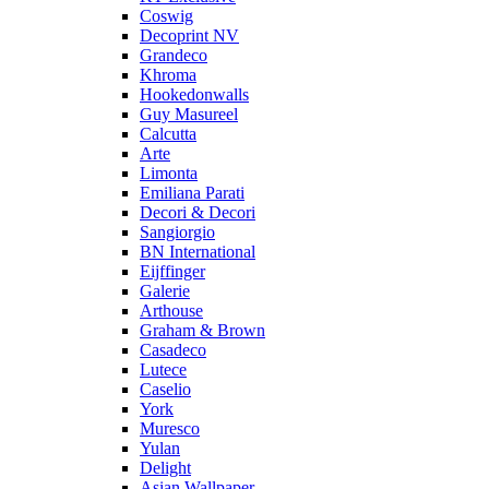
Coswig
Decoprint NV
Grandeco
Khroma
Hookedonwalls
Guy Masureel
Calcutta
Arte
Limonta
Emiliana Parati
Decori & Decori
Sangiorgio
BN International
Eijffinger
Galerie
Arthouse
Graham & Brown
Casadeco
Lutece
Caselio
York
Muresco
Yulan
Delight
Asian Wallpaper