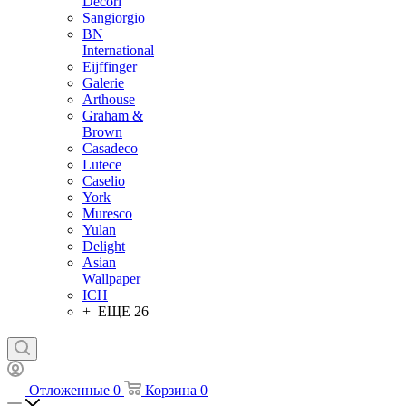
Decori
Sangiorgio
BN
International
Eijffinger
Galerie
Arthouse
Graham &
Brown
Casadeco
Lutece
Caselio
York
Muresco
Yulan
Delight
Asian
Wallpaper
ICH
+ ЕЩЕ 26
Отложенные
0
Корзина
0