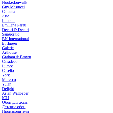
Hookedonwalls
Guy Masureel
Calcutta
Arte
Limonta
Emiliana Parati
Decori & Decori
Sangiorgio
BN International
Eijffinger
Galerie
Arthouse
Graham & Brown
Casadeco
Lutece
Caselio
York
Muresco
Yulan
Delight
Asian Wallpaper
ICH
Обои для дома
Детские обои
Производители