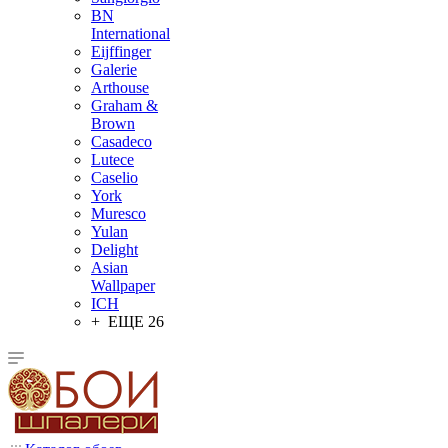
BN
International
Eijffinger
Galerie
Arthouse
Graham &
Brown
Casadeco
Lutece
Caselio
York
Muresco
Yulan
Delight
Asian
Wallpaper
ICH
+ ЕЩЕ 26