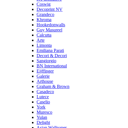
Coswig
Decoprint NV
Grandeco
Khroma
Hookedonwalls
Guy Masureel
Calcutta
Arte
Limonta
Emiliana Parati
Decori & Decori
Sangiorgio
BN International
Eijffinger
Galerie
Arthouse
Graham & Brown
Casadeco
Lutece
Caselio
York
Muresco
Yulan
Delight
Asian Wallpaper