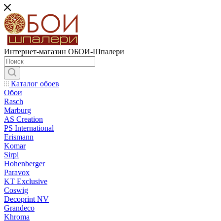
Интернет-магазин ОБОИ-Шпалери
Каталог обоев
Обои
Rasch
Marburg
AS Creation
PS International
Erismann
Komar
Sirpi
Hohenberger
Paravox
KT Exclusive
Coswig
Decoprint NV
Grandeco
Khroma