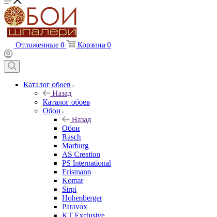
Отложенные
0
Корзина
0
Каталог обоев
Назад
Каталог обоев
Обои
Назад
Обои
Rasch
Marburg
AS Creation
PS International
Erismann
Komar
Sirpi
Hohenberger
Paravox
KT Exclusive