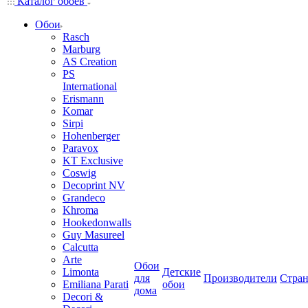
Каталог обоев
Обои
Rasch
Marburg
AS Creation
PS
International
Erismann
Komar
Sirpi
Hohenberger
Paravox
KT Exclusive
Coswig
Decoprint NV
Grandeco
Khroma
Hookedonwalls
Guy Masureel
Calcutta
Arte
Обои
Limonta
Детские
для
Производители
Стра
Emiliana Parati
обои
дома
Decori &