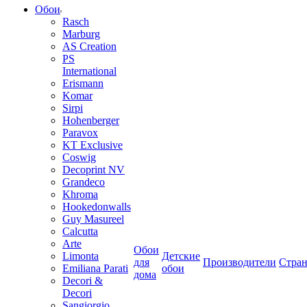
Обои
Rasch
Marburg
AS Creation
PS
International
Erismann
Komar
Sirpi
Hohenberger
Paravox
KT Exclusive
Coswig
Decoprint NV
Grandeco
Khroma
Hookedonwalls
Guy Masureel
Calcutta
Arte
Обои
Limonta
Детские
для
Производители
Стра
Emiliana Parati
обои
дома
Decori &
Decori
Sangiorgio