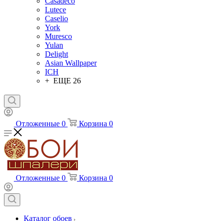
Casadeco
Lutece
Caselio
York
Muresco
Yulan
Delight
Asian Wallpaper
ICH
+ ЕЩЕ 26
Отложенные
0
Корзина
0
Отложенные
0
Корзина
0
Каталог обоев