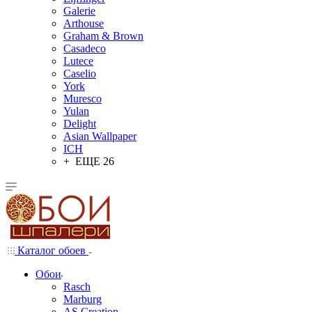
Galerie
Arthouse
Graham & Brown
Casadeco
Lutece
Caselio
York
Muresco
Yulan
Delight
Asian Wallpaper
ICH
+ ЕЩЕ 26
Каталог обоев
Обои
Rasch
Marburg
AS Creation