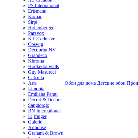
PS International
Erismann
Komar
Sirpi
Hohenberger
Paravox
KT Exclusive
Coswig
Decoprint NV
Grandeco
Khroma
Hookedonwalls
Guy Masureel
Calcutta
Arte
Обои для дома
Детские обои
Прои
Limonta
Emiliana Parati
Decori & Decori
Sangiorgio
BN International
Eijffinger
Galerie
Arthouse
Graham & Brown