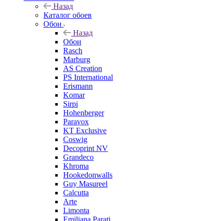
Назад
Каталог обоев
Обои
Назад
Обои
Rasch
Marburg
AS Creation
PS International
Erismann
Komar
Sirpi
Hohenberger
Paravox
KT Exclusive
Coswig
Decoprint NV
Grandeco
Khroma
Hookedonwalls
Guy Masureel
Calcutta
Arte
Limonta
Emiliana Parati