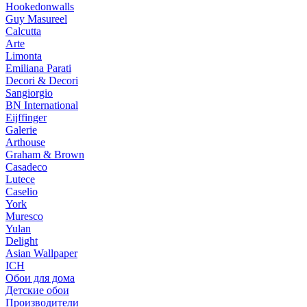
Hookedonwalls
Guy Masureel
Calcutta
Arte
Limonta
Emiliana Parati
Decori & Decori
Sangiorgio
BN International
Eijffinger
Galerie
Arthouse
Graham & Brown
Casadeco
Lutece
Caselio
York
Muresco
Yulan
Delight
Asian Wallpaper
ICH
Обои для дома
Детские обои
Производители