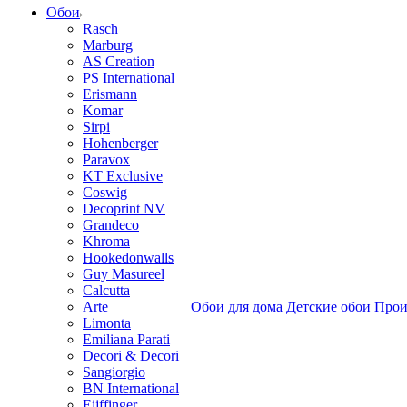
Обои
Rasch
Marburg
AS Creation
PS International
Erismann
Komar
Sirpi
Hohenberger
Paravox
KT Exclusive
Coswig
Decoprint NV
Grandeco
Khroma
Hookedonwalls
Guy Masureel
Calcutta
Arte
Обои для дома
Детские обои
Прои
Limonta
Emiliana Parati
Decori & Decori
Sangiorgio
BN International
Eijffinger