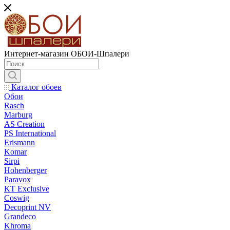
Интернет-магазин ОБОИ-Шпалери
Каталог обоев
Обои
Rasch
Marburg
AS Creation
PS International
Erismann
Komar
Sirpi
Hohenberger
Paravox
KT Exclusive
Coswig
Decoprint NV
Grandeco
Khroma