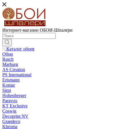
Интернет-магазин ОБОИ-Шпалери
Каталог обоев
Обои
Rasch
Marburg
AS Creation
PS International
Erismann
Komar
Sirpi
Hohenberger
Paravox
KT Exclusive
Coswig
Decoprint NV
Grandeco
Khroma