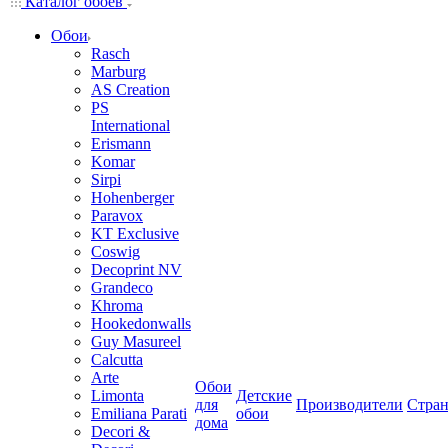
Каталог обоев
Обои
Rasch
Marburg
AS Creation
PS
International
Erismann
Komar
Sirpi
Hohenberger
Paravox
KT Exclusive
Coswig
Decoprint NV
Grandeco
Khroma
Hookedonwalls
Guy Masureel
Calcutta
Arte
Обои
Limonta
Детские
для
Производители
Стра
Emiliana Parati
обои
дома
Decori &