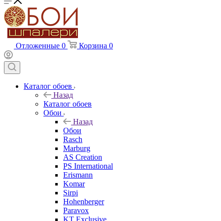
Отложенные
0
Корзина
0
Каталог обоев
Назад
Каталог обоев
Обои
Назад
Обои
Rasch
Marburg
AS Creation
PS International
Erismann
Komar
Sirpi
Hohenberger
Paravox
KT Exclusive