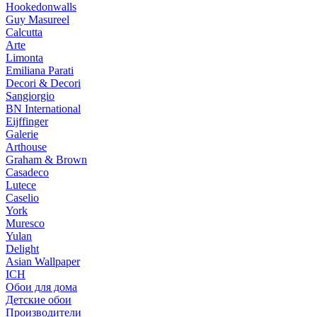
Hookedonwalls
Guy Masureel
Calcutta
Arte
Limonta
Emiliana Parati
Decori & Decori
Sangiorgio
BN International
Eijffinger
Galerie
Arthouse
Graham & Brown
Casadeco
Lutece
Caselio
York
Muresco
Yulan
Delight
Asian Wallpaper
ICH
Обои для дома
Детские обои
Производители