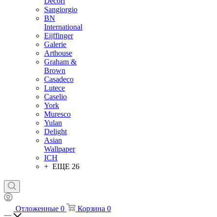
Decori
Sangiorgio
BN
International
Eijffinger
Galerie
Arthouse
Graham &
Brown
Casadeco
Lutece
Caselio
York
Muresco
Yulan
Delight
Asian
Wallpaper
ICH
+ ЕЩЕ 26
Отложенные
0
Корзина
0