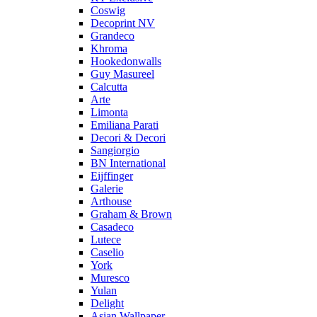
Coswig
Decoprint NV
Grandeco
Khroma
Hookedonwalls
Guy Masureel
Calcutta
Arte
Limonta
Emiliana Parati
Decori & Decori
Sangiorgio
BN International
Eijffinger
Galerie
Arthouse
Graham & Brown
Casadeco
Lutece
Caselio
York
Muresco
Yulan
Delight
Asian Wallpaper