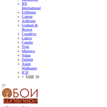
BN
International
Eijffinger
Galerie
Arthouse
Graham &
Brown
Casadeco
Lutece
Caselio
York
Muresco
Yulan
Delight
Asian
Wallpaper
ICH
+ ЕЩЕ 26