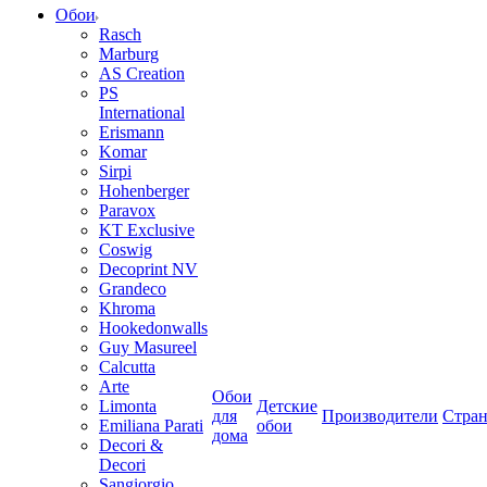
Обои
Rasch
Marburg
AS Creation
PS
International
Erismann
Komar
Sirpi
Hohenberger
Paravox
KT Exclusive
Coswig
Decoprint NV
Grandeco
Khroma
Hookedonwalls
Guy Masureel
Calcutta
Arte
Обои
Limonta
Детские
для
Производители
Стра
Emiliana Parati
обои
дома
Decori &
Decori
Sangiorgio