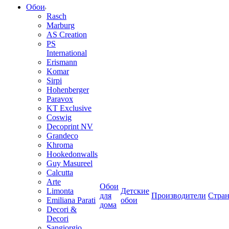
Обои
Rasch
Marburg
AS Creation
PS
International
Erismann
Komar
Sirpi
Hohenberger
Paravox
KT Exclusive
Coswig
Decoprint NV
Grandeco
Khroma
Hookedonwalls
Guy Masureel
Calcutta
Arte
Обои
Limonta
Детские
для
Производители
Стра
Emiliana Parati
обои
дома
Decori &
Decori
Sangiorgio