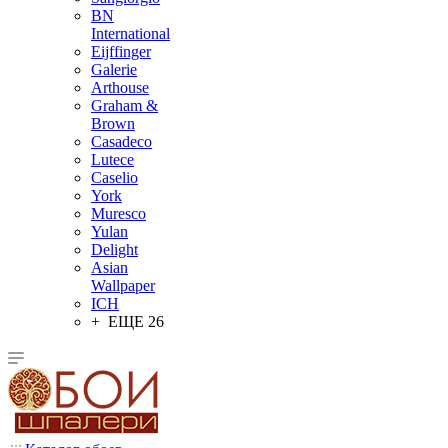
BN
International
Eijffinger
Galerie
Arthouse
Graham &
Brown
Casadeco
Lutece
Caselio
York
Muresco
Yulan
Delight
Asian
Wallpaper
ICH
+ ЕЩЕ 26