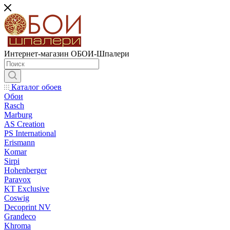
Интернет-магазин ОБОИ-Шпалери
Каталог обоев
Обои
Rasch
Marburg
AS Creation
PS International
Erismann
Komar
Sirpi
Hohenberger
Paravox
KT Exclusive
Coswig
Decoprint NV
Grandeco
Khroma