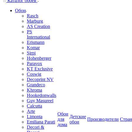
Каталог обоев
Обои
Rasch
Marburg
AS Creation
PS
International
Erismann
Komar
Sirpi
Hohenberger
Paravox
KT Exclusive
Coswig
Decoprint NV
Grandeco
Khroma
Hookedonwalls
Guy Masureel
Calcutta
Arte
Обои
Limonta
Детские
для
Производители
Стра
Emiliana Parati
обои
дома
Decori &