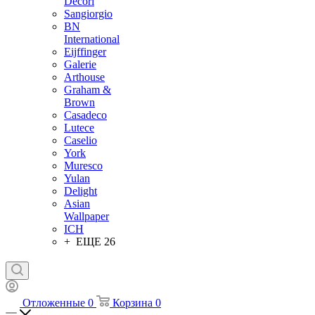
Decori
Sangiorgio
BN
International
Eijffinger
Galerie
Arthouse
Graham &
Brown
Casadeco
Lutece
Caselio
York
Muresco
Yulan
Delight
Asian
Wallpaper
ICH
+ ЕЩЕ 26
Отложенные
0
Корзина
0