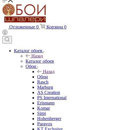
Отложенные
0
Корзина
0
Каталог обоев
Назад
Каталог обоев
Обои
Назад
Обои
Rasch
Marburg
AS Creation
PS International
Erismann
Komar
Sirpi
Hohenberger
Paravox
KT Exclusive