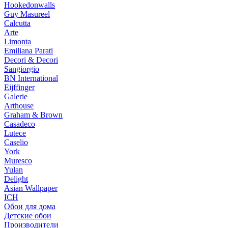
Hookedonwalls
Guy Masureel
Calcutta
Arte
Limonta
Emiliana Parati
Decori & Decori
Sangiorgio
BN International
Eijffinger
Galerie
Arthouse
Graham & Brown
Casadeco
Lutece
Caselio
York
Muresco
Yulan
Delight
Asian Wallpaper
ICH
Обои для дома
Детские обои
Производители