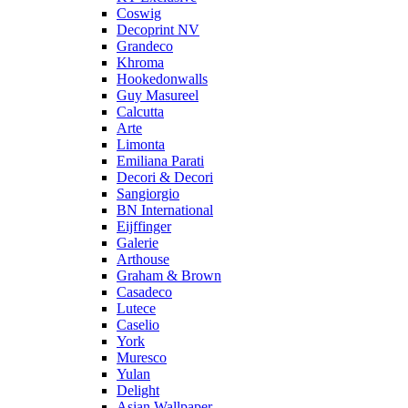
Coswig
Decoprint NV
Grandeco
Khroma
Hookedonwalls
Guy Masureel
Calcutta
Arte
Limonta
Emiliana Parati
Decori & Decori
Sangiorgio
BN International
Eijffinger
Galerie
Arthouse
Graham & Brown
Casadeco
Lutece
Caselio
York
Muresco
Yulan
Delight
Asian Wallpaper