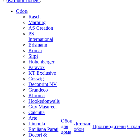
Каталог обоев
Обои
Rasch
Marburg
AS Creation
PS
International
Erismann
Komar
Sirpi
Hohenberger
Paravox
KT Exclusive
Coswig
Decoprint NV
Grandeco
Khroma
Hookedonwalls
Guy Masureel
Calcutta
Arte
Обои
Limonta
Детские
для
Производители
Стра
Emiliana Parati
обои
дома
Decori &