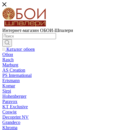
Интернет-магазин ОБОИ-Шпалери
Каталог обоев
Обои
Rasch
Marburg
AS Creation
PS International
Erismann
Komar
Sirpi
Hohenberger
Paravox
KT Exclusive
Coswig
Decoprint NV
Grandeco
Khroma