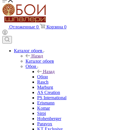
Отложенные
0
Корзина
0
Каталог обоев
Назад
Каталог обоев
Обои
Назад
Обои
Rasch
Marburg
AS Creation
PS International
Erismann
Komar
Sirpi
Hohenberger
Paravox
KT Exclusive