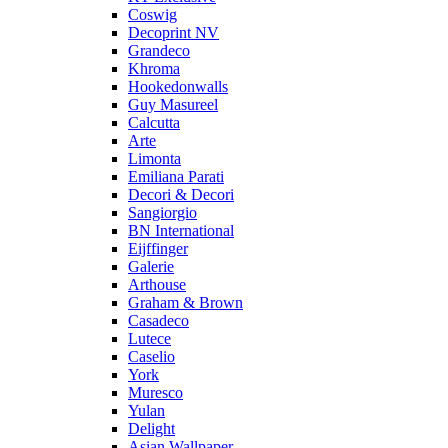
Coswig
Decoprint NV
Grandeco
Khroma
Hookedonwalls
Guy Masureel
Calcutta
Arte
Limonta
Emiliana Parati
Decori & Decori
Sangiorgio
BN International
Eijffinger
Galerie
Arthouse
Graham & Brown
Casadeco
Lutece
Caselio
York
Muresco
Yulan
Delight
Asian Wallpaper