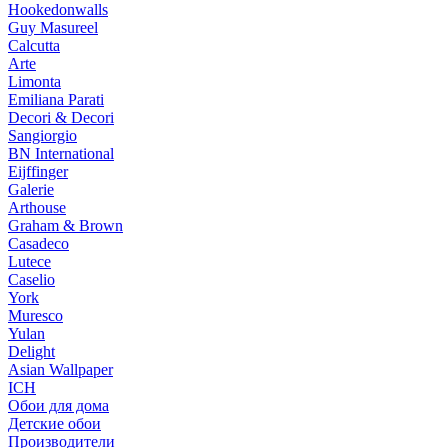
Hookedonwalls
Guy Masureel
Calcutta
Arte
Limonta
Emiliana Parati
Decori & Decori
Sangiorgio
BN International
Eijffinger
Galerie
Arthouse
Graham & Brown
Casadeco
Lutece
Caselio
York
Muresco
Yulan
Delight
Asian Wallpaper
ICH
Обои для дома
Детские обои
Производители