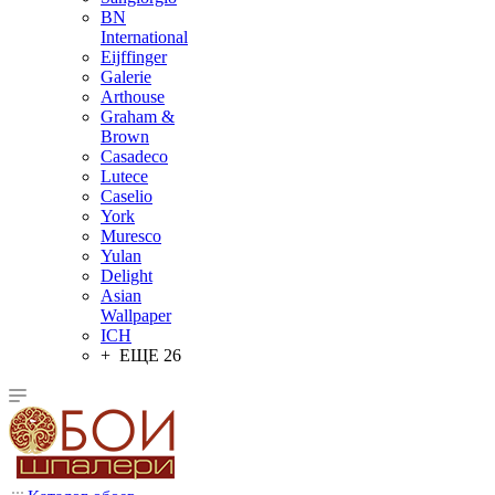
BN
International
Eijffinger
Galerie
Arthouse
Graham &
Brown
Casadeco
Lutece
Caselio
York
Muresco
Yulan
Delight
Asian
Wallpaper
ICH
+ ЕЩЕ 26