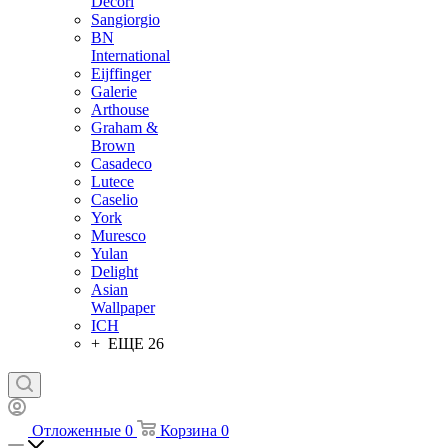
Decori
Sangiorgio
BN
International
Eijffinger
Galerie
Arthouse
Graham &
Brown
Casadeco
Lutece
Caselio
York
Muresco
Yulan
Delight
Asian
Wallpaper
ICH
+ ЕЩЕ 26
Отложенные
0
Корзина
0