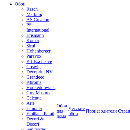
Обои
Rasch
Marburg
AS Creation
PS
International
Erismann
Komar
Sirpi
Hohenberger
Paravox
KT Exclusive
Coswig
Decoprint NV
Grandeco
Khroma
Hookedonwalls
Guy Masureel
Calcutta
Arte
Обои
Limonta
Детские
для
Производители
Стра
Emiliana Parati
обои
дома
Decori &
Decori
Sangiorgio