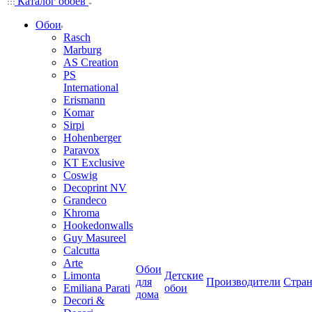
Каталог обоев
Обои
Rasch
Marburg
AS Creation
PS
International
Erismann
Komar
Sirpi
Hohenberger
Paravox
KT Exclusive
Coswig
Decoprint NV
Grandeco
Khroma
Hookedonwalls
Guy Masureel
Calcutta
Arte
Обои
Limonta
Детские
для
Производители
Стра
Emiliana Parati
обои
дома
Decori &