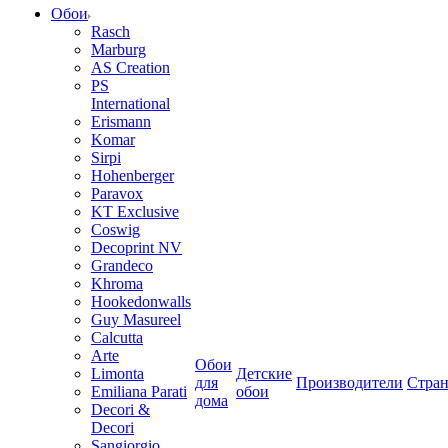
Обои
Rasch
Marburg
AS Creation
PS
International
Erismann
Komar
Sirpi
Hohenberger
Paravox
KT Exclusive
Coswig
Decoprint NV
Grandeco
Khroma
Hookedonwalls
Guy Masureel
Calcutta
Arte
Обои
Limonta
Детские
для
Производители
Стра
Emiliana Parati
обои
дома
Decori &
Decori
Sangiorgio