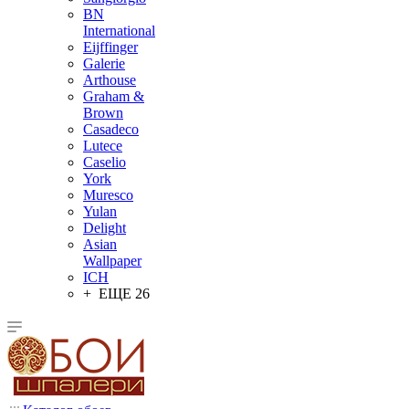
BN
International
Eijffinger
Galerie
Arthouse
Graham &
Brown
Casadeco
Lutece
Caselio
York
Muresco
Yulan
Delight
Asian
Wallpaper
ICH
+ ЕЩЕ 26