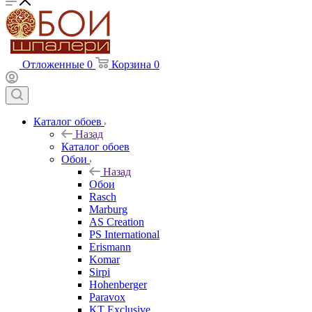
Отложенные
0
Корзина
0
Каталог обоев
Назад
Каталог обоев
Обои
Назад
Обои
Rasch
Marburg
AS Creation
PS International
Erismann
Komar
Sirpi
Hohenberger
Paravox
KT Exclusive