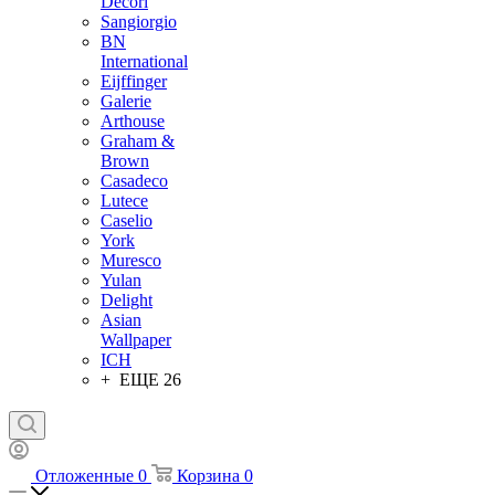
Decori
Sangiorgio
BN
International
Eijffinger
Galerie
Arthouse
Graham &
Brown
Casadeco
Lutece
Caselio
York
Muresco
Yulan
Delight
Asian
Wallpaper
ICH
+ ЕЩЕ 26
Отложенные
0
Корзина
0