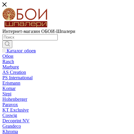
Интернет-магазин ОБОИ-Шпалери
Каталог обоев
Обои
Rasch
Marburg
AS Creation
PS International
Erismann
Komar
Sirpi
Hohenberger
Paravox
KT Exclusive
Coswig
Decoprint NV
Grandeco
Khroma