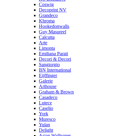
Coswig
Decoprint NV
Grandeco
Khroma
Hookedonwalls
Guy Masureel
Calcutta
Arte
Limonta
Emiliana Parati
Decori & Decori
Sangiorgio
BN International
Eijffinger
Galerie
Arthouse
Graham & Brown
Casadeco
Lutece
Caselio
York
Muresco
Yulan
Delight
Asian Wallpaper