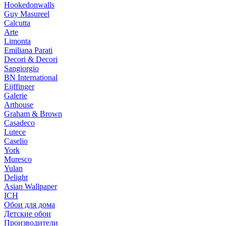
Hookedonwalls
Guy Masureel
Calcutta
Arte
Limonta
Emiliana Parati
Decori & Decori
Sangiorgio
BN International
Eijffinger
Galerie
Arthouse
Graham & Brown
Casadeco
Lutece
Caselio
York
Muresco
Yulan
Delight
Asian Wallpaper
ICH
Обои для дома
Детские обои
Производители