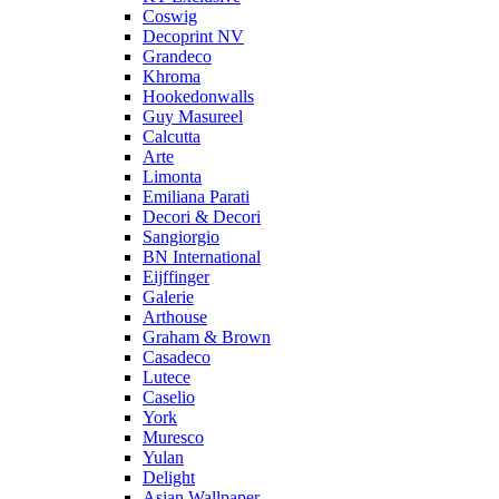
Coswig
Decoprint NV
Grandeco
Khroma
Hookedonwalls
Guy Masureel
Calcutta
Arte
Limonta
Emiliana Parati
Decori & Decori
Sangiorgio
BN International
Eijffinger
Galerie
Arthouse
Graham & Brown
Casadeco
Lutece
Caselio
York
Muresco
Yulan
Delight
Asian Wallpaper