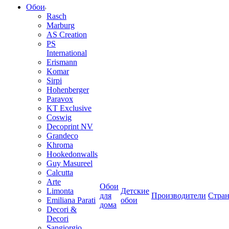
Обои
Rasch
Marburg
AS Creation
PS
International
Erismann
Komar
Sirpi
Hohenberger
Paravox
KT Exclusive
Coswig
Decoprint NV
Grandeco
Khroma
Hookedonwalls
Guy Masureel
Calcutta
Arte
Обои
Limonta
Детские
для
Производители
Стра
Emiliana Parati
обои
дома
Decori &
Decori
Sangiorgio