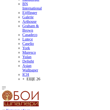
BN
International
Eijffinger
Galerie
Arthouse
Graham &
Brown
Casadeco
Lutece
Caselio
York
Muresco
Yulan
Delight
Asian
Wallpaper
ICH
+ ЕЩЕ 26