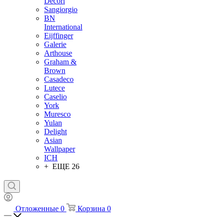
Decori
Sangiorgio
BN
International
Eijffinger
Galerie
Arthouse
Graham &
Brown
Casadeco
Lutece
Caselio
York
Muresco
Yulan
Delight
Asian
Wallpaper
ICH
+ ЕЩЕ 26
Отложенные
0
Корзина
0