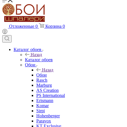
Отложенные
0
Корзина
0
Каталог обоев
Назад
Каталог обоев
Обои
Назад
Обои
Rasch
Marburg
AS Creation
PS International
Erismann
Komar
Sirpi
Hohenberger
Paravox
KT Exclusive