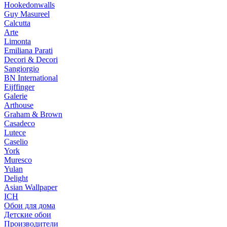
Hookedonwalls
Guy Masureel
Calcutta
Arte
Limonta
Emiliana Parati
Decori & Decori
Sangiorgio
BN International
Eijffinger
Galerie
Arthouse
Graham & Brown
Casadeco
Lutece
Caselio
York
Muresco
Yulan
Delight
Asian Wallpaper
ICH
Обои для дома
Детские обои
Производители