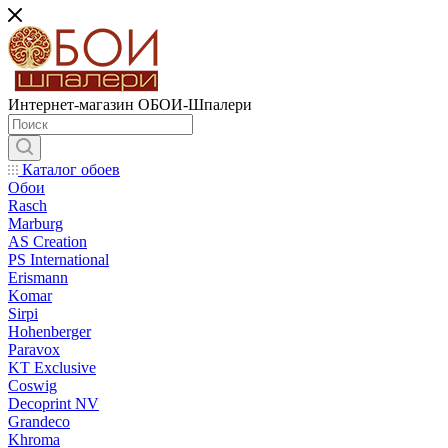
Интернет-магазин ОБОИ-Шпалери
Каталог обоев
Обои
Rasch
Marburg
AS Creation
PS International
Erismann
Komar
Sirpi
Hohenberger
Paravox
KT Exclusive
Coswig
Decoprint NV
Grandeco
Khroma