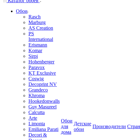
Каталог обоев
Обои
Rasch
Marburg
AS Creation
PS
International
Erismann
Komar
Sirpi
Hohenberger
Paravox
KT Exclusive
Coswig
Decoprint NV
Grandeco
Khroma
Hookedonwalls
Guy Masureel
Calcutta
Arte
Обои
Limonta
Детские
для
Производители
Стра
Emiliana Parati
обои
дома
Decori &