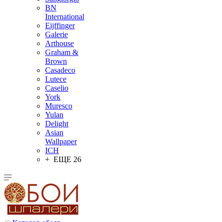
BN
International
Eijffinger
Galerie
Arthouse
Graham &
Brown
Casadeco
Lutece
Caselio
York
Muresco
Yulan
Delight
Asian
Wallpaper
ICH
+ ЕЩЕ 26