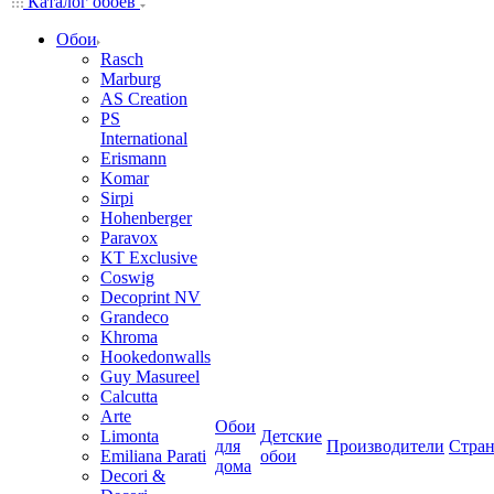
Каталог обоев
Обои
Rasch
Marburg
AS Creation
PS
International
Erismann
Komar
Sirpi
Hohenberger
Paravox
KT Exclusive
Coswig
Decoprint NV
Grandeco
Khroma
Hookedonwalls
Guy Masureel
Calcutta
Arte
Обои
Limonta
Детские
для
Производители
Стра
Emiliana Parati
обои
дома
Decori &