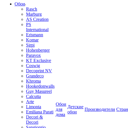
Обои
Rasch
Marburg
AS Creation
PS
International
Erismann
Komar
Sirpi
Hohenberger
Paravox
KT Exclusive
Coswig
Decoprint NV
Grandeco
Khroma
Hookedonwalls
Guy Masureel
Calcutta
Arte
Обои
Limonta
Детские
для
Производители
Стра
Emiliana Parati
обои
дома
Decori &
Decori
Sangiorgio