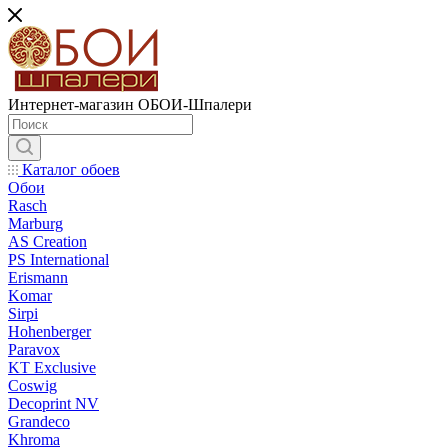
Интернет-магазин ОБОИ-Шпалери
Каталог обоев
Обои
Rasch
Marburg
AS Creation
PS International
Erismann
Komar
Sirpi
Hohenberger
Paravox
KT Exclusive
Coswig
Decoprint NV
Grandeco
Khroma