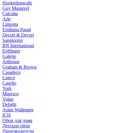
Hookedonwalls
Guy Masureel
Calcutta
Arte
Limonta
Emiliana Parati
Decori & Decori
Sangiorgio
BN International
Eijffinger
Galerie
Arthouse
Graham & Brown
Casadeco
Lutece
Caselio
York
Muresco
Yulan
Delight
Asian Wallpaper
ICH
Обои для дома
Детские обои
Производители