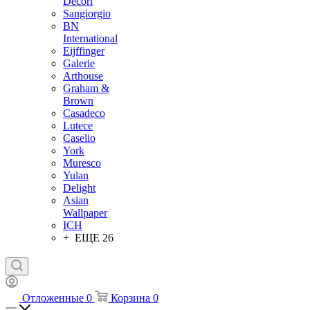
Decori
Sangiorgio
BN
International
Eijffinger
Galerie
Arthouse
Graham &
Brown
Casadeco
Lutece
Caselio
York
Muresco
Yulan
Delight
Asian
Wallpaper
ICH
+ ЕЩЕ 26
Отложенные
0
Корзина
0