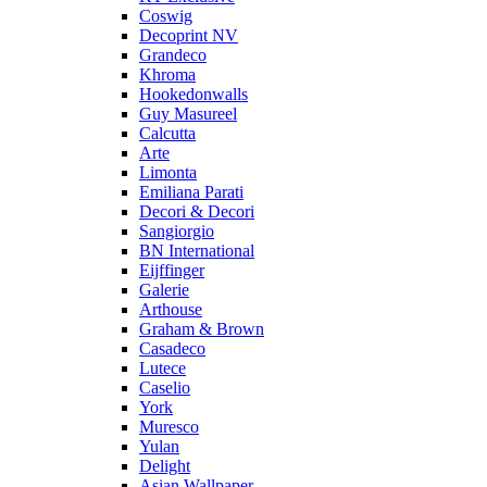
Coswig
Decoprint NV
Grandeco
Khroma
Hookedonwalls
Guy Masureel
Calcutta
Arte
Limonta
Emiliana Parati
Decori & Decori
Sangiorgio
BN International
Eijffinger
Galerie
Arthouse
Graham & Brown
Casadeco
Lutece
Caselio
York
Muresco
Yulan
Delight
Asian Wallpaper