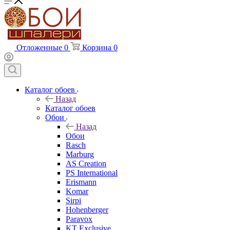
Отложенные
0
Корзина
0
Каталог обоев
Назад
Каталог обоев
Обои
Назад
Обои
Rasch
Marburg
AS Creation
PS International
Erismann
Komar
Sirpi
Hohenberger
Paravox
KT Exclusive