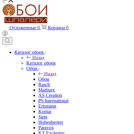
Отложенные
0
Корзина
0
Каталог обоев
Назад
Каталог обоев
Обои
Назад
Обои
Rasch
Marburg
AS Creation
PS International
Erismann
Komar
Sirpi
Hohenberger
Paravox
KT Exclusive