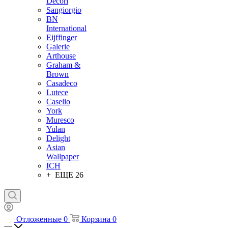
Decori
Sangiorgio
BN
International
Eijffinger
Galerie
Arthouse
Graham &
Brown
Casadeco
Lutece
Caselio
York
Muresco
Yulan
Delight
Asian
Wallpaper
ICH
+ ЕЩЕ 26
Отложенные
0
Корзина
0