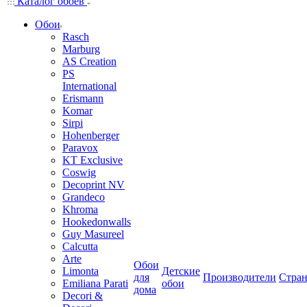
Каталог обоев
Обои
Rasch
Marburg
AS Creation
PS
International
Erismann
Komar
Sirpi
Hohenberger
Paravox
KT Exclusive
Coswig
Decoprint NV
Grandeco
Khroma
Hookedonwalls
Guy Masureel
Calcutta
Arte
Обои
Limonta
Детские
для
Производители
Стра
Emiliana Parati
обои
дома
Decori &