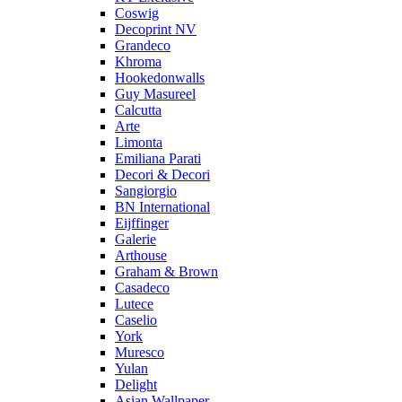
Coswig
Decoprint NV
Grandeco
Khroma
Hookedonwalls
Guy Masureel
Calcutta
Arte
Limonta
Emiliana Parati
Decori & Decori
Sangiorgio
BN International
Eijffinger
Galerie
Arthouse
Graham & Brown
Casadeco
Lutece
Caselio
York
Muresco
Yulan
Delight
Asian Wallpaper