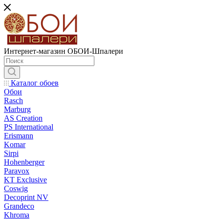
Интернет-магазин ОБОИ-Шпалери
Каталог обоев
Обои
Rasch
Marburg
AS Creation
PS International
Erismann
Komar
Sirpi
Hohenberger
Paravox
KT Exclusive
Coswig
Decoprint NV
Grandeco
Khroma