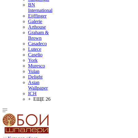
BN
International
Eijffinger
Galerie
Arthouse
Graham &
Brown
Casadeco
Lutece
Caselio
York
Muresco
Yulan
Delight
Asian
Wallpaper
ICH
+ ЕЩЕ 26