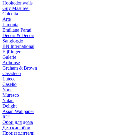
Hookedonwalls
Guy Masureel
Calcutta
Arte
Limonta
Emiliana Parati
Decori & Decori
Sangiorgio
BN International
Eijffinger
Galerie
Arthouse
Graham & Brown
Casadeco
Lutece
Caselio
York
Muresco
Yulan
Delight
Asian Wallpaper
ICH
Обои для дома
Детские обои
Производители