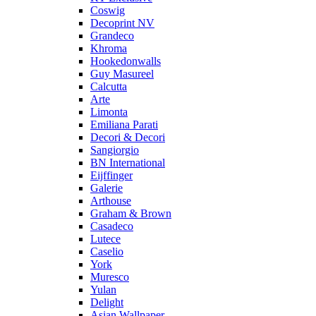
Coswig
Decoprint NV
Grandeco
Khroma
Hookedonwalls
Guy Masureel
Calcutta
Arte
Limonta
Emiliana Parati
Decori & Decori
Sangiorgio
BN International
Eijffinger
Galerie
Arthouse
Graham & Brown
Casadeco
Lutece
Caselio
York
Muresco
Yulan
Delight
Asian Wallpaper