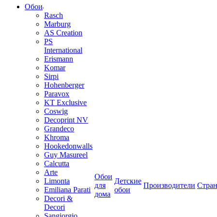
Обои
Rasch
Marburg
AS Creation
PS
International
Erismann
Komar
Sirpi
Hohenberger
Paravox
KT Exclusive
Coswig
Decoprint NV
Grandeco
Khroma
Hookedonwalls
Guy Masureel
Calcutta
Arte
Обои
Limonta
Детские
для
Производители
Стра
Emiliana Parati
обои
дома
Decori &
Decori
Sangiorgio