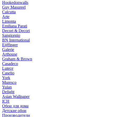
Hookedonwalls
Guy Masureel
Calcutta
Arte
Limonta
Emiliana Parati
Decori & Decori
Sangiorgio
BN International
Eijffinger
Galerie
Arthouse
Graham & Brown
Casadeco
Lutece
Caselio
York
Muresco
Yulan
Delight
Asian Wallpaper
ICH
Обои для дома
Детские обои
Производители