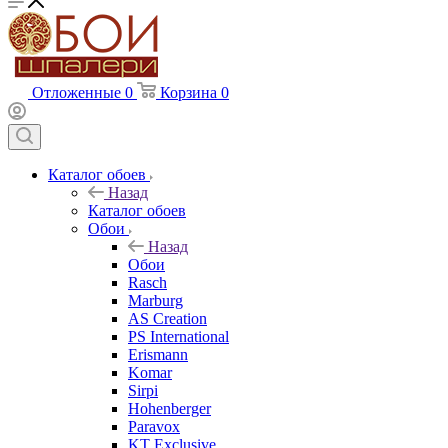
Отложенные
0
Корзина
0
Каталог обоев
Назад
Каталог обоев
Обои
Назад
Обои
Rasch
Marburg
AS Creation
PS International
Erismann
Komar
Sirpi
Hohenberger
Paravox
KT Exclusive