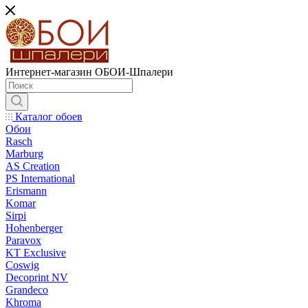
Интернет-магазин ОБОИ-Шпалери
Каталог обоев
Обои
Rasch
Marburg
AS Creation
PS International
Erismann
Komar
Sirpi
Hohenberger
Paravox
KT Exclusive
Coswig
Decoprint NV
Grandeco
Khroma