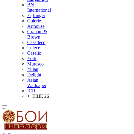
BN
International
Eijffinger
Galerie
Arthouse
Graham &
Brown
Casadeco
Lutece
Caselio
York
Muresco
Yulan
Delight
Asian
Wallpaper
ICH
+ ЕЩЕ 26