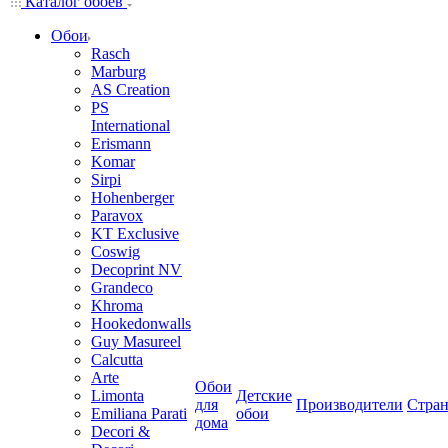
Каталог обоев
Обои
Rasch
Marburg
AS Creation
PS
International
Erismann
Komar
Sirpi
Hohenberger
Paravox
KT Exclusive
Coswig
Decoprint NV
Grandeco
Khroma
Hookedonwalls
Guy Masureel
Calcutta
Arte
Обои
Limonta
Детские
для
Производители
Стра
Emiliana Parati
обои
дома
Decori &