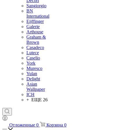
Decori
Sangiorgio
BN
International
Eijffinger
Galerie
Arthouse
Graham &
Brown
Casadeco
Lutece
Caselio
York
Muresco
Yulan
Delight
Asian
Wallpaper
ICH
+ ЕЩЕ 26
Отложенные
0
Корзина
0