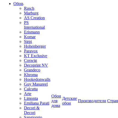
Обои
Rasch
Marburg
AS Creation
PS
International
Erismann
Komar
Sirpi
Hohenberger
Paravox
KT Exclusive
Coswig
Decoprint NV
Grandeco
Khroma
Hookedonwalls
Guy Masureel
Calcutta
Arte
Обои
Limonta
Детские
для
Производители
Стра
Emiliana Parati
обои
дома
Decori &
Decori
Sangiorgio