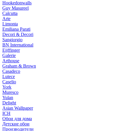
Hookedonwalls
Guy Masureel
Calcutta
Arte
Limonta
Emiliana Parati
Decori & Decori
Sangiorgio
BN International
Eijffinger
Galerie
Arthouse
Graham & Brown
Casadeco
Lutece
Caselio
York
Muresco
Yulan
Delight
Asian Wallpaper
ICH
Обои для дома
Детские обои
Производители