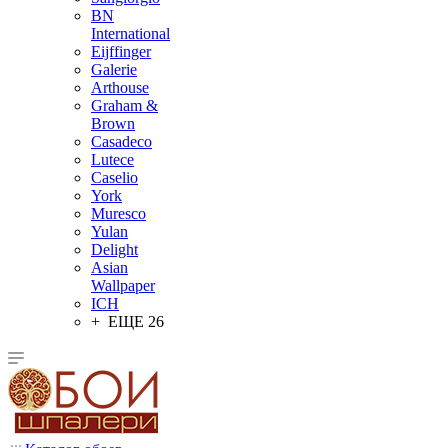
BN
International
Eijffinger
Galerie
Arthouse
Graham &
Brown
Casadeco
Lutece
Caselio
York
Muresco
Yulan
Delight
Asian
Wallpaper
ICH
+ ЕЩЕ 26