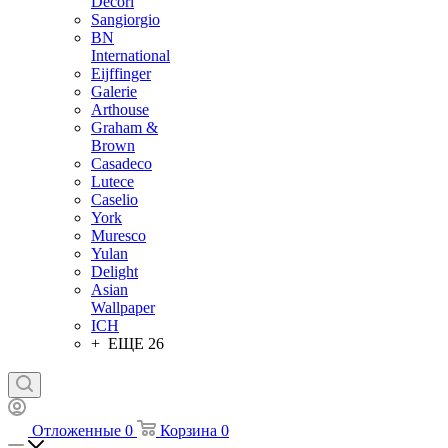
Decori
Sangiorgio
BN
International
Eijffinger
Galerie
Arthouse
Graham &
Brown
Casadeco
Lutece
Caselio
York
Muresco
Yulan
Delight
Asian
Wallpaper
ICH
+ ЕЩЕ 26
Отложенные
0
Корзина
0