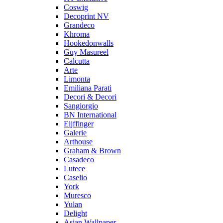
Coswig
Decoprint NV
Grandeco
Khroma
Hookedonwalls
Guy Masureel
Calcutta
Arte
Limonta
Emiliana Parati
Decori & Decori
Sangiorgio
BN International
Eijffinger
Galerie
Arthouse
Graham & Brown
Casadeco
Lutece
Caselio
York
Muresco
Yulan
Delight
Asian Wallpaper