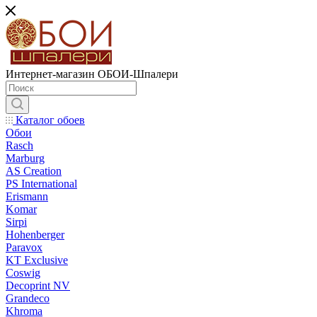
Интернет-магазин ОБОИ-Шпалери
Каталог обоев
Обои
Rasch
Marburg
AS Creation
PS International
Erismann
Komar
Sirpi
Hohenberger
Paravox
KT Exclusive
Coswig
Decoprint NV
Grandeco
Khroma