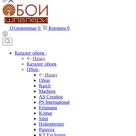
Отложенные
0
Корзина
0
Каталог обоев
Назад
Каталог обоев
Обои
Назад
Обои
Rasch
Marburg
AS Creation
PS International
Erismann
Komar
Sirpi
Hohenberger
Paravox
KT Exclusive