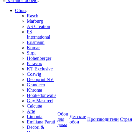
Каталог обоев
Обои
Rasch
Marburg
AS Creation
PS
International
Erismann
Komar
Sirpi
Hohenberger
Paravox
KT Exclusive
Coswig
Decoprint NV
Grandeco
Khroma
Hookedonwalls
Guy Masureel
Calcutta
Arte
Обои
Limonta
Детские
для
Производители
Стра
Emiliana Parati
обои
дома
Decori &